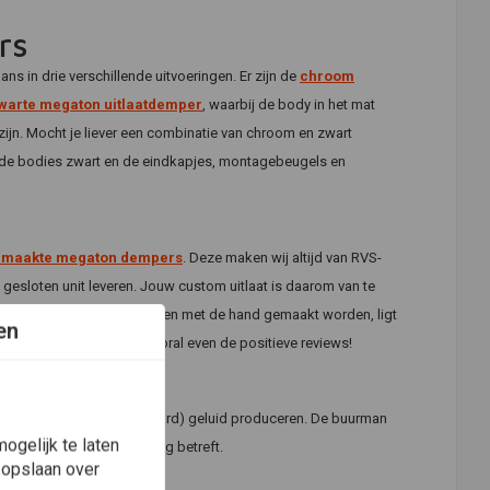
rs
in drie verschillende uitvoeringen. Er zijn de
chroom
warte megaton uitlaatdemper
, waarbij de body in het mat
ijn. Mocht je liever een combinatie van chroom en zwart
jn de bodies zwart en de eindkapjes, montagebeugels en
maakte megaton dempers
. Deze maken wij altijd van RVS-
ls gesloten unit leveren. Jouw custom uitlaat is daarom van te
er. Doordat deze RVS-uitlaten met de hand gemaakt worden, ligt
en
et afschrikken en lees vooral even de positieve reviews!
custom motor een lekker (hard) geluid produceren. De buurman
ogelijk te laten
pties wat de geluid demping betreft.
 opslaan over