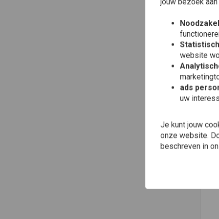
jouw bezoek aan
Noodzakel
functionere
Statistisc
website wo
Analytisch
marketingto
ads person
uw interes
Je kunt jouw coo
onze website. Doo
beschreven in o