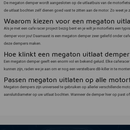
De megaton demper wordt aangesloten op de uitlaatbuis van de motorfiet
de uitlaat bochten zelf dienen goed vast te zitten aan de motor. Zo weet je
Waarom kiezen voor een megaton uitl
Als je met een cafe racer project bezig bent en je wilt je motorfiets een t
demper voor jou! Daarnaast is een megaton demper zeer geliefd onder cafe 
deze dempers maken.
Hoe klinkt een megaton uitlaat demper
Een megaton demper geeft een enorm vol en bekend geluid. Elke caferacer 
kunnen zijn, raden we je aan om er nog een verstelbare dB-killer in te mont
Passen megaton uitlaten op alle motor
Megaton dempers zijn universeel te gebruiken op allerlei verschillende mot
aansluitdiameter op uw uitlaat bochten. Wanneer de demper hier op past o