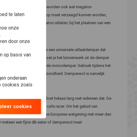
 middel van dB-killers. Deze worden ook wel megaton
ed te laten
iment, zoals dB-killers die op maat verzaagd kunnen worden,
ijn ideaal voor onze megaton uitlaten; bij het plaatsen van een
 hoe onze
.
.
eren door onze
ook wel dempervulling. Dit is een universele uitlaatdemper dat
n op basis van
t plaatsen van demperwol moet je het binnenwerk uit de demper
nwerk hierna weer terug in de motordemper. Gebruik tijdens het
ter bescherming van je gezondheid. Demperwol is namelijk
gen onderaan
d, ogen en longen kan zijn.
le cookies zoals
oed weten te waarderen, doet helaas lang niet iedereen dat. De
pteer cookies
er lawaai kon maken met je cafe racer. Om het geluid van
 motor volgens hedendaagse Europese wetgeving niet meer dan
 meteen een fijne dB-eater of demperwol mee!