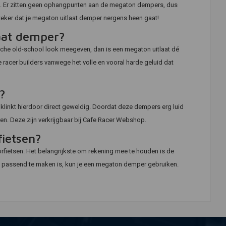
s. Er zitten geen ophangpunten aan de megaton dempers, dus
 zeker dat je megaton uitlaat demper nergens heen gaat!
aat demper?
ypische old-school look meegeven, dan is een megaton uitlaat dé
racer builders vanwege het volle en vooral harde geluid dat
?
klinkt hierdoor direct geweldig. Doordat deze dempers erg luid
eren. Deze zijn verkrijgbaar bij Cafe Racer Webshop.
fietsen?
orfietsen. Het belangrijkste om rekening mee te houden is de
f passend te maken is, kun je een megaton demper gebruiken.