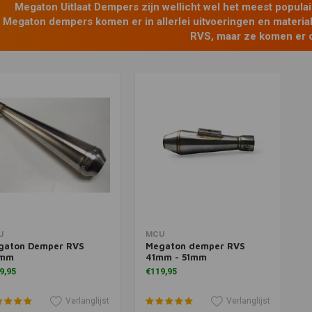
Megaton Uitlaat Dempers zijn wellicht wel het meest populai
Megaton dempers komen er in allerlei uitvoeringen en mate
RVS, maar ze komen er 
Meer informatie
Meer informatie
U
MCU
gaton Demper RVS
Megaton demper RVS
mm
41mm - 51mm
9,95
€119,95
Verlanglijst
Verlanglijst