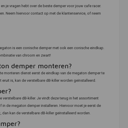
et en je vragen hebt over de beste demper voor jouw cafe racer.
agen. Neem hiervoor contact op met de klantenservice, of neem
egaton is een conische demper met ook een conische eindkap.
combinatie van chroom en zwart!
gaton demper monteren?
e te monteren dienst eerst de eindkap van de megaton demper te
eruit is, kan de verstelbare dB-killer worden geïnstalleerd.
per?
erstelbare dB-killer. Je vindt deze terug in het assortiment
f in de megaton demper installeren. Hiervoor moet je eerst de
t, dan kan de verstelbare dB-killer geïnstalleerd worden.
emper?