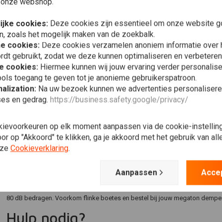
 onze webshop.
Een eerste manier om het geluid van je megaton uitlaat te dempen, is door
ijke cookies:
Deze cookies zijn essentieel om onze website go
geluidsdempers genoemd. Wij hebben verschillende varianten in het assort
n, zoals het mogelijk maken van de zoekbalk.
maar ook verstelbare dB-killers speciaal voor megaton dempers! De laatste z
he cookies:
Deze cookies verzamelen anoniem informatie over
verstelbare dB-killer kun je namelijk zelf kiezen hoeveel geluid je wil toelaten
rdt gebruikt, zodat we deze kunnen optimaliseren en verbeteren
Dempen met demperwol
e cookies:
Hiermee kunnen wij jouw ervaring verder personalis
ols toegang te geven tot je anonieme gebruikerspatroon.
De andere manier om jouw megaton uitlaat te dempen is met
demperwol
, 
alization:
Na uw bezoek kunnen we advertenties personalisere
eveneens veel gebruikt wordt buiten de wereld van de motorfietsen. Bij he
ses en gedrag.
https://business.safety.google/privacy/
halen en deze goed stevig inpakken met de dempervulling. Plaats het binne
monteren van dempervulling bij voorkeur handschoenen en een stofmasker 
kievoorkeuren op elk moment aanpassen via de cookie-instellin
gemaakt van een glasvezel basis, waardoor het zeer prikkelbaar voor je hui
r op "Akkoord" te klikken, ga je akkoord met het gebruik van al
nze
Rijden zonder geluid demping
Cookieverklaring
.
Ondanks dat wij als motorliefhebbers het harde geluid van motordempers g
Aanpassen
Acce
megaton demper is een ontwerp uit de jaren ‘50: een tijd waarin je nog lekk
motorfietsen voor iedereen aangenaam te houden, mag het geluid van een
80 dB bedragen. Voorkom flinke boetes en bestel bij jouw megaton demper
Hulp nodig?