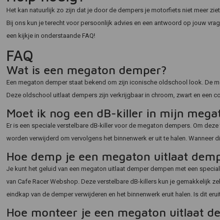
Het kan natuurlijk zo zijn dat je door de dempers je motorfiets niet meer zi
Bij ons kun je terecht voor persoonlijk advies en een antwoord op jouw vr
een kijkje in onderstaande FAQ!
FAQ
Wat is een megaton demper?
Een megaton demper staat bekend om zijn iconische oldschool look. De m
Deze oldschool uitlaat dempers zijn verkrijgbaar in chroom, zwart en een 
Moet ik nog een dB-killer in mijn me
Er is een speciale verstelbare dB-killer voor de megaton dempers. Om dez
worden verwijderd om vervolgens het binnenwerk er uit te halen. Wanneer dit 
Hoe demp je een megaton uitlaat dem
Je kunt het geluid van een megaton uitlaat demper dempen met een speciale v
van Cafe Racer Webshop. Deze verstelbare dB-killers kun je gemakkelijk zel
eindkap van de demper verwijderen en het binnenwerk eruit halen. Is dit erui
Hoe monteer je een megaton uitlaat d