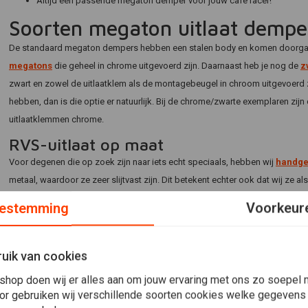
Altijd een passende megaton demper voor jouw cafe racer!
Soorten megaton uitlaat dempe
De standaard megaton dempers hebben een stalen body en komen doorgaans 
megatons
die geheel in chrome uitgevoerd zijn. Daarnaast heb je nog de
z
zwart en zowel de uitlaatklem als de montagebeugel in chroom uitgevoerd z
hebben, dan is die optie er natuurlijk. Bij de chrome/zwarte exemplaren zi
uitlaatklemmen chrome.
RVS-uitlaat op maat
Voor degenen die op zoek zijn naar iets echt speciaals, hebben wij
handge
metaal, waardoor ze zeer slijtvast zijn. Dit betekent echter ook dat wij ze a
voren voorzien van flink wat demperwol en bij voorkeur ook van een dB-kill
estemming
Voorkeur
de prijs ietsje hoger dan de standaard megaton dempers. Laat je hierdoor ni
Megaton demper dB-killer
uik van cookies
Liefhebbers van cafe racers vinden het natuurlijk het mooist wanneer hun 
shop doen wij er alles aan om jouw ervaring met ons zo soepel m
kan dat echter iets minder fijn vinden. Om deze reden bieden wij ook vele o
or gebruiken wij verschillende soorten cookies welke gegevens
DB-killers