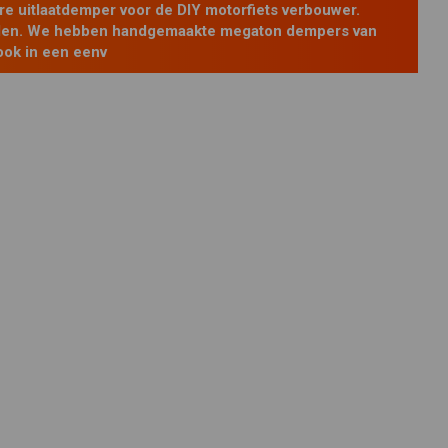
re uitlaatdemper voor de DIY motorfiets verbouwer.
rialen. We hebben handgemaakte megaton dempers van
ook in een eenv