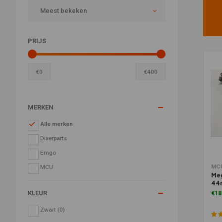
Meest bekeken
PRIJS
€
0
€
400
MERKEN
Alle merken
Dixerparts
Emgo
MC
MCU
Me
44
KLEUR
€18
Zwart
(0)