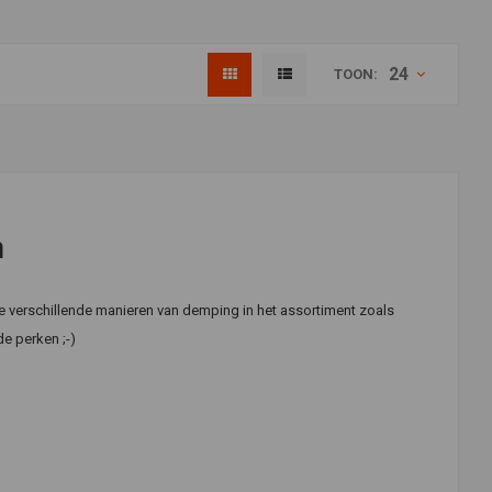
24
TOON:
n
e verschillende manieren van demping in het assortiment zoals
e perken ;-)