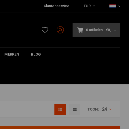
Klantenservice
EUR
0 artikelen
-
€0,-
MERKEN
BLOG
24
TOON: