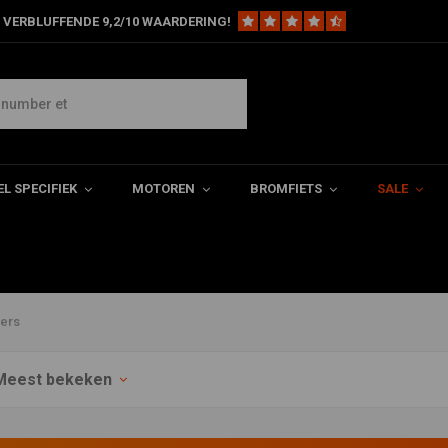
 VERBLUFFENDE 9,2/10 WAARDERING!
. Ondanks dat het op het eerste
ij Cafe Racer Webshop kun je
L SPECIFIEK
MOTOREN
BROMFIETS
SALE
t.
pers
Meest bekeken