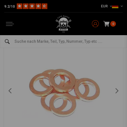
EUR
9.2/10
Home
The Workshop
Bremsteile
Bremsleitung & Banjo's
Kupfer Brems Anschluss Ringen
Kupfer Brems Anschluss Ringen
0
4.5/5 (13 reviews)