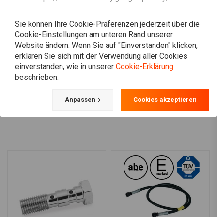
Sie können Ihre Cookie-Präferenzen jederzeit über die
DOMINO
Gaszug Verteiler /
Bremslichtschalter
Cookie-Einstellungen am unteren Rand unserer
Zugverteiler Aluminium
Sensor Banjo M10
Website ändern. Wenn Sie auf "Einverstanden" klicken,
€6,61
€14,29
erklären Sie sich mit der Verwendung aller Cookies
einverstanden, wie in unserer
Cookie-Erklärung
beschrieben.
Anpassen
Cookies akzeptieren
Mehr laden