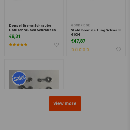
Doppel Brems Schraube
GOODRIDGE
Hohlschrauben Schrauben
Stahl Bremsleitung Schwarz
61CM
€8,31
€47,87
view more
Rostfreie Banjos für
schwarze Bremsleitungen