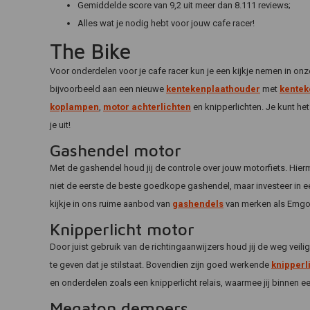
Gemiddelde score van 9,2 uit meer dan 8.111 reviews;
Alles wat je nodig hebt voor jouw cafe racer!
The Bike
Voor onderdelen voor je cafe racer kun je een kijkje nemen in onz
bijvoorbeeld aan een nieuwe
kentekenplaathouder
met
kentek
koplampen
,
motor achterlichten
en knipperlichten. Je kunt het
je uit!
Gashendel motor
Met de gashendel houd jij de controle over jouw motorfiets. Hierme
niet de eerste de beste goedkope gashendel, maar investeer in ee
kijkje in ons ruime aanbod van
gashendels
van merken als Emgo,
Knipperlicht motor
Door juist gebruik van de richtingaanwijzers houd jij de weg veil
te geven dat je stilstaat. Bovendien zijn goed werkende
knipperl
en onderdelen zoals een knipperlicht relais, waarmee jij binnen 
Megaton dempers