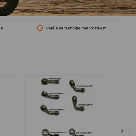
ce
Snelle verzending met PostNL!*