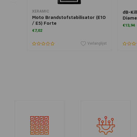
In winkelwagen
XERAMIC
dB-Kil
leur)
Moto Brandstofstabilisator (E10
Diame
/ E5) Forte
€13,94
€7,02
erlanglijst
Verlanglijst