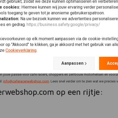
rdt gebruikt, zodat we deze kunnen optimaliseren en verbeteren
e cookies:
Hiermee kunnen wij jouw ervaring verder personalis
€4,46
€5,94
ols toegang te geven tot je anonieme gebruikerspatroon.
alization:
Na uw bezoek kunnen we advertenties personalisere
ses en gedrag.
https://business.safety.google/privacy/
Verlanglijst
Ver
kievoorkeuren op elk moment aanpassen via de cookie-instellin
r op "Akkoord" te klikken, ga je akkoord met het gebruik van al
nze
Cookieverklaring
.
dé plek voor al jouw cafe
Aanpassen
Acce
hoef je niet verder te zoeken dan Caferacerwebshop.com. In ons assortiment m
n jouw passie voor cafe racers, choppers en zelfbouw motorfietsen en voorzie
l:
info@caferacerwebshop.com
. Lees snel verder om te zien wat we precies 
erwebshop.com op een rijtje: