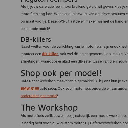
Als jij jouw caferacer een mooi brullend geluid wil geven, kies je 
motorfiets nog kon. Wees er dus bewust van dat deze beauties ec
op maat voor je. Deze RVS-uitlaatdelen maken wij met de hand en
een mooie match!
DB-killers
Naast wetten voor de verlichting van je motorfiets, zijn er ook 
monteer een
dB-killer
, ook wel dB-eater genoemd, op je bike. Ve
afmetingen, waardoor er altijd een dB-eater tussen zit die in jouw
Shop ook per model!
Cafe Racer Webshop maakt het je gemakkelijk: bij ons kun je eve
BMW R100
cafe racer. Ook voor motorfiets onderdelen van andere
onderdelen per model
!
The Workshop
Als motorfiets zelfbouwer heb jij natuurlijk een mooie workshop,
je nodig hebt voor jouw custom motor. Bij Caferacerwebshop.com ku