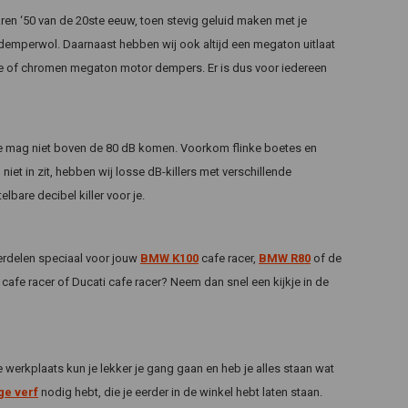
jaren ‘50 van de 20ste eeuw, toen stevig geluid maken met je
 demperwol. Daarnaast hebben wij ook altijd een megaton uitlaat
rte of chromen megaton motor dempers. Er is dus voor iedereen
atie mag niet boven de 80 dB komen. Voorkom flinke boetes en
et in zit, hebben wij losse dB-killers met verschillende
bare decibel killer voor je.
erdelen speciaal voor jouw
BMW K100
cafe racer,
BMW R80
of de
cafe racer of Ducati cafe racer? Neem dan snel een kijkje in de
e werkplaats kun je lekker je gang gaan en heb je alles staan wat
ge verf
nodig hebt, die je eerder in de winkel hebt laten staan.