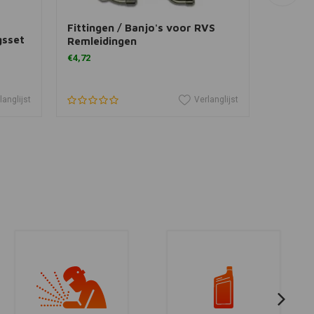
View more
Fittingen / Banjo's voor RVS
Stalen 
gsset
Remleidingen
uitgebr
€4,72
€19,37
langlijst
Verlanglijst