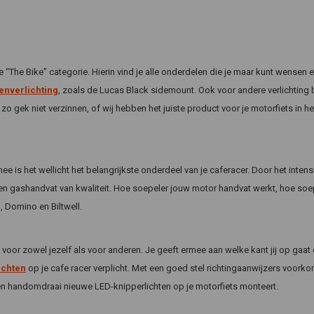
e “The Bike” categorie. Hierin vind je alle onderdelen die je maar kunt wense
enverlichting
, zoals de Lucas Black sidemount. Ook voor andere verlichting b
 zo gek niet verzinnen, of wij hebben het juiste product voor je motorfiets in
e is het wellicht het belangrijkste onderdeel van je caferacer. Door het intens
n gashandvat van kwaliteit. Hoe soepeler jouw motor handvat werkt, hoe soepe
 Domino en Biltwell.
ig voor zowel jezelf als voor anderen. Je geeft ermee aan welke kant jij op gaa
ichten
op je cafe racer verplicht. Met een goed stel richtingaanwijzers voorko
een handomdraai nieuwe LED-knipperlichten op je motorfiets monteert.