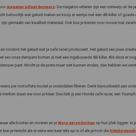
voor
megaton uitlaat dempers
. De megaton uitlaten zijn een ontwerp uit de 
ht behoorlijk wat geluid maken en koop er eentje met een dB-killer of goede
 zijn gemaakt van kwaliteit materiaal. Ook kun je kiezen voor mooie mat zwa
wetten rondom het geluid wat je cafe racer produceert. Het geluid van jouw cre
el van onze dempers komen al met een ingebouwde dB-killer. Als deze er nog ni
 demper past. Mocht je de juiste maat niet kunnen vinden, dan hebben we verstel
neens per motorfiets model je onderdelen filteren. Denk bijvoorbeeld aan ond
 merken staan we voor je klaar. Dus heb jij een Honda cafe racer, een Triumph 
 waar alle bouten en moeren en je
Wera gereedschap
op hun plek liggen. In j
n je terecht als er eens een keer iets op is of als je toch die
hittebestendi