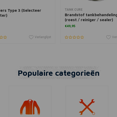
View more
In winkelwagen
TANK CURE
lers Type 3 (Selecteer
Brandstof tankbehandelin
ter)
(roest / reiniger / sealer)
€49,95
Verlanglijst
Ver
Populaire categorieën