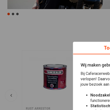
To
Wij maken gebr
Bij Caferacerweb
verlopen! Daarvo
jouw bezoek aan
Noodzakel
functionere
Statistisc
In winkelwagen
RUST ARRESTOR
White