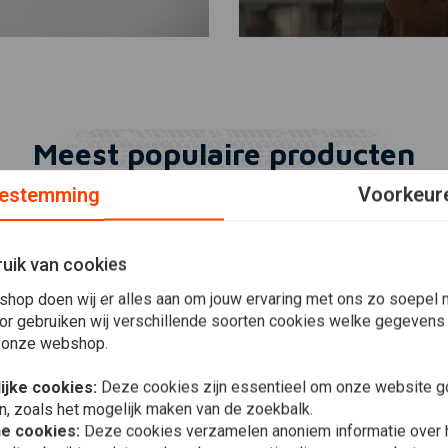
Meest populaire producten
estemming
Voorkeur
uik van cookies
shop doen wij er alles aan om jouw ervaring met ons zo soepel m
or gebruiken wij verschillende soorten cookies welke gegevens
 onze webshop.
ijke cookies:
Deze cookies zijn essentieel om onze website go
n, zoals het mogelijk maken van de zoekbalk.
he cookies:
Deze cookies verzamelen anoniem informatie over
In winkelwagen
In winkelwagen
 Wall bandenverf White
30x30cm Gele Koplampfol