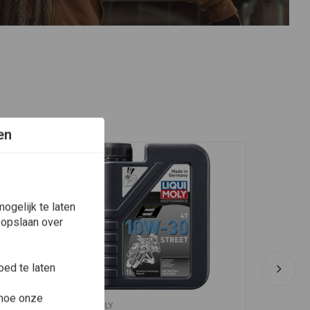
en
ogelijk te laten
 opslaan over
ed te laten
 hoe onze
In winkelwagen
LIQUI MOLY
EMGO
ie