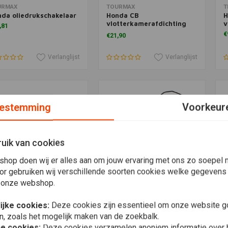
voegen aan winkelwagen
Toevoegen aan winkelwagen
T
URMAX
TOURMAX
T
da oliedrukschakelaar
Honda CB
H
vlotterkamerafdichting
v
,81
4.st
€
€21,90
Verlanglijst
Verlanglijst
estemming
Voorkeur
uik van cookies
shop doen wij er alles aan om jouw ervaring met ons zo soepel m
or gebruiken wij verschillende soorten cookies welke gegevens
 onze webshop.
voegen aan winkelwagen
Toevoegen aan winkelwagen
T
ENA
ATHENA
J
ijke cookies:
Deze cookies zijn essentieel om onze website go
nda CB650
Kleppendeksel pakking
M
n, zoals het mogelijk maken van de zoekbalk.
epdekselpakking
Honda CB350 / CB400
O
C
he cookies:
,07
Deze cookies verzamelen anoniem informatie over
€18,13
€