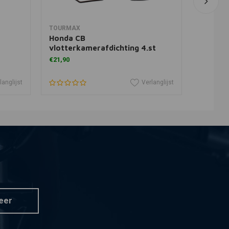
In winkelwagen
TOURMAX
ATHENA
Honda CB
Honda 
vlotterkamerafdichting 4.st
pakkin
€21,90
€6,80
langlijst
Verlanglijst
eer