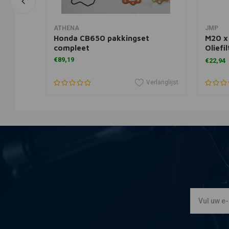
In winkelwagen
ATHENA
JMP
ne
Honda CB650 pakkingset
M20 x
compleet
Oliefi
GL
€89,19
€22,94
erlanglijst
Verlanglijst