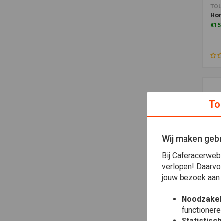
Toe
TO
Hon
€15
To
Wij maken gebr
Bij Caferacerweb
verlopen! Daarvo
jouw bezoek aan
Toe
ATH
Noodzakel
Ho
functionere
kl
Statistisc
€12