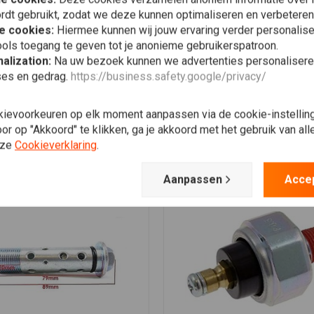
rdt gebruikt, zodat we deze kunnen optimaliseren en verbeteren
e cookies:
Hiermee kunnen wij jouw ervaring verder personalis
Verlanglijst
Verlanglijst
ols toegang te geven tot je anonieme gebruikerspatroon.
alization:
Na uw bezoek kunnen we advertenties personalisere
ses en gedrag.
https://business.safety.google/privacy/
Meest bekeken
kievoorkeuren op elk moment aanpassen via de cookie-instellin
r op "Akkoord" te klikken, ga je akkoord met het gebruik van al
interessant voor jou! ”Motorbl
nze
Cookieverklaring
.
Aanpassen
Acce