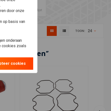
.
eren door onze
Verlanglijst
n op basis van
24
TOON:
gen onderaan
le cookies zoals
ok Onderdelen”
pteer cookies