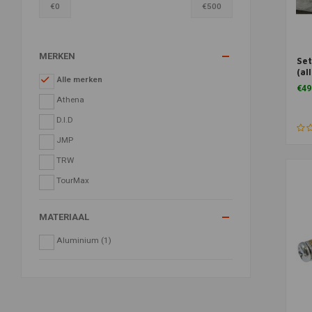
€
0
€
500
MERKEN
Set
(al
Alle merken
Kl
€49
Athena
D.I.D
JMP
TRW
TourMax
MATERIAAL
Aluminium
(1)