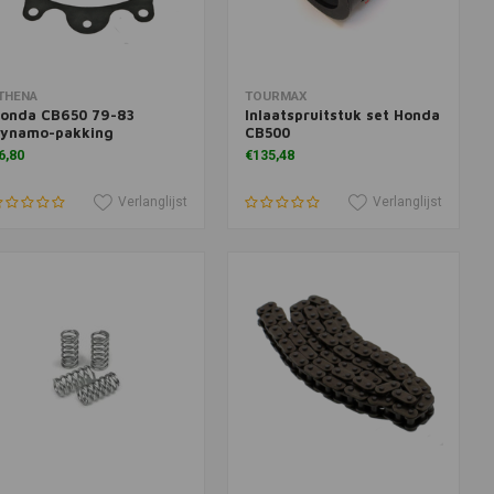
oevoegen aan winkelwagen
Toevoegen aan winkelwagen
THENA
TOURMAX
onda CB650 79-83
Inlaatspruitstuk set Honda
ynamo-pakking
CB500
6,80
€135,48
Verlanglijst
Verlanglijst