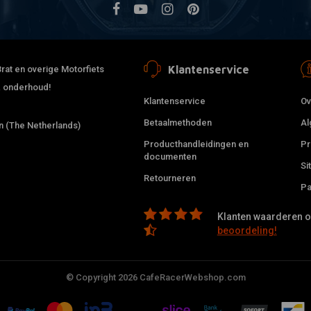
Klantenservice
rat en overige Motorfiets
 & onderhoud!
Klantenservice
Ov
Betaalmethoden
Al
 (The Netherlands)
Producthandleidingen en
Pr
documenten
Si
Retourneren
Pa
Klanten waarderen on
beoordeling!
© Copyright 2026 CafeRacerWebshop.com