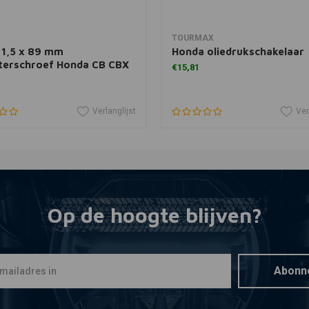
In winkelwagen
In winkelwagen
TOURMAX
 1,5 x 89 mm
Honda oliedrukschakelaar
lterschroef Honda CB CBX
€15,81
Verlanglijst
Ver
Op de hoogte blijven?
Abonn