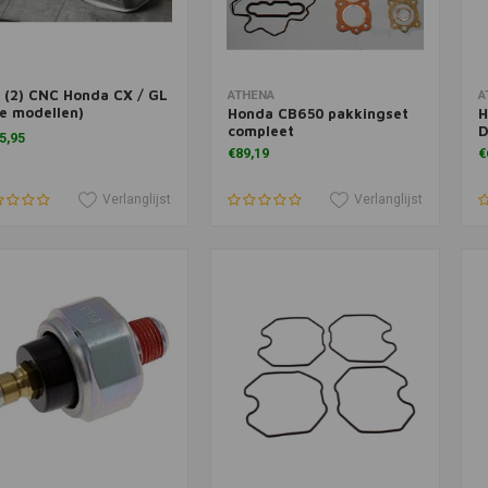
 (2) CNC Honda CX / GL
Meer informatie
Toevoegen aan winkelwagen
T
ATHENA
A
le modellen)
Honda CB650 pakkingset
H
eppendeksels
compleet
D
5,95
€89,19
€
Verlanglijst
Verlanglijst