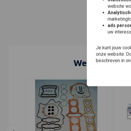
website wo
Analytisch
marketingto
ads person
uw interes
Je kunt jouw coo
onze website. Doo
Wellicht ook 
beschreven in o