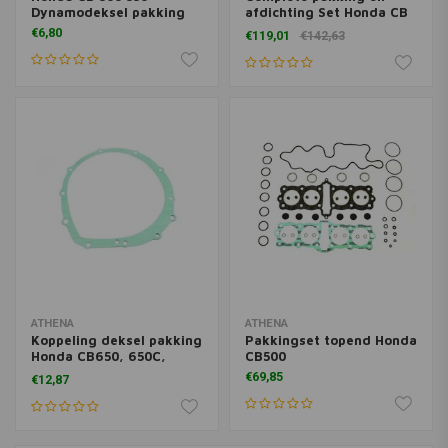
Dynamodeksel pakking
afdichting Set Honda CB
500
€6,80
€119,01
€142,63
ATHENA
ATHENA
Koppeling deksel pakking
Pakkingset topend Honda
Honda CB650, 650C,
CB500
650SC
€69,85
€12,87