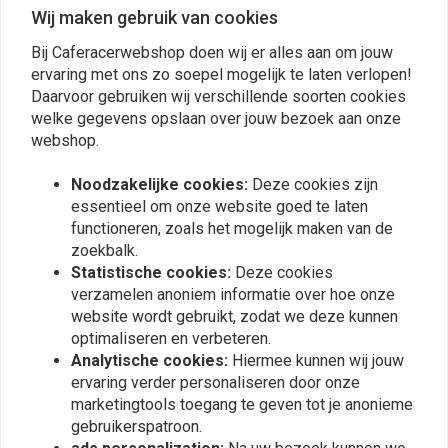
€124,09
€110,97
Wij maken gebruik van cookies
Bij Caferacerwebshop doen wij er alles aan om jouw
ervaring met ons zo soepel mogelijk te laten verlopen!
Daarvoor gebruiken wij verschillende soorten cookies
welke gegevens opslaan over jouw bezoek aan onze
webshop.
Noodzakelijke cookies:
Deze cookies zijn
essentieel om onze website goed te laten
functioneren, zoals het mogelijk maken van de
zoekbalk.
Statistische cookies:
Deze cookies
verzamelen anoniem informatie over hoe onze
ATHENA
ATHENA
website wordt gebruikt, zodat we deze kunnen
Kleppendeksel pakking
Pakkingset Top End
CB500
Honda CB750 K / F
optimaliseren en verbeteren.
€29,43
€56,04
Analytische cookies:
Hiermee kunnen wij jouw
ervaring verder personaliseren door onze
marketingtools toegang te geven tot je anonieme
gebruikerspatroon.