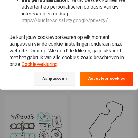
ads personalization:
Na uw bezoek kunnen we
advertenties personaliseren op basis van uw
interesses en gedrag.
https://business.safety.google/privacy/
Je kunt jouw cookievoorkeuren op elk moment
aanpassen via de cookie-instellingen onderaan onze
website. Door op "Akkoord" te klikken, ga je akkoord
met het gebruik van alle cookies zoals beschreven in
ATHENA
ATHENA
onze
Cookieverklaring
.
25X31.5X25MM
Complete pakkingset
Uitlaatpakking
Honda CB750 K / F
€11,95
€78,86
Aanpassen
Accepteer cookies