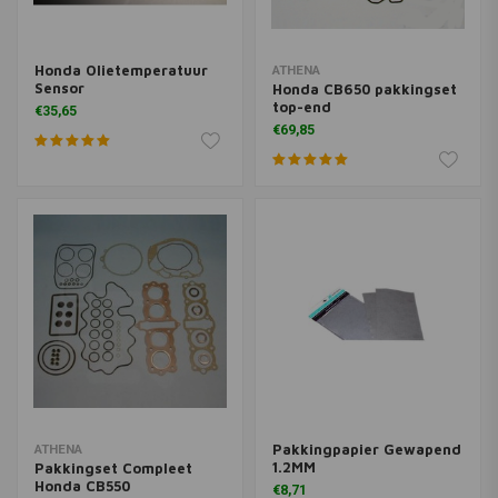
Honda Olietemperatuur
ATHENA
Sensor
Honda CB650 pakkingset
top-end
€35,65
€69,85
Pakkingpapier Gewapend
ATHENA
1.2MM
Pakkingset Compleet
Honda CB550
€8,71