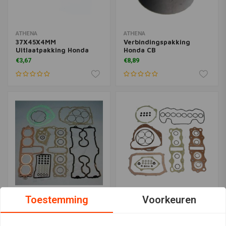
ATHENA
ATHENA
37X45X4MM
Verbindingspakking
Uitlaatpakking Honda
Honda CB
€3,67
€8,89
Toestemming
Voorkeuren
ATHENA
ATHENA
Complete pakkingset
Honda CB400 Four
CB750
pakkingset compleet