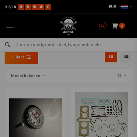
EUR
9.2/10
0
Pakkingsets
Home
Model Specifiek
Honda
Pakkingsets
Filters
Meest bekeken
24