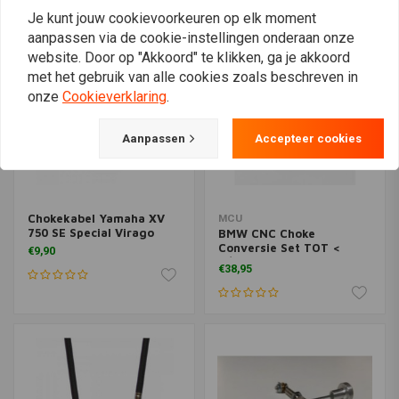
Je kunt jouw cookievoorkeuren op elk moment
aanpassen via de cookie-instellingen onderaan onze
website. Door op "Akkoord" te klikken, ga je akkoord
met het gebruik van alle cookies zoals beschreven in
onze
Cookieverklaring
.
Aanpassen
Accepteer cookies
Chokekabel Yamaha XV
MCU
750 SE Special Virago
BMW CNC Choke
Conversie Set TOT <
€9,90
9/'80 Modellen
€38,95