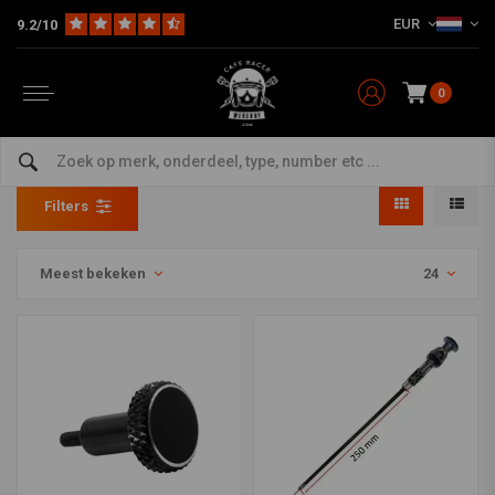
EUR
9.2/10
0
Choke Kabels
Home
The Workshop
Kabels
Choke Kabels
Filters
Meest bekeken
24