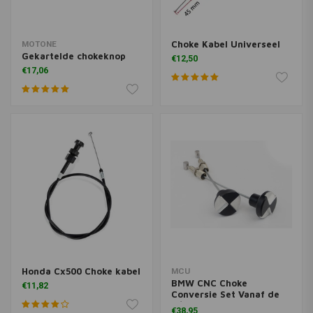
Choke Kabel Universeel
MOTONE
Gekartelde chokeknop
€12,50
€17,06
Honda Cx500 Choke kabel
MCU
BMW CNC Choke
€11,82
Conversie Set Vanaf de
9/'80 Modellen
€38,95