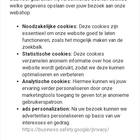
welke gegevens opslaan over jouw bezoek aan onze
webshop.
Chokekabel BMW R80
Chokekabel BMW K75
Monolever R100
K100
€12,60
€16,34
Noodzakelijke cookies:
Deze cookies zijn
essentieel om onze website goed te laten
functioneren, zoals het mogelijk maken van de
zoekbalk.
Statistische cookies:
Deze cookies
verzamelen anoniem informatie over hoe onze
website wordt gebruikt, zodat we deze kunnen
optimaliseren en verbeteren.
Analytische cookies:
Hiermee kunnen wij jouw
ervaring verder personaliseren door onze
marketingtools toegang te geven tot je anonieme
gebruikerspatroon.
ads personalization:
Na uw bezoek kunnen we
Honda Cx500 koppeling
Choke kabel links slide
advertenties personaliseren op basis van uw
kabel
carburateur twee-kabel-
interesses en gedrag.
versie voor BMW R 50/5,
€12,98
€17,24
https://business.safety.google/privacy/
R 60/5, R 60/6, R 60/7