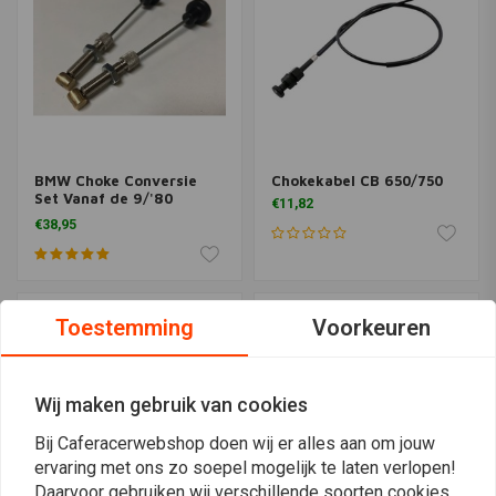
BMW Choke Conversie
Chokekabel CB 650/750
Set Vanaf de 9/'80
€11,82
Modellen - Zwart
€38,95
Toestemming
Voorkeuren
Wij maken gebruik van cookies
Bij Caferacerwebshop doen wij er alles aan om jouw
ervaring met ons zo soepel mogelijk te laten verlopen!
Daarvoor gebruiken wij verschillende soorten cookies