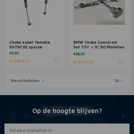
Choke kabel Yamaha
BMW Choke Conversie
XV750 SE special
Set TOT < 9/'80 Modellen
- Aluminium
€9,90
€38,95
Meest bekeken
24
Op de hoogte blijven?