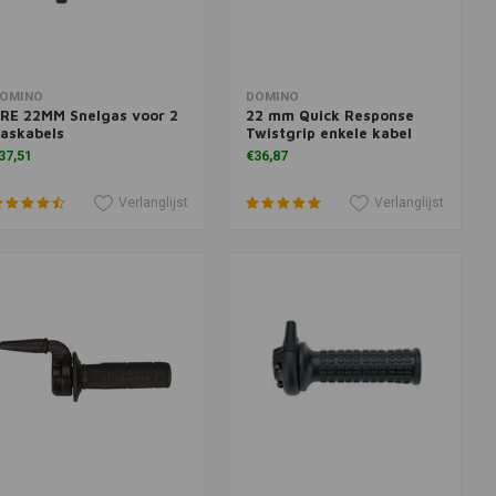
oevoegen aan winkelwagen
Toevoegen aan winkelwagen
OMINO
DOMINO
RE 22MM Snelgas voor 2
22 mm Quick Response
askabels
Twistgrip enkele kabel
37,51
€36,87
Verlanglijst
Verlanglijst