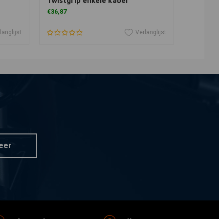
Twistgrip enkele kabel
gaskab
€36,87
€37,51
langlijst
Verlanglijst
eer