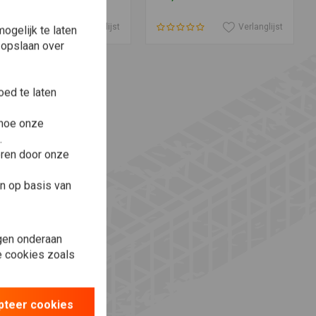
Verlanglijst
Verlanglijst
ogelijk te laten
 opslaan over
ed te laten
 hoe onze
.
eren door onze
n op basis van
gen onderaan
le cookies zoals
pteer cookies