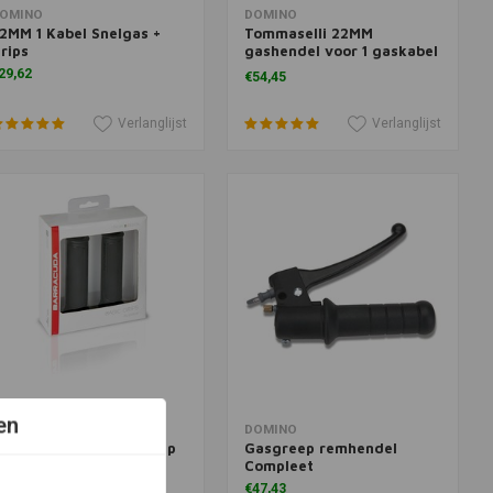
oevoegen aan winkelwagen
Toevoegen aan winkelwagen
OMINO
DOMINO
2MM 1 Kabel Snelgas +
Tommaselli 22MM
rips
gashendel voor 1 gaskabel
"Vintage Rally"
29,62
€54,45
Verlanglijst
Verlanglijst
en
oevoegen aan winkelwagen
Meer informatie
ARRACUDA
DOMINO
niversele Rubberen grip
Gasgreep remhendel
ASIC GRIPS | Basic
Compleet
12,23
€47,43