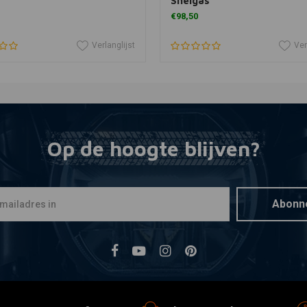
Snelgas
€98,50
Verlanglijst
Ver
Op de hoogte blijven?
Abonn