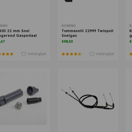
voegen aan winkelwagen
Toevoegen aan winkelwagen
T
MINO
DOMINO
D
R03 22 mm Snel
Tommaselli 22MM Twinpull
K
agerend Gaspedaal
Snelgas
g
,47
€98,50
€
Verlanglijst
Verlanglijst