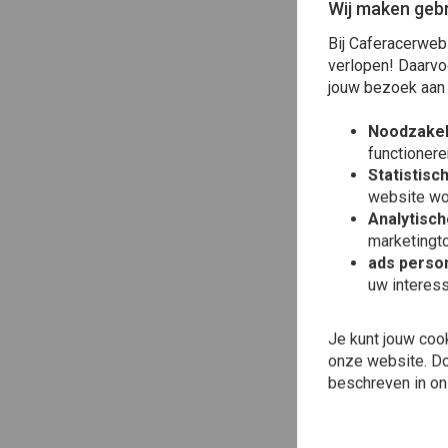
Wij maken gebr
Bij Caferacerweb
verlopen! Daarvo
jouw bezoek aan
Noodzakel
functionere
Statistisc
website wo
Analytisch
marketingto
ads person
uw interes
DO
Pus
Je kunt jouw coo
€74
onze website. Doo
beschreven in o