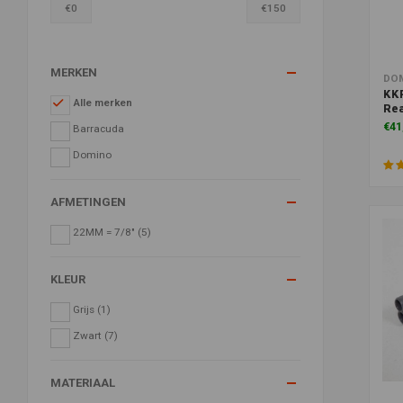
€
0
€
150
MERKEN
Toe
DO
KK
Alle merken
Re
€41
Barracuda
Domino
AFMETINGEN
22MM = 7/8"
(5)
KLEUR
Grijs
(1)
Zwart
(7)
MATERIAAL