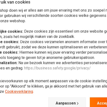
uik van cookies
Verlanglijst
Verlanglijst
shop doen wij er alles aan om jouw ervaring met ons zo soepel m
or gebruiken wij verschillende soorten cookies welke gegevens
 onze webshop.
ijke cookies:
Deze cookies zijn essentieel om onze website go
n, zoals het mogelijk maken van de zoekbalk.
he cookies:
Deze cookies verzamelen anoniem informatie over
rdt gebruikt, zodat we deze kunnen optimaliseren en verbeteren
e cookies:
Hiermee kunnen wij jouw ervaring verder personalis
ols toegang te geven tot je anonieme gebruikerspatroon.
alization:
Na uw bezoek kunnen we advertenties personalisere
ses en gedrag.
https://business.safety.google/privacy/
Meer informatie
MINO
h/pull gaskabel kort
kievoorkeuren op elk moment aanpassen via de cookie-instellin
,10
r op "Akkoord" te klikken, ga je akkoord met het gebruik van al
nze
Cookieverklaring
.
Verlanglijst
Aanpassen
Acce