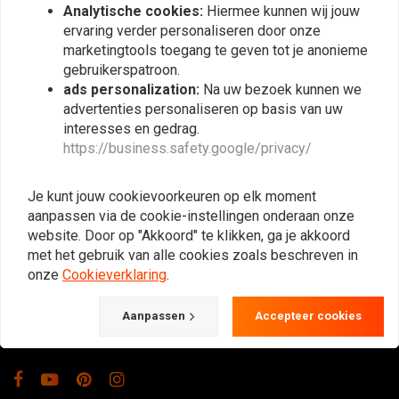
Analytische cookies:
Hiermee kunnen wij jouw
ervaring verder personaliseren door onze
marketingtools toegang te geven tot je anonieme
gebruikerspatroon.
ads personalization:
Na uw bezoek kunnen we
advertenties personaliseren op basis van uw
interesses en gedrag.
https://business.safety.google/privacy/
De Plek voor de Cafe Racers, Flat Tracker,
Brat en overige Motorfiets Hobbyisten.
Je kunt jouw cookievoorkeuren op elk moment
Natuurlijk ook groot in kleding & onderhoud!
aanpassen via de cookie-instellingen onderaan onze
website. Door op "Akkoord" te klikken, ga je akkoord
met het gebruik van alle cookies zoals beschreven in
Gotenburgweg 46a, 9723 TM Groningen (The Netherlands)
onze
Cookieverklaring
.
+31 85 06 06 06 5
Aanpassen
Accepteer cookies
info@caferacerwebshop.com