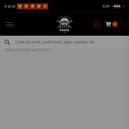
EUR
9.2/10
0
Achtertandwiel
Home
The Workshop
Ketting / Tandwiel
Achtertandwiel
Geen producten gevonden!...