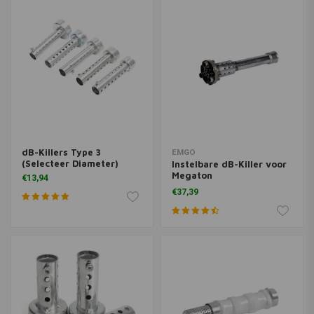
dB-Killers Type 3
EMGO
(Selecteer Diameter)
Instelbare dB-Killer voor
Megaton
€13,94
megafoondempers
€37,39