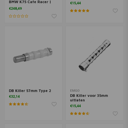
BMW K75 Cafe Racer |
€15,44
Collector Slipon
€248,49
Uitlaatpijpenset
DB Killer 57mm Type 2
EMGO
DB Killer voor 35mm
€32,14
uitlaten
€15,44