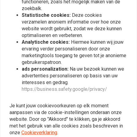
functioneren, zoals het mogelijk maken van de
E-keur Uitlaat & dB-Killer
zoekbalk.
Statistische cookies:
Deze cookies
Als je niet wilt dat het zweet je uitbreekt telkens als je langs een
verzamelen anoniem informatie over hoe onze
agent rijdt, dan moet je uitlaat aan een bepaalde wettelijke
website wordt gebruikt, zodat we deze kunnen
standaard voldoen. Jouw uitlaat mag namelijk niet te veel
optimaliseren en verbeteren.
Analytische cookies:
Hiermee kunnen wij jouw
geluid, oftewel decibel, produceren. Je uitlaat, en ook een
ervaring verder personaliseren door onze
vervangende uitlaat, moet een goedkeuring hebben. Dit heet
marketingtools toegang te geven tot je anonieme
het Europees keurmerk. Hoewel de regelgeving aangeeft dat
gebruikerspatroon.
een motorfiets in Nederland een E-gekeurde uitlaatdemper
ads personalization:
Na uw bezoek kunnen we
nodig heeft, wordt er bij een controle doorgaans alleen getest
advertenties personaliseren op basis van uw
op het geluidsniveau. Een vervangende uitlaat moet dus ten alle
interesses en gedrag.
https://business.safety.google/privacy/
tijden voorzien zijn van het E-keurmerk, het geluidsniveau is
daarbij te beperken met een dB-killer.
Je kunt jouw cookievoorkeuren op elk moment
DB-Killer in verschillende
aanpassen via de cookie-instellingen onderaan onze
landen
website. Door op "Akkoord" te klikken, ga je akkoord
met het gebruik van alle cookies zoals beschreven in
Er zijn landen waar erg intensief gecontroleerd wordt op
onze
Cookieverklaring
.
geluidsoverlast. In deze landen is het dus ten zeerste