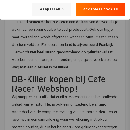
aangeraden met een dB-Killer te rijden en een uitlaat te
Aanpassen
Accepteer cookies
gebruiken die voorzien is van het E-keurmerk. Zo sta je in
Duitsland binnen de kortste keren aan de kant van de weg als je
ook maar een paar decibel te veel produceert. Ook een tripje
naar Zwitserland wordt afgeraden wanneer jouw uitlaat niet aan
de eisen voldoet. Een coulanter land is bijvoorbeeld Frankrijk.
Hier wordt niet heel streng gecontroleerd op geluidsoverlast.
Voorkom een onnodige aanhouding en ga goed voorbereid op
weg met een dB-Killer in de uitlaat.
DB-Killer kopen bij Cafe
Racer Webshop!
Wij snappen natuurlijk dat er niks lekkerder is dan het brullende
geluid van je motor. Het is ook een ontzettend belangrijk
onderdeel van de complete ervaring van het motorrijden. Echter
leven we in een samenleving waar we rekening met elkaar
moeten houden, dus is het belangrijk om geluidsoverlast tegen