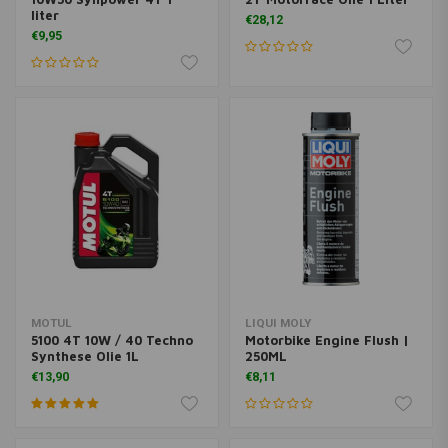
liter
€28,12
€9,95
MOTUL
LIQUI MOLY
5100 4T 10W / 40 Techno
Motorbike Engine Flush |
Synthese Olie 1L
250ML
€13,90
€8,11