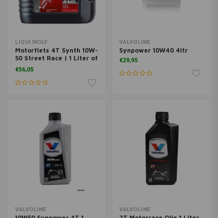
LIQUI MOLY
VALVOLINE
Motorfiets 4T Synth 10W-
Synpower 10W40 4ltr
50 Street Race | 1 Liter of
€29,95
4 Liter
€56,05
VALVOLINE
VALVOLINE
10W50 Synpower 4T 1
2T Motorrace Olie 1 Liter