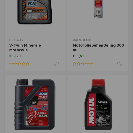
BEL-RAY
VALVOLINE
V-Twin Minerale
Motoroliebehandeling 300
Motorolie
ml
€39,23
€11,51