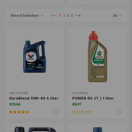
Meest bekeken
1
2
3
4
24
VALVOLINE
CASTROL
DuraBlend 10W-40 4 liter
POWER RS 2T | 1 liter
€29,66
€8,97