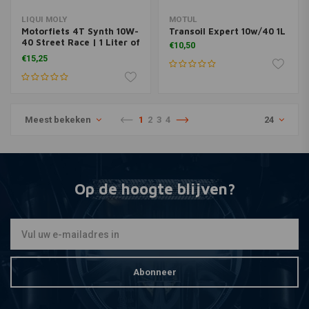
LIQUI MOLY
MOTUL
Motorfiets 4T Synth 10W-
Transoil Expert 10w/40 1L
40 Street Race | 1 Liter of
€10,50
4 Liter
€15,25
Meest bekeken
1
2
3
4
24
Op de hoogte blijven?
Abonneer