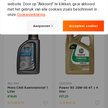
LIQUI MOLY
LIQUI MOLY
website. Door op "Akkoord" te klikken, ga je akkoord
Motorfiets MoS2 Shooter
Motorfiets 4T Synth 10W-
20ML | Olieadditief
60 Street Race | 1 Liter of
met het gebruik van alle cookies zoals beschreven in
4 Liter
€3,50
onze
Cookieverklaring
.
€52,88
Aanpassen
Accepteer cookies
BEL-RAY
CASTROL
Moto Chill Koelvloeistof 1
Power RS 20W-50 4T | 4
Liter
liter
€18,45
€37,23