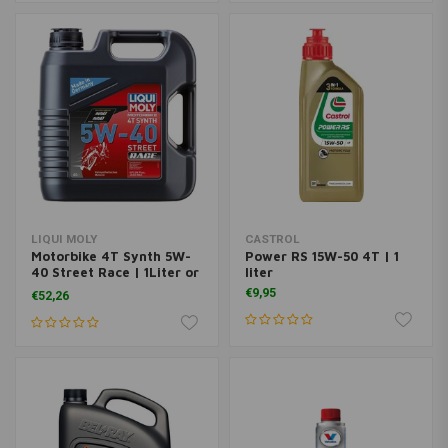
LIQUI MOLY
CASTROL
Motorbike 4T Synth 5W-
Power RS 15W-50 4T | 1
40 Street Race | 1Liter or
liter
4 Liters
€9,95
€52,26