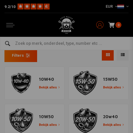
EUR
9.2/10
0
Motor
Home
The Workshop
Olie en Vloeistoffen
Motor
Filters
10W40
15W50
Bekijk alles
Bekijk alles
10W50
20w40
Bekijk alles
Bekijk alles