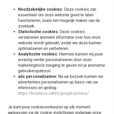
Noodzakelijke cookies:
Deze cookies zijn
essentieel om onze website goed te laten
functioneren, zoals het mogelijk maken van de
zoekbalk.
LIQUI MOLY
VALVOLINE
Statistische cookies:
Deze cookies
4T 10W-40 Basic Street |
20W50 All Climate 4T Olie
1L of 4L
1 Liter
verzamelen anoniem informatie over hoe onze
€11,02
€9,50
website wordt gebruikt, zodat we deze kunnen
optimaliseren en verbeteren.
Analytische cookies:
Hiermee kunnen wij jouw
ervaring verder personaliseren door onze
marketingtools toegang te geven tot je anonieme
gebruikerspatroon.
ads personalization:
Na uw bezoek kunnen we
advertenties personaliseren op basis van uw
interesses en gedrag.
https://business.safety.google/privacy/
Je kunt jouw cookievoorkeuren op elk moment
aanpassen via de cookie-instellingen onderaan onze