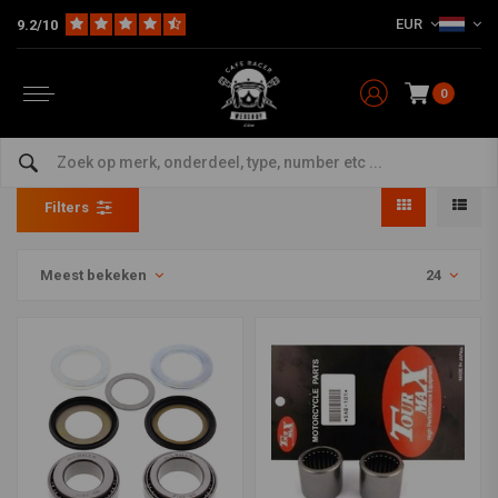
EUR
9.2/10
0
Lagers
Home
Model Specifiek
Honda
Lagers
Filters
Meest bekeken
24