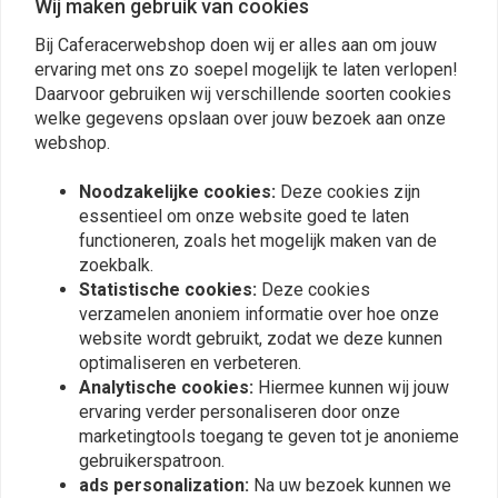
Wij maken gebruik van cookies
€25,24
€40,97
Bij Caferacerwebshop doen wij er alles aan om jouw
ervaring met ons zo soepel mogelijk te laten verlopen!
Daarvoor gebruiken wij verschillende soorten cookies
welke gegevens opslaan over jouw bezoek aan onze
webshop.
Noodzakelijke cookies:
Deze cookies zijn
essentieel om onze website goed te laten
functioneren, zoals het mogelijk maken van de
zoekbalk.
Statistische cookies:
Deze cookies
verzamelen anoniem informatie over hoe onze
ALL BALLS
TOURMAX
website wordt gebruikt, zodat we deze kunnen
Wiellager en
Conisch Balhoofdlager
optimaliseren en verbeteren.
afdichtingsset Honda CB
incl. Stofkap Honda CB
Analytische cookies:
Hiermee kunnen wij jouw
650750900 CBX 1000
GL VF VTX
€22,76
€37,87
ervaring verder personaliseren door onze
marketingtools toegang te geven tot je anonieme
gebruikerspatroon.
ads personalization:
Na uw bezoek kunnen we
Meest bekeken
24