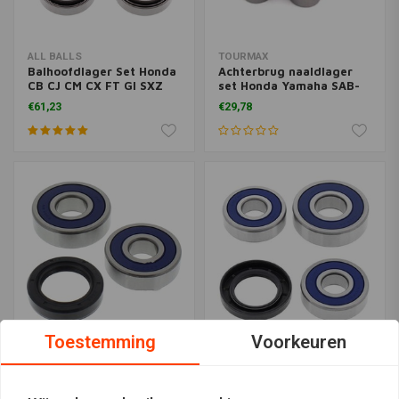
ALL BALLS
TOURMAX
Balhoofdlager Set Honda
Achterbrug naaldlager
CB CJ CM CX FT Gl SXZ
set Honda Yamaha SAB-
VT XBR XL
101
€61,23
€29,78
Toestemming
Voorkeuren
ALL BALLS
ALL BALLS
Wiellagerset Honda
Wiellager en keerringen
CB350 CB400 - 25-1335
set Honda CB 25-1362