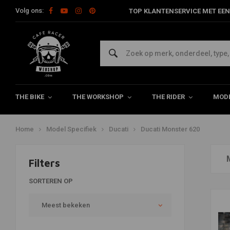
Volg ons:
TOP KLANTENSERVICE MET EEN
Ducati Monster 620 Onderdelen en
In deze categorie vind u diverse Ducati Monster 620 onderdelen en acce
THE BIKE
THE WORKSHOP
THE RIDER
MODE
Home
Model Specifiek
Ducati
Ducati Monster 620
Filters
SORTEREN OP
Meest bekeken