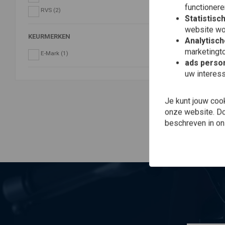
functionere
RVS
(2)
Statistisc
website wo
KEURMERKEN
Analytisch
Toe
AND
Mis
marketingto
E-Mark
(1)
MO
ads person
200
€63
uw interes
reg
Je kunt jouw coo
onze website. Doo
beschreven in o