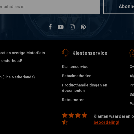
Abonn
Klantenservice
rat en overige Motorfiets
 & onderhoud!
Klantenservice
Ov
Betaalmethoden
Al
 (The Netherlands)
Producthandleidingen en
Pr
documenten
Si
Retourneren
Pa
Klanten waarderen on
beoordeling!