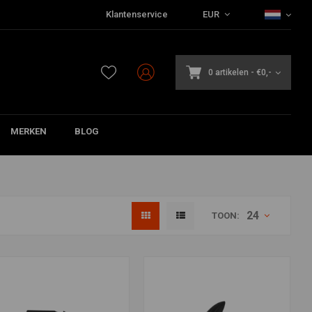
Klantenservice
EUR
0 artikelen
-
€0,-
MERKEN
BLOG
24
TOON: