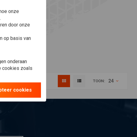
 hoe onze
.
eren door onze
n op basis van
gen onderaan
le cookies zoals
24
TOON:
pteer cookies