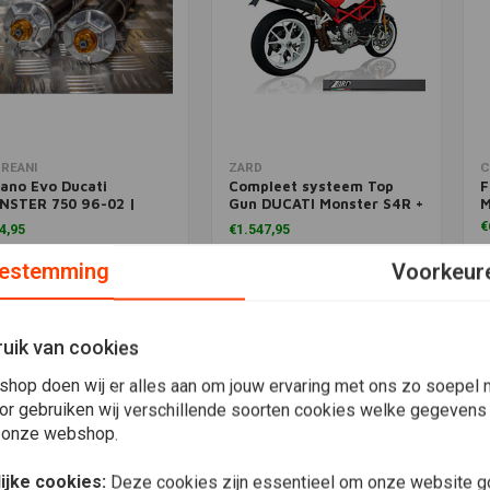
voegen aan winkelwagen
Meer informatie
T
REANI
ZARD
C
ano Evo Ducati
Compleet systeem Top
F
NSTER 750 96-02 |
Gun DUCATI Monster S4R +
M
rk Showa 43)
S4RS Testastretta, 07,
€
4,95
€1.547,95
Titanium
estemming
Voorkeur
Verlanglijst
Verlanglijst
uik van cookies
shop doen wij er alles aan om jouw ervaring met ons zo soepel m
or gebruiken wij verschillende soorten cookies welke gegevens
 onze webshop.
ijke cookies:
Deze cookies zijn essentieel om onze website go