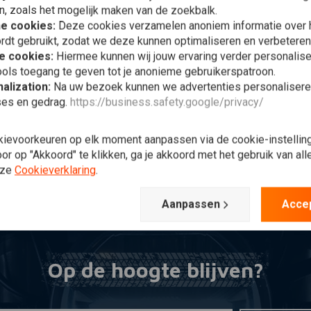
n, zoals het mogelijk maken van de zoekbalk.
he cookies:
Deze cookies verzamelen anoniem informatie over
rdt gebruikt, zodat we deze kunnen optimaliseren en verbeteren
e cookies:
Hiermee kunnen wij jouw ervaring verder personalis
voegen aan winkelwagen
REANI
ano Evo Ducati
ols toegang te geven tot je anonieme gebruikerspatroon.
NSTER S2R 1000 |
alization:
Na uw bezoek kunnen we advertenties personalisere
4-07 | (Vork Showa 43
4,95
ses en gedrag.
https://business.safety.google/privacy/
)
Verlanglijst
kievoorkeuren op elk moment aanpassen via de cookie-instellin
r op "Akkoord" te klikken, ga je akkoord met het gebruik van al
nze
Cookieverklaring
.
Meest bekeken
Aanpassen
Acce
Op de hoogte blijven?