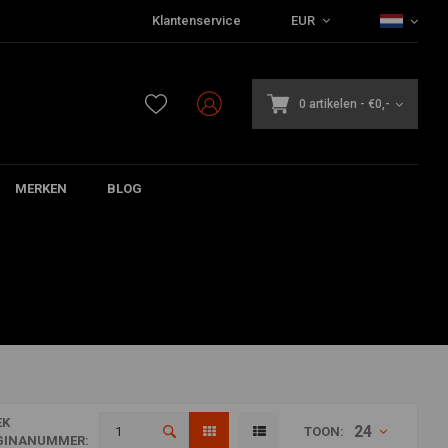
Klantenservice
EUR
0 artikelen
-
€0,-
MERKEN
BLOG
EK
24
TOON:
GINANUMMER: