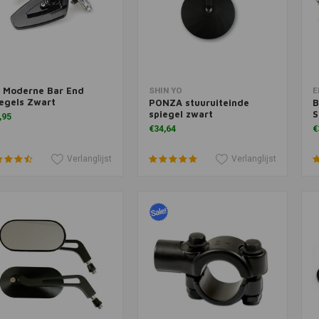
t Moderne Bar End
voegen aan winkelwagen
Toevoegen aan winkelwagen
T
SHIN YO
E
egels Zwart
PONZA stuuruiteinde
B
spiegel zwart
S
,95
€34,64
€
Verlanglijst
Verlanglijst