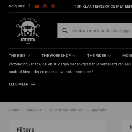
Volg ons:
TOP KLANTENSERVICE MET EEN
Motor Spiegels
Op zoek naar stijlvolle en functionele motor spiegels? Bij CafeRacerWe
uitgebreid assortiment stuureind spiegels; veel hiervan zijn universeel. 
THE BIKE
THE WORKSHOP
THE RIDER
MODE
om jouw Café Racer of custom bike helemaal af te maken. Met snelle leve
verzending vanaf €150 en 30 dagen bedenktijd ben je verzekerd van een
aanbod hieronder en maak jouw motor compleet!
LEES MEER
Home
The Bike
Stuur & toebehoren
Spiegels
Filters