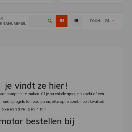
EK
24
TOON:
GINANUMMER:
je vindt ze hier!
r compleet te maken. Of je nu enkele spiegels zoekt of een
-end spiegels tot retro paren, elke optie combineert kwaliteit
 en rijd veilig én in stijl!
motor bestellen bij