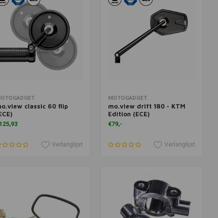
oevoegen aan winkelwagen
Toevoegen aan winkelwagen
OTOGADGET
MOTOGADGET
o.view classic 60 flip
mo.view drift 180 - KTM
ECE)
Edition (ECE)
125,93
€79,-
Verlanglijst
Verlanglijst