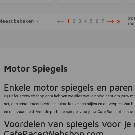
ZO
Meest bekeken
1
2
3
4
5
6
7
PA
Motor Spiegels
Enkele motor spiegels en paren: 
Bij CafeRacerWebshop.com hebben we alles wat je nodig hebt om jouw moto
set, ons assortiment biedt een ruime keuze aan stijlen en ontwerpen. Van bar
en duurzaamheid. Vind de perfecte spiegel voor jouw Café Racer of custom bike
Voordelen van spiegels voor je 
CafeRacerWebshop.com