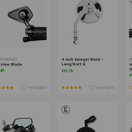
4 Inch Spiegel Rond -
voegen aan winkelwagen
Toevoegen aan winkelwagen
T
TOGADGET
M
Lang/Kort &
.view Blade
m
Zwart/Chrome
(
,81
€21,75
€
Verlanglijst
Verlanglijst