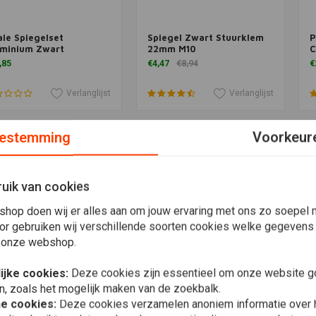
le Spiegelset
Spiegel Zwart Stuurklem
P
Meer informatie
Toevoegen aan winkelwagen
uminium Zwart
22mm M10
C
,85
€4,47
€8,94
€
Verlanglijst
Verlanglijst
estemming
Voorkeur
uik van cookies
shop doen wij er alles aan om jouw ervaring met ons zo soepel m
or gebruiken wij verschillende soorten cookies welke gegevens
 onze webshop.
ijke cookies:
Deze cookies zijn essentieel om onze website go
n, zoals het mogelijk maken van de zoekbalk.
voegen aan winkelwagen
Toevoegen aan winkelwagen
T
HSIDER
MOTOGADGET
H
 End Mirror Montana
mo.view classic 130 (ECE)
S
he cookies:
Deze cookies verzamelen anoniem informatie over
ck