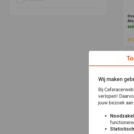
Ova
Al
€49
To
Wij maken gebr
Bij Caferacerweb
verlopen! Daarvo
jouw bezoek aan
Noodzakel
functionere
Toe
HIG
Bar
Statistisc
Bla