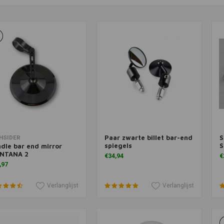
Paar zwarte billet bar-end
S
voegen aan winkelwagen
Toevoegen aan winkelwagen
T
HSIDER
spiegels
S
dle bar end mirror
NTANA 2
€34,94
€
,97
Verlanglijst
Verlanglijst