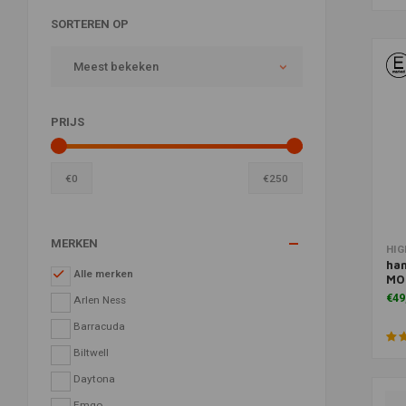
SORTEREN OP
Meest bekeken
PRIJS
€
0
€
250
MERKEN
Toe
HIG
han
Alle merken
MO
€49
Arlen Ness
Barracuda
Biltwell
Daytona
Emgo