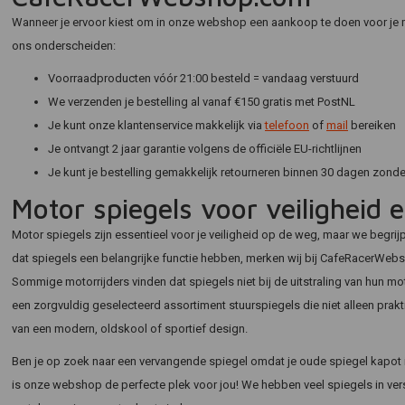
Wanneer je ervoor kiest om in onze webshop een aankoop te doen voor je
ons onderscheiden:
Voorraadproducten vóór 21:00 besteld = vandaag verstuurd
We verzenden je bestelling al vanaf €150 gratis met PostNL
Je kunt onze klantenservice makkelijk via
telefoon
of
mail
bereiken
Je ontvangt 2 jaar garantie volgens de officiële EU-richtlijnen
Je kunt je bestelling gemakkelijk retourneren binnen 30 dagen zond
Motor spiegels voor veiligheid en
Motor spiegels zijn essentieel voor je veiligheid op de weg, maar we begrij
dat spiegels een belangrijke functie hebben, merken wij bij CafeRacerWeb
Sommige motorrijders vinden dat spiegels niet bij de uitstraling van hun
een zorgvuldig geselecteerd assortiment stuurspiegels die niet alleen prakt
van een modern, oldskool of sportief design.
Ben je op zoek naar een vervangende spiegel omdat je oude spiegel kapot is
is onze webshop de perfecte plek voor jou! We hebben veel spiegels in vers