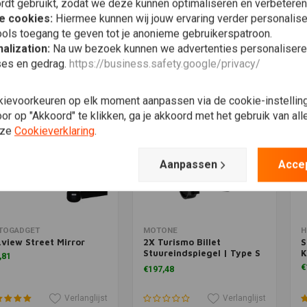
€107,95
€
rdt gebruikt, zodat we deze kunnen optimaliseren en verbeteren
,97
e cookies:
Hiermee kunnen wij jouw ervaring verder personalis
ols toegang te geven tot je anonieme gebruikerspatroon.
Verlanglijst
Verlanglijst
alization:
Na uw bezoek kunnen we advertenties personalisere
ses en gedrag.
https://business.safety.google/privacy/
kievoorkeuren op elk moment aanpassen via de cookie-instellin
r op "Akkoord" te klikken, ga je akkoord met het gebruik van al
nze
Cookieverklaring
.
Aanpassen
Acce
voegen aan winkelwagen
Toevoegen aan winkelwagen
T
TOGADGET
MOTONE
H
view Street Mirror
2X Turismo Billet
S
Stuureindspiegel | Type S
K
,81
(80 Mm) | Bar-Einde
€
€197,48
Verlanglijst
Verlanglijst