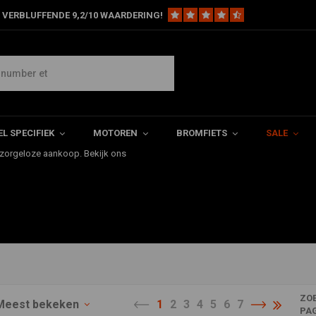
 VERBLUFFENDE 9,2/10 WAARDERING!
bshop.com vind je een
Wij hebben de perfecte spiegel
L SPECIFIEK
MOTOREN
BROMFIETS
SALE
ring via PostNL, gratis
 zorgeloze aankoop. Bekijk ons
ZO
Meest bekeken
1
2
3
4
5
6
7
PA