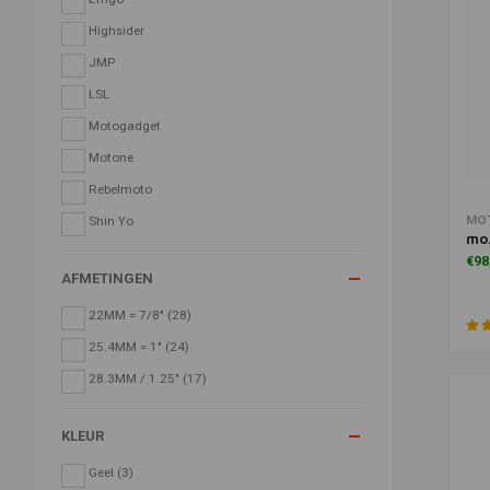
Highsider
JMP
LSL
Motogadget
Motone
Rebelmoto
Toe
MO
Shin Yo
mo
€98
AFMETINGEN
22MM = 7/8"
(28)
25.4MM = 1"
(24)
28.3MM / 1.25"
(17)
KLEUR
Geel
(3)