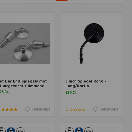
et Bar End Spiegels met
3 Inch Spiegel Rond -
oevoegen aan winkelwagen
Toevoegen aan winkelwagen
tuurgewicht Glimmend
Lang/Kort &
Zwart/Chrome
25,94
€19,74
Verlanglijst
Verlanglijst