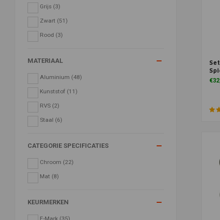
Grijs
(3)
Zwart
(51)
Rood
(3)
MATERIAAL
Se
Toe
Spi
Aluminium
(48)
€32
Kunststof
(11)
RVS
(2)
Staal
(6)
CATEGORIE SPECIFICATIES
Chroom
(22)
Mat
(8)
KEURMERKEN
E-Mark
(35)