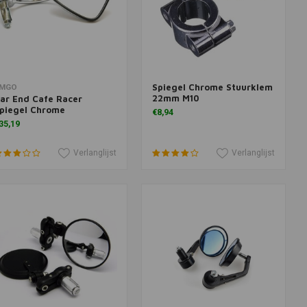
Spiegel Chrome Stuurklem
oevoegen aan winkelwagen
Toevoegen aan winkelwagen
MGO
22mm M10
ar End Cafe Racer
piegel Chrome
€8,94
35,19
Verlanglijst
Verlanglijst