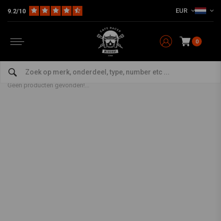
EUR
9.2/10
0
Navigatie
Home
The Bike
Navigatie & Communicatie
Navigatie
Geen producten gevonden!...