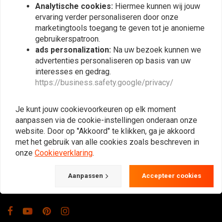
Analytische cookies:
Hiermee kunnen wij jouw
ervaring verder personaliseren door onze
marketingtools toegang te geven tot je anonieme
gebruikerspatroon.
ads personalization:
Na uw bezoek kunnen we
advertenties personaliseren op basis van uw
interesses en gedrag.
https://business.safety.google/privacy/
De Plek voor de Cafe Racers, Flat Tracker,
Brat en overige Motorfiets Hobbyisten.
Je kunt jouw cookievoorkeuren op elk moment
Natuurlijk ook groot in kleding & onderhoud!
aanpassen via de cookie-instellingen onderaan onze
website. Door op "Akkoord" te klikken, ga je akkoord
met het gebruik van alle cookies zoals beschreven in
Gotenburgweg 46a, 9723 TM Groningen (The Netherlands)
onze
Cookieverklaring
.
+31 85 06 06 06 5
Aanpassen
Accepteer cookies
info@caferacerwebshop.com