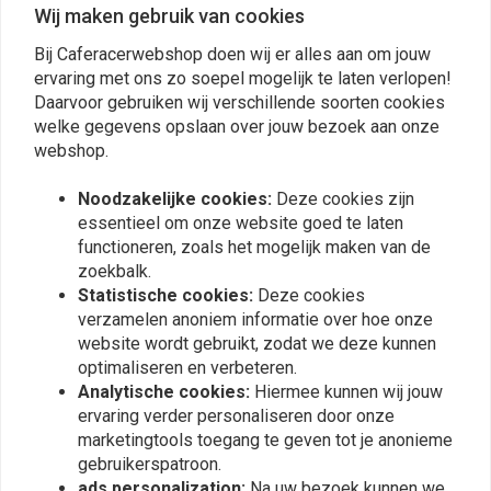
€110,75
€64,15
Wij maken gebruik van cookies
Bij Caferacerwebshop doen wij er alles aan om jouw
ervaring met ons zo soepel mogelijk te laten verlopen!
Daarvoor gebruiken wij verschillende soorten cookies
welke gegevens opslaan over jouw bezoek aan onze
webshop.
Noodzakelijke cookies:
Deze cookies zijn
essentieel om onze website goed te laten
functioneren, zoals het mogelijk maken van de
zoekbalk.
Statistische cookies:
Deze cookies
In-line
verzamelen anoniem informatie over hoe onze
RICK'S ELECTRICS
ontstekingsvonkentester
Bobine Hon 1983 CB1000C
website wordt gebruikt, zodat we deze kunnen
1983 CB1100F 79-81
€7,10
optimaliseren en verbeteren.
CB650 80-82 CB650C 82-
€108,05
85 CB650SC 84-86
Analytische cookies:
Hiermee kunnen wij jouw
CB700SC 80-82 CB750C
ervaring verder personaliseren door onze
79-82 CB750F 79-82
marketingtools toegang te geven tot je anonieme
CB750K 1
gebruikerspatroon.
ads personalization:
Na uw bezoek kunnen we