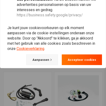
advertenties personaliseren op basis van uw
interesses en gedrag.
https://business.safety.google/privacy/
Je kunt jouw cookievoorkeuren op elk moment
aanpassen via de cookie-instellingen onderaan onze
website. Door op "Akkoord" te klikken, ga je akkoord
met het gebruik van alle cookies zoals beschreven in
RICK'S ELECTRICS
RICK'S ELECTRICS
Bobine Hon 2009
Bobine Suz 1984
onze
Cookieverklaring
.
NSA700A DN1 10-11
GS1100GK 84-86 GS1150E
NT700V 86-87 VFR700F
/ ES 1985 GS700E 1985
€82,74
€94,41
86-97 VFR750F 98-01
GS700ES 86-92 GSXR1100
Aanpassen
Accepteer cookies
VFR800 Kaw 90-96
86-92 GSXR750 85-86
EN500 96-09 EN500C LTD
GV1200 1985 GV700
99-02 ER500 ERS 87-09
EX500 95