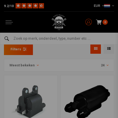
EUR
9.2/10
0
Bobines
Home
The Workshop
Electra & Ontsteking
Bobines
Filters
Meest bekeken
24