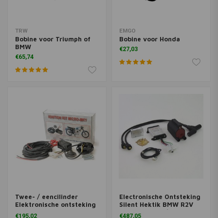
TRW
EMGO
Bobine voor Triumph of
Bobine voor Honda
BMW
€27,03
€65,74
Twee- / eencilinder
Electronische Ontsteking
Elektronische ontsteking
Silent Hektik BMW R2V
12 Volt MK1
Boxer Vanaf 9/1980
€195,02
€487,05