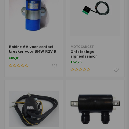
Bobine 6V voor contact
MOTOGADGET
breaker voor BMW R2V R
Ontstekings
50/5 tot R 100RT tot 09
signaalsensor
€85,01
€62,75