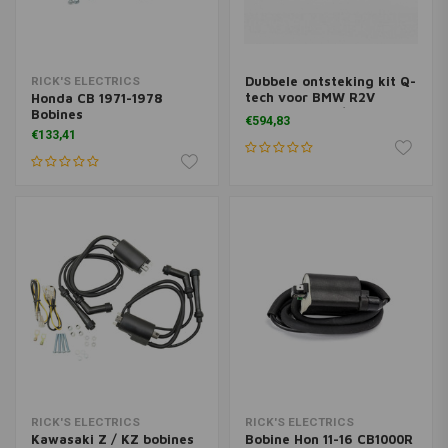
Dubbele ontsteking kit Q-
RICK'S ELECTRICS
tech voor BMW R2V
Honda CB 1971-1978
modellen na 9/1980
Bobines
€594,83
€133,41
RICK'S ELECTRICS
RICK'S ELECTRICS
Kawasaki Z / KZ bobines
Bobine Hon 11-16 CB1000R