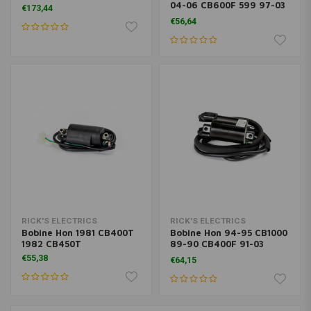
04-06 CB600F 599 97-03
€173,44
CBR1100XX 88-91 NT650
€56,64
GT 89-98 PC800 Pacific
Coast 03-16 ST1300 87-96
VT1100C 97-99 VT1100C
97-07 VT1100C
RICK'S ELECTRICS
RICK'S ELECTRICS
Bobine Hon 1981 CB400T
Bobine Hon 94-95 CB1000
1982 CB450T
89-90 CB400F 91-03
CB750SC 02-04 CB900F
€55,38
€64,15
05-07 CB900F 919 87-96
CBR1000F 87-90 CBR600
91-94 CBR600F2 95-98
CBR600F3 1