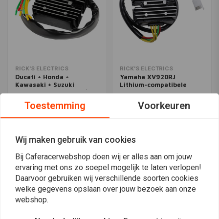
RICK'S ELECTRICS
RICK'S ELECTRICS
Ducati + Honda +
Yamaha XV920RJ
Kawasaki + Suzuki
Lithium-compatibele
Lithium gelijkrichter /
gelijkrichterregelaar
€206,80
€166,11
regelaar
Toestemming
Voorkeuren
Wij maken gebruik van cookies
Bij Caferacerwebshop doen wij er alles aan om jouw
ervaring met ons zo soepel mogelijk te laten verlopen!
Daarvoor gebruiken wij verschillende soorten cookies
welke gegevens opslaan over jouw bezoek aan onze
webshop.