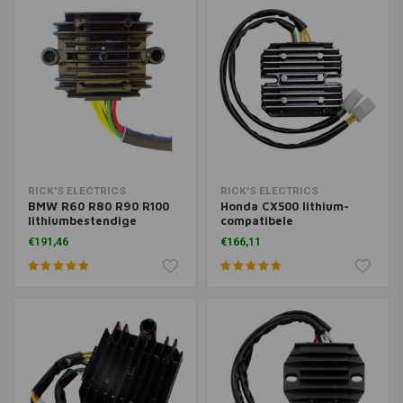
RICK'S ELECTRICS
RICK'S ELECTRICS
BMW R60 R80 R90 R100
Honda CX500 lithium-
lithiumbestendige
compatibele
gelijkrichterregelaar
gelijkrichterregelaar
€191,46
€166,11