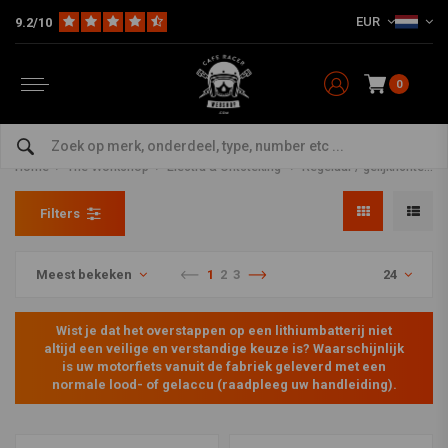
EUR
9.2/10
0
Regelaar / gelijkrichter voor
Lithium Accu's
Home
The Workshop
Electra & Ontsteking
Regelaar / gelijkrichter voor Lithium Accu's
Filters
Meest bekeken
1
2
3
24
Wist je dat het overstappen op een lithiumbatterij niet
altijd een veilige en verstandige keuze is? Waarschijnlijk
is uw motorfiets vanuit de fabriek geleverd met een
normale lood- of gelaccu (raadpleeg uw handleiding).