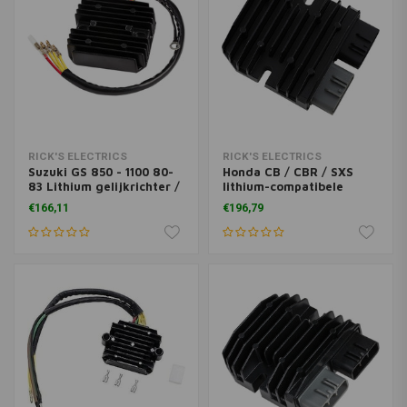
RICK'S ELECTRICS
RICK'S ELECTRICS
Suzuki GS 850 - 1100 80-
Honda CB / CBR / SXS
83 Lithium gelijkrichter /
lithium-compatibele
regelaar
gelijkrichterregelaar
€166,11
€196,79