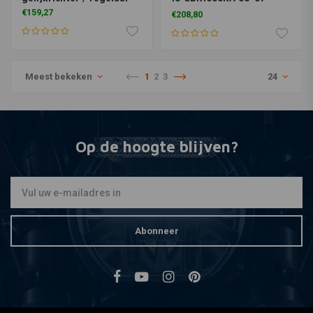
CBR1000RR
€159,27
€208,80
Meest bekeken
1
2
3
24
Op de hoogte blijven?
Abonneer