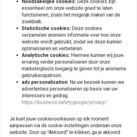
Noodzakelijke cookies:
Deze cookies zijn
essentieel om onze website goed te laten
RICK'S ELECTRICS
RICK'S ELECTRICS
functioneren, zoals het mogelijk maken van de
Honda CB CL 160 - 500
Honda CB 350-750
lithium-ion gelijkrichter /
zoekbalk.
lithium-ion gelijkrichter /
regelaar
regelaar
Statistische cookies:
Deze cookies
€158,22
€200,11
verzamelen anoniem informatie over hoe onze
website wordt gebruikt, zodat we deze kunnen
optimaliseren en verbeteren.
Analytische cookies:
Hiermee kunnen wij jouw
ervaring verder personaliseren door onze
marketingtools toegang te geven tot je anonieme
gebruikerspatroon.
ads personalization:
Na uw bezoek kunnen we
advertenties personaliseren op basis van uw
interesses en gedrag.
https://business.safety.google/privacy/
RICK'S ELECTRICS
RICK'S ELECTRICS
Je kunt jouw cookievoorkeuren op elk moment
Kawasaki / Yamaha
Suzuki GSXR600/750/1000
aanpassen via de cookie-instellingen onderaan onze
KZ650 / XS650 / XS650SK
lithium-compatibele
Lithium-compatibele
gelijkrichterregelaar
website. Door op "Akkoord" te klikken, ga je akkoord
€158,50
€208,80
gelijkrichter regelaar