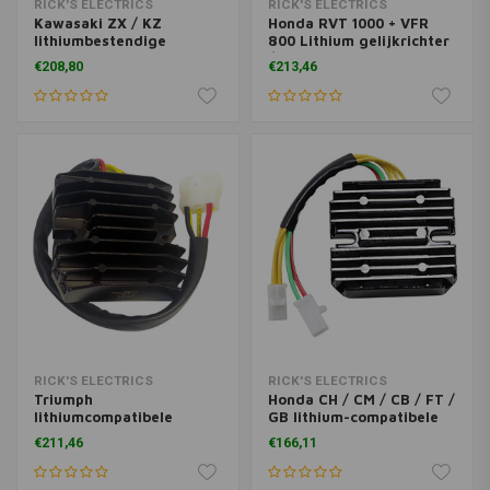
RICK'S ELECTRICS
RICK'S ELECTRICS
Kawasaki ZX / KZ
Honda RVT 1000 + VFR
lithiumbestendige
800 Lithium gelijkrichter
gelijkrichterregelaar 81-
/ regelaar
€208,80
€213,46
05
RICK'S ELECTRICS
RICK'S ELECTRICS
Triumph
Honda CH / CM / CB / FT /
lithiumcompatibele
GB lithium-compatibele
gelijkrichterregelaar
gelijkrichterregelaar
€211,46
€166,11