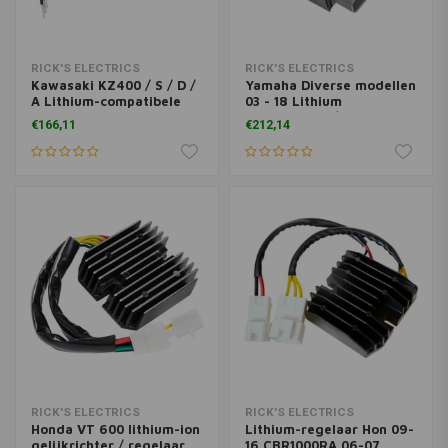
RICK'S ELECTRICS
RICK'S ELECTRICS
Kawasaki KZ400 / S / D /
Yamaha Diverse modellen
A Lithium-compatibele
03 - 18 Lithium
gelijkrichterregelaar
gelijkrichter / regelaar
€166,11
€212,14
RICK'S ELECTRICS
RICK'S ELECTRICS
Honda VT 600 lithium-ion
Lithium-regelaar Hon 09-
gelijkrichter / regelaar
16 CBR1000RA 06-07