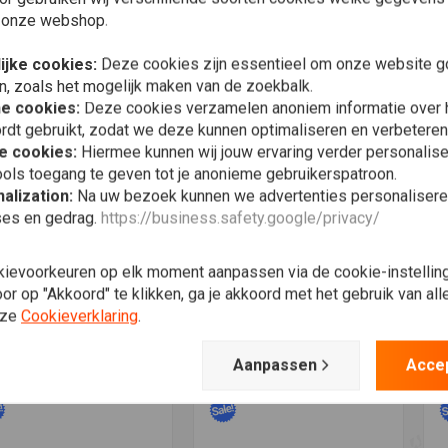
 onze webshop.
ijke cookies:
Deze cookies zijn essentieel om onze website go
n, zoals het mogelijk maken van de zoekbalk.
he cookies:
Deze cookies verzamelen anoniem informatie over
rdt gebruikt, zodat we deze kunnen optimaliseren en verbeteren
e cookies:
Hiermee kunnen wij jouw ervaring verder personalis
ols toegang te geven tot je anonieme gebruikerspatroon.
alization:
Na uw bezoek kunnen we advertenties personalisere
ses en gedrag.
https://business.safety.google/privacy/
voegen aan winkelwagen
Toevoegen aan winkelwagen
T
HIN
KEIHIN
K
hin Hoofdsproeier
Keihin Hoofdsproeier
K
kievoorkeuren op elk moment aanpassen via de cookie-instellin
kant (Hex) CR 180
Zeskant (Hex) CR 205
Z
r op "Akkoord" te klikken, ga je akkoord met het gebruik van al
19
€7,95
€6,19
€7,95
€
nze
Cookieverklaring
.
Verlanglijst
Verlanglijst
Aanpassen
Acce