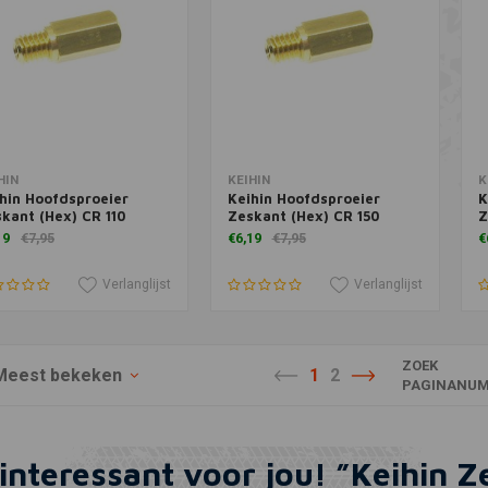
voegen aan winkelwagen
Toevoegen aan winkelwagen
T
HIN
KEIHIN
K
hin Hoofdsproeier
Keihin Hoofdsproeier
K
kant (Hex) CR 110
Zeskant (Hex) CR 150
Z
19
€7,95
€6,19
€7,95
€
Verlanglijst
Verlanglijst
ZOEK
Meest bekeken
1
2
PAGINANUM
 interessant voor jou! ”Keihin Z