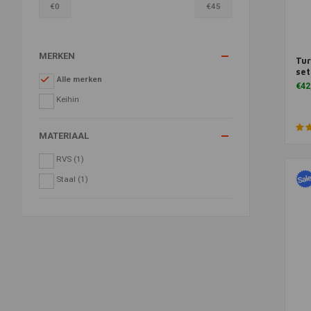
€
0
€
45
MERKEN
Tur
Toe
set
Alle merken
€42
Keihin
MATERIAAL
RVS
(1)
Staal
(1)