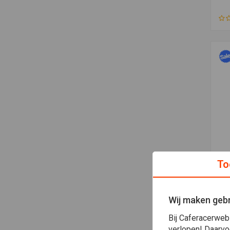
Toe
KEI
To
Kei
Zes
€6,
Wij maken gebr
Bij Caferacerweb
verlopen! Daarvo