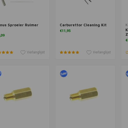
nus Sproeier Ruimer
Carburettor Cleaning Kit
voegen aan winkelwagen
Meer informatie
T
K
K
€11,95
Z
,09
€
Verlanglijst
Verlanglijst