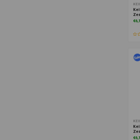
Toe
KEI
Kei
Zes
€6,
Toe
KEI
Kei
Zes
€6,