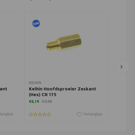
In winkelwagen
KEIHIN
KEIHIN
ant
Keihin Hoofdsproeier Zeskant
Keihin 
(Hex) CR 175
(Hex) C
€6,19
€7,95
€6,19
€
langlijst
Verlanglijst