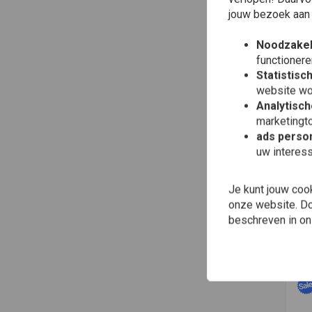
jouw bezoek aan
Noodzakel
functionere
Statistisc
website wo
Analytisch
marketingto
ads person
uw interes
Toe
KEI
Kei
Je kunt jouw coo
Zes
onze website. Doo
€6,
beschreven in o