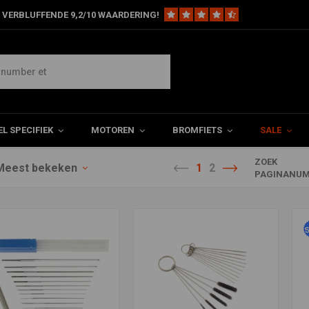
 VERBLUFFENDE 9,2/10 WAARDERING!
eskant (Hex)
L SPECIFIEK
MOTOREN
BROMFIETS
SALE
ZOEK
Meest bekeken
1
2
PAGINANUM