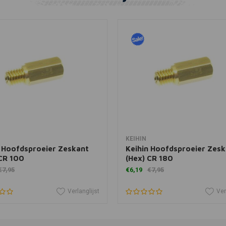
In winkelwagen
In winkelwagen
KEIHIN
n Hoofdsproeier Zeskant
Keihin Hoofdsproeier Zesk
 CR 100
(Hex) CR 180
€7,95
€6,19
€7,95
Verlanglijst
Ver