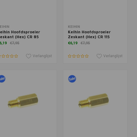
oevoegen aan winkelwagen
Toevoegen aan winkelwagen
EIHIN
KEIHIN
eihin Hoofdsproeier
Keihin Hoofdsproeier
eskant (Hex) CR 85
Zeskant (Hex) CR 115
6,19
€7,95
€6,19
€7,95
Verlanglijst
Verlanglijst