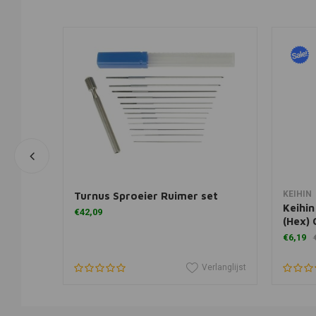
In winkelwagen
KEIHIN
Turnus Sproeier Ruimer set
skant
Keihi
€42,09
(Hex)
€6,19
erlanglijst
Verlanglijst