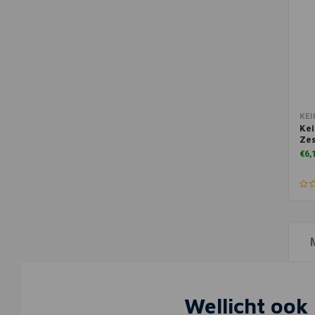
Toe
KEI
Kei
Zes
€6,
Wellicht ook