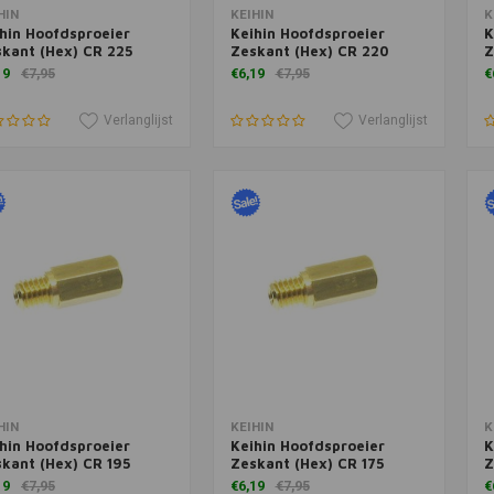
voegen aan winkelwagen
Toevoegen aan winkelwagen
T
HIN
KEIHIN
K
hin Hoofdsproeier
Keihin Hoofdsproeier
K
kant (Hex) CR 225
Zeskant (Hex) CR 220
Z
19
€7,95
€6,19
€7,95
€
Verlanglijst
Verlanglijst
voegen aan winkelwagen
Toevoegen aan winkelwagen
T
HIN
KEIHIN
K
hin Hoofdsproeier
Keihin Hoofdsproeier
K
kant (Hex) CR 195
Zeskant (Hex) CR 175
Z
19
€7,95
€6,19
€7,95
€