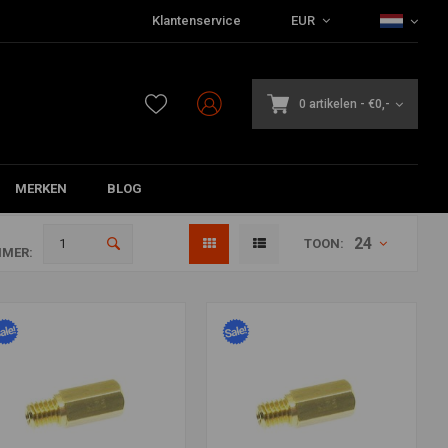
Klantenservice
EUR
0 artikelen
-
€0,-
MERKEN
BLOG
24
TOON:
MER: