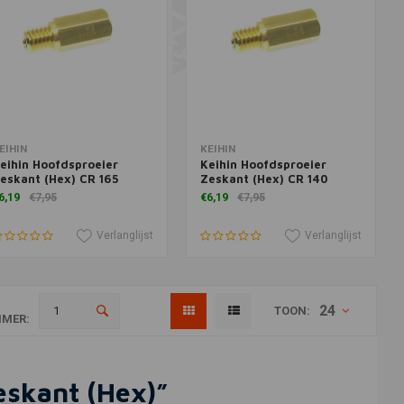
oevoegen aan winkelwagen
Toevoegen aan winkelwagen
EIHIN
KEIHIN
eihin Hoofdsproeier
Keihin Hoofdsproeier
eskant (Hex) CR 165
Zeskant (Hex) CR 140
6,19
€7,95
€6,19
€7,95
Verlanglijst
Verlanglijst
24
TOON:
MER:
eskant (Hex)”