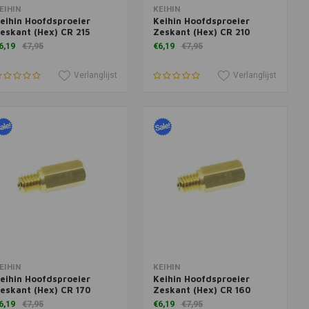
oevoegen aan winkelwagen
Toevoegen aan winkelwagen
EIHIN
KEIHIN
eihin Hoofdsproeier
Keihin Hoofdsproeier
eskant (Hex) CR 215
Zeskant (Hex) CR 210
6,19
€7,95
€6,19
€7,95
Verlanglijst
Verlanglijst
oevoegen aan winkelwagen
Toevoegen aan winkelwagen
EIHIN
KEIHIN
eihin Hoofdsproeier
Keihin Hoofdsproeier
eskant (Hex) CR 170
Zeskant (Hex) CR 160
6,19
€7,95
€6,19
€7,95