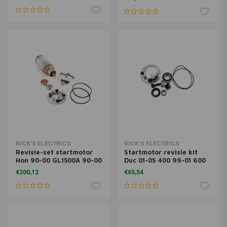
RICK'S ELECTRICS
RICK'S ELECTRICS
Revisie-set startmotor
Startmotor revisie kit
Hon 90-00 GL1500A 90-00
Duc 01-05 400 99-01 600
GL1500SE SE
02-06 620 620cc
€200,12
€65,54
2006620 620cc 2003620
620cc 07-08 695 695cc
09-12 696 696cc 97-03
748 748cc