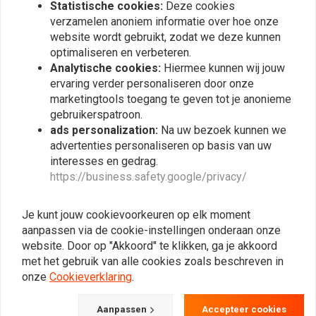
Statistische cookies:
Deze cookies
CB7
verzamelen anoniem informatie over hoe onze
website wordt gebruikt, zodat we deze kunnen
optimaliseren en verbeteren.
Analytische cookies:
Hiermee kunnen wij jouw
ervaring verder personaliseren door onze
marketingtools toegang te geven tot je anonieme
gebruikerspatroon.
ads personalization:
Na uw bezoek kunnen we
advertenties personaliseren op basis van uw
Magnetische schakelaar
RICK'S ELECTRICS
interesses en gedrag.
voor Valeo Startmotoren
Borstelplaat reparatieset
- 2 Borstel Mitsuba Kaw
https://business.safety.google/privacy/
€66,83
85-90 EN450 454 LTD 90-
€38,65
96 EN500 96-07 EN500C
LTD 87-09 EX500 Suz
Je kunt jouw cookievoorkeuren op elk moment
1983 GS750E 1983
GS750ES
aanpassen via de cookie-instellingen onderaan onze
website. Door op "Akkoord" te klikken, ga je akkoord
met het gebruik van alle cookies zoals beschreven in
onze
Cookieverklaring
.
Aanpassen
Accepteer cookies