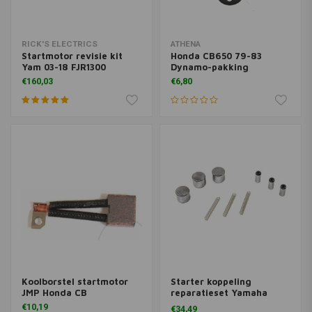
RICK'S ELECTRICS
ATHENA
Startmotor revisie kit
Honda CB650 79-83
Yam 03-18 FJR1300
Dynamo-pakking
€160,03
€6,80
Koolborstel startmotor
Starter koppeling
JMP Honda CB
reparatieset Yamaha
XV535
€10,19
€34,49