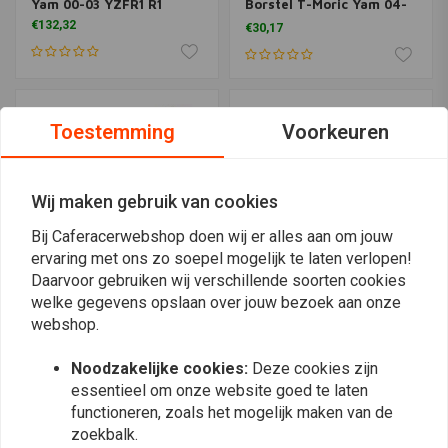
Yam 00-03 YZFR1 R1
Borstel T-Moric Yam 04-
06 YZFR1 R1
€132,32
€30,17
Toestemming
Voorkeuren
Wij maken gebruik van cookies
Bij Caferacerwebshop doen wij er alles aan om jouw
ervaring met ons zo soepel mogelijk te laten verlopen!
Daarvoor gebruiken wij verschillende soorten cookies
welke gegevens opslaan over jouw bezoek aan onze
Koolborstelset BMW R2V
RICK'S ELECTRICS
webshop.
Valeo
Startmotor Borstels - 2
borstels Mitsuba Hon
€28,94
1983 CB1000C 1983
Noodzakelijke cookies:
Deze cookies zijn
€16,68
CB1100F 79-81 CB650 80-
essentieel om onze website goed te laten
82 CB650C 1982 CB650SC
functioneren, zoals het mogelijk maken van de
80-82 CB750C 75-82
CB750F 69-78 CB750K
zoekbalk.
SOHC 79-82 CB750K 1979