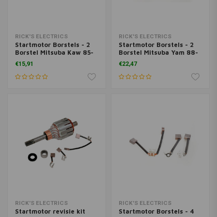
RICK'S ELECTRICS
RICK'S ELECTRICS
Startmotor Borstels - 2
Startmotor Borstels - 2
Borstel Mitsuba Kaw 85-
Borstel Mitsuba Yam 88-
86 ZL900 03-08 ZR1000
90 FZR400 82-83 XS400K
€15,91
€22,47
Z1000 06-07 ZR750 Z750S
XJ400 1983 XS400RK
2016 ZR800 Z800 90-93
XJ400
ZX600D ZX6 93-02
ZX600E ZX6 95-97
ZX600F ZX6R 87-90
ZX750 750R 89-90 ZX750
Z
RICK'S ELECTRICS
RICK'S ELECTRICS
Startmotor revisie kit
Startmotor Borstels - 4