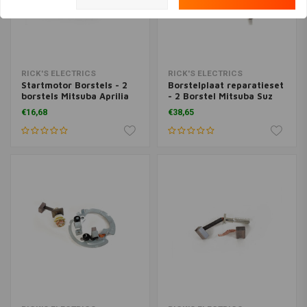
RICK'S ELECTRICS
RICK'S ELECTRICS
Startmotor Borstels - 2
Borstelplaat reparatieset
borstels Mitsuba Aprilia
- 2 Borstel Mitsuba Suz
07-08 SXV 450 2009 SXV
11-18 GSXR600 11-18
€16,68
€38,65
450 Street Legal Model
GSXR750 15-18 GSXS750
07-09 SXV 550 2009 SXV
550 Street Legal Model