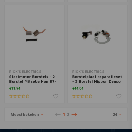
09 ZX1000 ZX10R 06-11
ZX1400 ZX14 12-16
ZX1400 ZX14R Suz 01-05
GSXR600 96
RICK'S ELECTRICS
RICK'S ELECTRICS
Startmotor Borstels - 2
Borstelplaat reparatieset
Borstel Mitsuba Hon 87-
- 2 Borstel Nippon Denso
90 CBR600 Kaw 85-90
Kaw 85-86 ZL900 84-86
€11,94
€44,04
EN450 454 LTD 90-96
ZX900 900R Yam 80-84
EN500 96-07 EN500C LTD
XJ650K 82-84 XJ650LK
87-09 EX500 Suz 84-85
Turbo 1985 XJ700N 1986
GS700E 84-85 GS700ES
XJ700S 85-86 XJ700X -X
82-83 XJ750K 1983
XJ750MK M
Meest bekeken
1
2
24