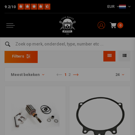
EUR
9.2/10
0
Startmotor revisie
Home
The Workshop
Electra & Ontsteking
Startmotoren
Startmotor revisie
Filters
Meest bekeken
1
2
24