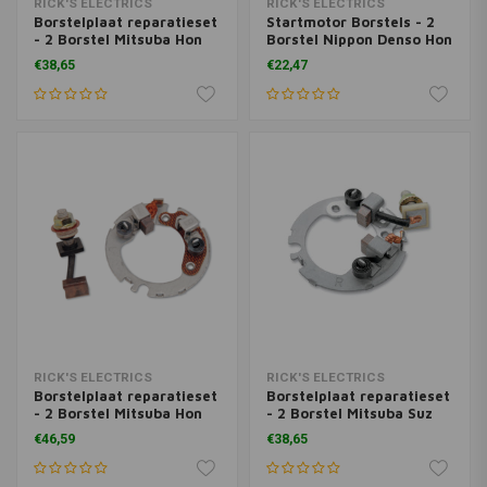
RICK'S ELECTRICS
RICK'S ELECTRICS
Borstelplaat reparatieset
Startmotor Borstels - 2
- 2 Borstel Mitsuba Hon
Borstel Nippon Denso Hon
87-90 CBR600 Kaw 82-02
87-90 CBR600 Kaw 85-86
€38,65
€22,47
KZ1000P Politie Suz 84-
ZL900 03-08 ZR1000
85 GS700E 84-85
Z1000 06-07 ZR750 Z750S
GS700ES Yam 89-96
2016 ZR800 Z800 90-93
FZR600 97-00 FZR600R
ZX600D ZX6 93-02
97-07 YZF600R
ZX600E ZX6 95-97
ZX600F ZX6R 87-90 ZX75
RICK'S ELECTRICS
RICK'S ELECTRICS
Borstelplaat reparatieset
Borstelplaat reparatieset
- 2 Borstel Mitsuba Hon
- 2 Borstel Mitsuba Suz
99-06 CBR600F4i 03-06
06-07 GSXR600 06-07
€46,59
€38,65
CBR600RR 02-03
GSXR750
CBR954RR 954cc Kaw 08-
13 ZG1400 Concours 04-