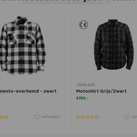
View more
View more
S
JOHN DOE
mento-overhemd - zwart
Motoshirt Grijs/Zwart
€269,-
Verlanglijst
Ver