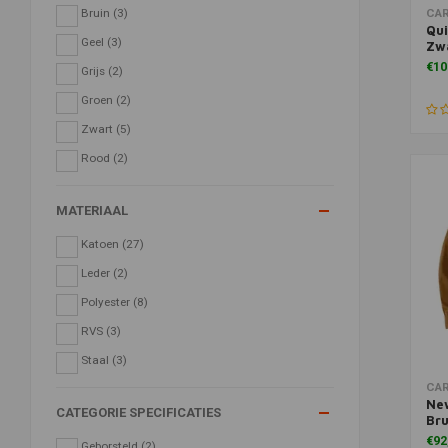
Toe
Bruin
(3)
CA
Qui
Geel
(3)
Zw
€10
Grijs
(2)
Groen
(2)
Zwart
(5)
Rood
(2)
MATERIAAL
Katoen
(27)
Leder
(2)
Polyester
(8)
RVS
(3)
Staal
(3)
Toe
CA
New
CATEGORIE SPECIFICATIES
Bru
€92
Geborsteld
(2)