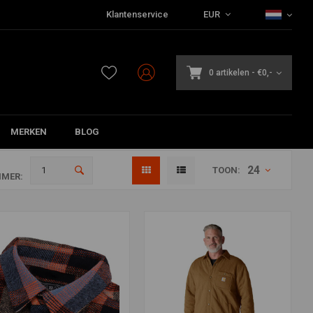
Klantenservice
EUR
0 artikelen
-
€0,-
MERKEN
BLOG
24
TOON:
MER: