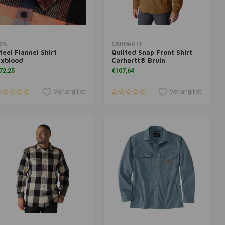
oevoegen aan winkelwagen
Toevoegen aan winkelwagen
3½
CARHARTT
teel Flannel Shirt
Quilted Snap Front Shirt
xblood
Carhartt® Bruin
72,25
€107,64
Verlanglijst
Verlanglijst