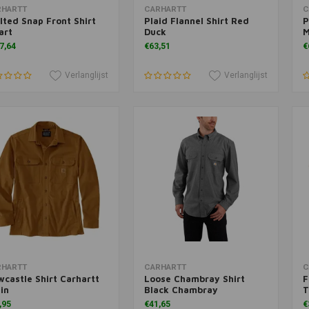
voegen aan winkelwagen
Meer informatie
T
RHARTT
CARHARTT
C
lted Snap Front Shirt
Plaid Flannel Shirt Red
P
art
Duck
M
7,64
€63,51
€
Verlanglijst
Verlanglijst
voegen aan winkelwagen
Toevoegen aan winkelwagen
T
RHARTT
CARHARTT
C
castle Shirt Carhartt
Loose Chambray Shirt
F
in
Black Chambray
T
,95
€41,65
€