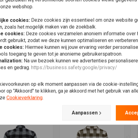
 onze webshop.
ijke cookies:
Deze cookies zijn essentieel om onze website go
n, zoals het mogelijk maken van de zoekbalk.
he cookies:
Deze cookies verzamelen anoniem informatie over
rdt gebruikt, zodat we deze kunnen optimaliseren en verbeteren
e cookies:
Hiermee kunnen wij jouw ervaring verder personalis
ols toegang te geven tot je anonieme gebruikerspatroon.
alization:
Na uw bezoek kunnen we advertenties personalisere
ses en gedrag.
https://business.safety.google/privacy/
voegen aan winkelwagen
Meer informatie
T
KIES
DICKIES
D
art werkhemd met
Sacramento Shirt
S
kievoorkeuren op elk moment aanpassen via de cookie-instellin
rte mouwen
Zinfandel
€
r op "Akkoord" te klikken, ga je akkoord met het gebruik van al
,95
€40,68
nze
Cookieverklaring
.
Verlanglijst
Verlanglijst
Aanpassen
Acce