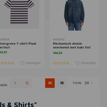
Meer informatie
Meer informatie
ICKIES
DICKIES
ivergrove T-shirt Plum
Mechanisch denim
erfect
overhemd met kaki tint
blauw
24,92
€66,50
Verlanglijst
Verlanglijst
24
TOON:
MER:
ls & Shirts”