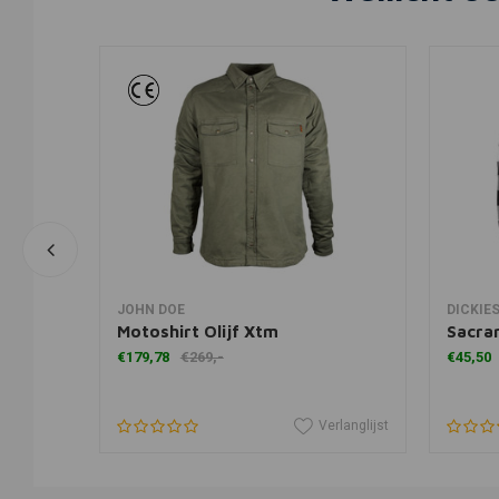
View more
JOHN DOE
DICKIE
tm
Motoshirt Olijf Xtm
Sacra
€179,78
€269,-
€45,50
erlanglijst
Verlanglijst