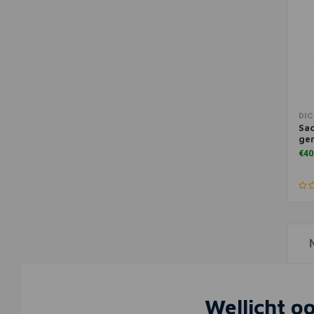
DIC
Sac
ge
€40
Wellicht oo