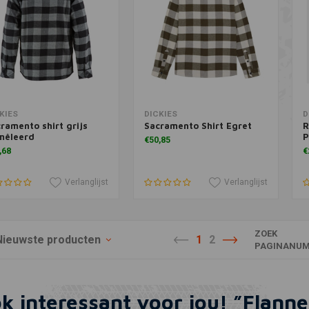
Meer informatie
Meer informatie
KIES
DICKIES
D
ramento shirt grijs
Sacramento Shirt Egret
R
mêleerd
P
€50,85
,68
€
Verlanglijst
Verlanglijst
ZOEK
Nieuwste producten
1
2
PAGINANUM
k interessant voor jou! ”Flanne