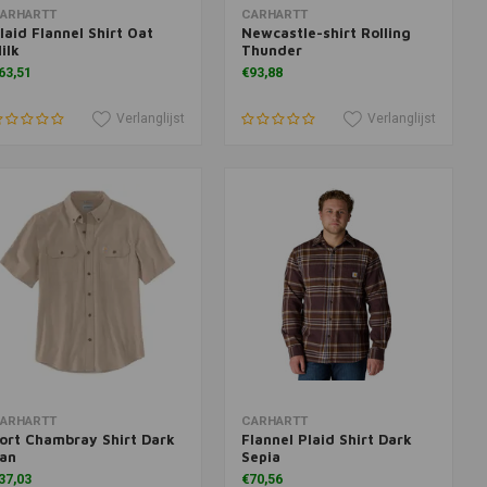
oevoegen aan winkelwagen
Toevoegen aan winkelwagen
ARHARTT
CARHARTT
laid Flannel Shirt Oat
Newcastle-shirt Rolling
ilk
Thunder
63,51
€93,88
Verlanglijst
Verlanglijst
oevoegen aan winkelwagen
Toevoegen aan winkelwagen
ARHARTT
CARHARTT
ort Chambray Shirt Dark
Flannel Plaid Shirt Dark
an
Sepia
37,03
€70,56