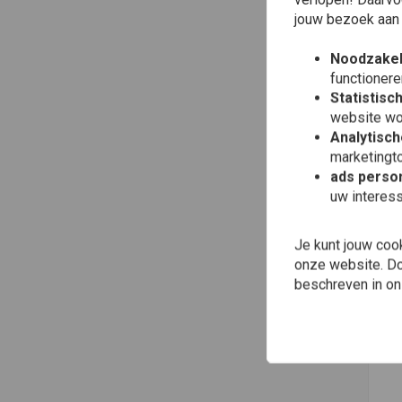
jouw bezoek aan
Noodzakel
functionere
Statistisc
website wo
Analytisch
marketingto
ads person
uw interes
Toe
DIC
Zw
Je kunt jouw coo
ko
onze website. Doo
€40
beschreven in o