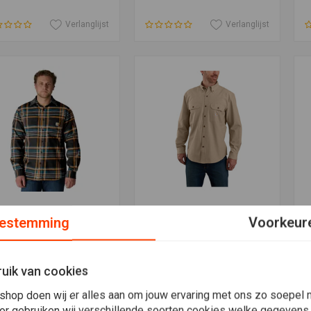
Verlanglijst
Verlanglijst
Meer informatie
Toevoegen aan winkelwagen
T
RHARTT
CARHARTT
D
estemming
Voorkeur
nnel Plaid Shirt Black
Chambray Shirt Dark Tan
K
Chambray
k
,56
€45,36
€
uik van cookies
Verlanglijst
Verlanglijst
shop doen wij er alles aan om jouw ervaring met ons zo soepel m
or gebruiken wij verschillende soorten cookies welke gegevens