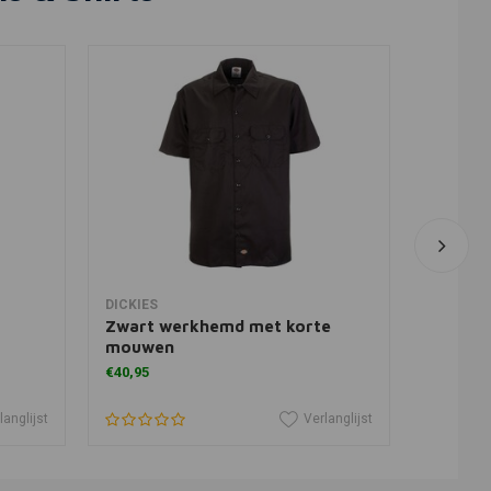
View more
DICKIES
DICKIES
Zwart werkhemd met korte
Khaki 
mouwen
mouwe
€40,95
€40,95
langlijst
Verlanglijst