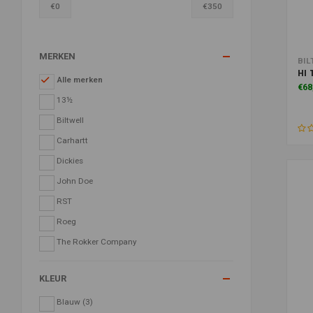
€
0
€
350
MERKEN
Toe
BIL
HI 
Alle merken
€68
13½
Biltwell
Carhartt
Dickies
John Doe
RST
Roeg
The Rokker Company
KLEUR
Blauw
(3)