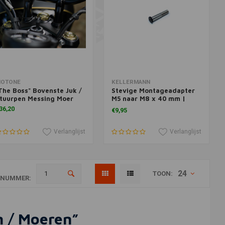
oevoegen aan winkelwagen
Toevoegen aan winkelwagen
OTONE
KELLERMANN
The Boss" Bovenste Juk /
Stevige Montageadapter
tuurpen Messing Moer
M5 naar M8 x 40 mm |
Zwart
36,20
€9,95
Verlanglijst
Verlanglijst
24
TOON:
ANUMMER:
n / Moeren”