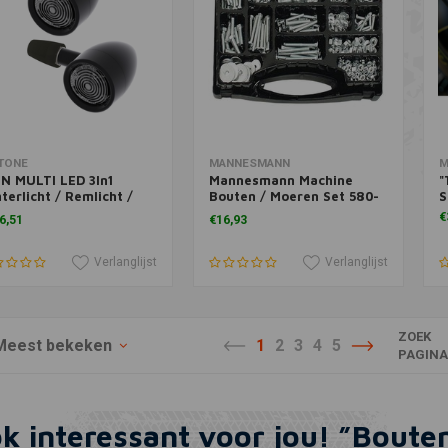
voegen aan winkelwagen
Toevoegen aan winkelwagen
T
TONE
MANNESMANN
M
N MULTI LED 3In1
Mannesmann Machine
"
terlicht / Remlicht /
Bouten / Moeren Set 580-
S
htingaanwijzer
delig
€
6,51
€16,93
htingaanwijzers
Verlanglijst
Verlanglijst
ZOEK
Meest bekeken
1
2
3
4
5
PAGIN
ok interessant voor jou! ”Boute