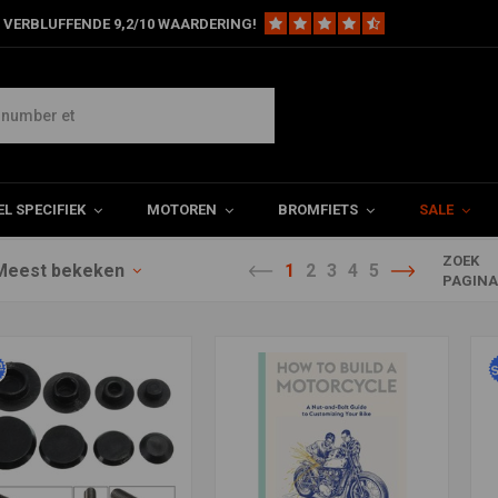
 VERBLUFFENDE 9,2/10 WAARDERING!
L SPECIFIEK
MOTOREN
BROMFIETS
SALE
ZOEK
Meest bekeken
1
2
3
4
5
PAGIN