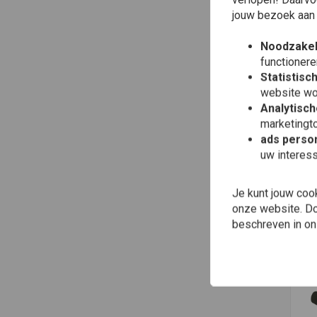
jouw bezoek aan
Noodzakel
functionere
Statistisc
website wo
Analytisch
marketingto
ads person
uw interes
0,
op
Je kunt jouw coo
€9,
onze website. Doo
beschreven in o