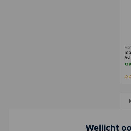
Toe
MO
ICO
Ach
Ric
€18
Ric
Wellicht o