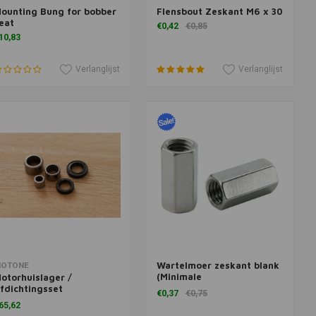
ounting Bung for bobber
Flensbout Zeskant M6 x 30
Meer informatie
Toevoegen aan winkelwagen
eat
€0,42
€0,85
10,83
Verlanglijst
Verlanglijst
Wartelmoer zeskant blank
oevoegen aan winkelwagen
Toevoegen aan winkelwagen
OTONE
(Minimale
otorhuislager /
bestelhoeveelheid = 10)
fdichtingsset
€0,37
€0,75
oppelingszijde LC
65,62