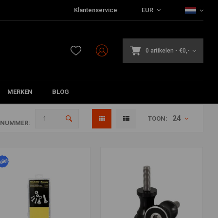
Klantenservice
EUR
0 artikelen
-
€0,-
MERKEN
BLOG
24
TOON:
ANUMMER: