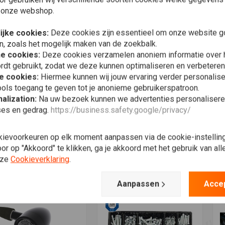
 onze webshop.
ijke cookies:
Deze cookies zijn essentieel om onze website go
n, zoals het mogelijk maken van de zoekbalk.
he cookies:
Deze cookies verzamelen anoniem informatie over
rdt gebruikt, zodat we deze kunnen optimaliseren en verbeteren
e cookies:
Hiermee kunnen wij jouw ervaring verder personalis
ols toegang te geven tot je anonieme gebruikerspatroon.
alization:
Na uw bezoek kunnen we advertenties personalisere
ses en gedrag.
https://business.safety.google/privacy/
8 mm borgdraad in
Draadeinden (Selecteer
Meer informatie
Toevoegen aan winkelwagen
M
bergdoosje
Diameter)
Z
O
kievoorkeuren op elk moment aanpassen via de cookie-instellin
68
€2,22
€4,45
€
r op "Akkoord" te klikken, ga je akkoord met het gebruik van al
nze
Cookieverklaring
.
Verlanglijst
Verlanglijst
Aanpassen
Acce