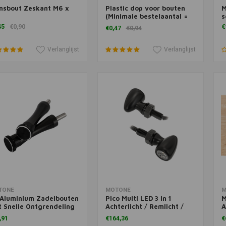
nsbout Zeskant M6 x
Plastic dop voor bouten
M
voegen aan winkelwagen
Toevoegen aan winkelwagen
(Minimale bestelaantal =
s
10)
45
€0,90
€
€0,47
€0,94
Verlanglijst
Verlanglijst
voegen aan winkelwagen
Toevoegen aan winkelwagen
T
TONE
MOTONE
M
 Aluminium Zadelbouten
Pico Multi LED 3 in 1
M
 Snelle Ontgrendeling
Achterlicht / Remlicht /
A
wart
Knipperlicht
K
,91
€164,36
€
Richtingaanwijzers | Paar