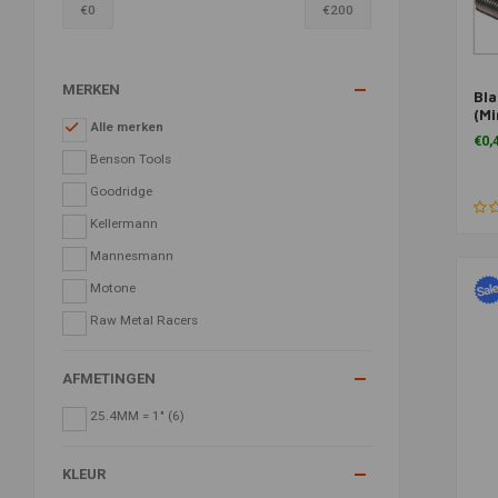
€
0
€
200
MERKEN
Bla
Toe
(Mi
Alle merken
10)
€0,
Benson Tools
Goodridge
Kellermann
Mannesmann
Motone
Raw Metal Racers
AFMETINGEN
25.4MM = 1"
(6)
KLEUR