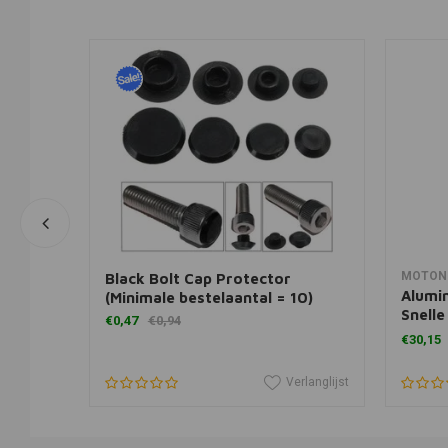
View more
MOTON
Black Bolt Cap Protector
Alumi
(Minimale bestelaantal = 10)
Snelle
€0,47
€0,94
Zwart
€30,15
erlanglijst
Verlanglijst