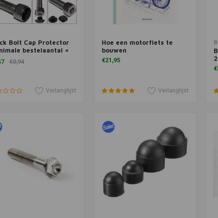
ck Bolt Cap Protector
Hoe een motorfiets te
voegen aan winkelwagen
Meer informatie
T
B
nimale bestelaantal =
bouwen
B
2
€21,95
47
€0,94
€
Verlanglijst
Verlanglijst