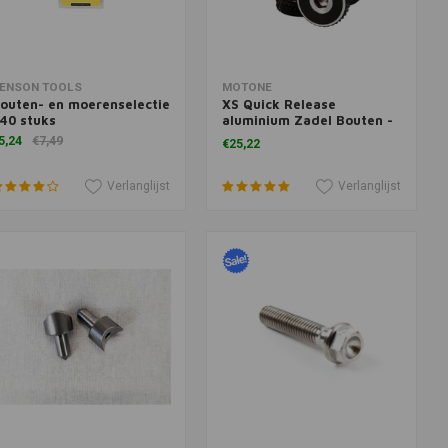
oevoegen aan winkelwagen
Toevoegen aan winkelwagen
ENSON TOOLS
MOTONE
outen- en moerenselectie
XS Quick Release
40 stuks
aluminium Zadel Bouten -
zwart
5,24
€7,49
€25,22
Verlanglijst
Verlanglijst