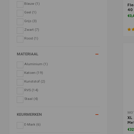
Blauw
(1)
Fle
Toe
40
Geel
(1)
€0,
Grijs
(3)
Zwart
(7)
Rood
(1)
MATERIAAL
Aluminium
(1)
Katoen
(19)
Kunststof
(2)
RVS
(14)
Staal
(4)
Toe
MO
KEURMERKEN
XL
Met
E-Mark
(6)
| Z
€32