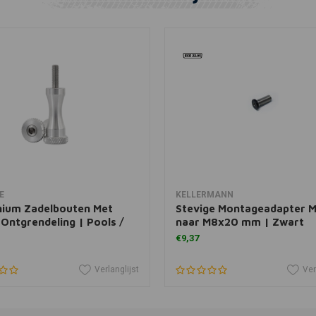
View more
In winkelwagen
E
KELLERMANN
nium Zadelbouten Met
Stevige Montageadapter 
 Ontgrendeling | Pools /
naar M8x20 mm | Zwart
€9,37
Verlanglijst
Ver