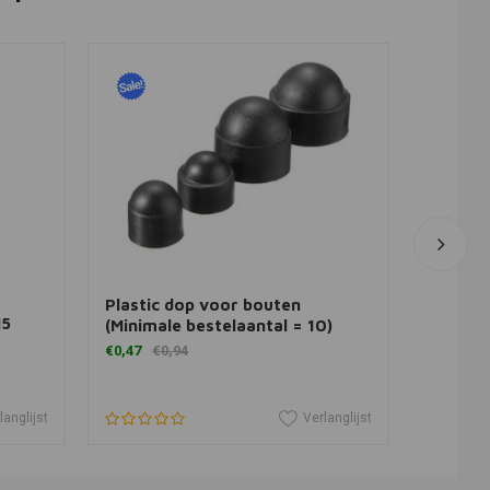
View more
Plastic dop voor bouten
Afdekk
M5
(Minimale bestelaantal = 10)
€3,51
€0,47
€0,94
langlijst
Verlanglijst