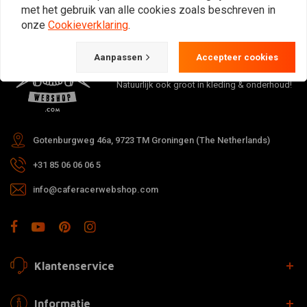
met het gebruik van alle cookies zoals beschreven in
onze
Cookieverklaring
.
De Plek voor de Cafe Racers, Flat Tracker,
Aanpassen
Accepteer cookies
Brat en overige Motorfiets Hobbyisten.
Natuurlijk ook groot in kleding & onderhoud!
Gotenburgweg 46a, 9723 TM Groningen (The Netherlands)
+31 85 06 06 06 5
info@caferacerwebshop.com
Klantenservice
Informatie