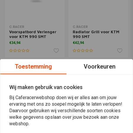
C.RACER
C.RACER
Voorspatbord Verlenger
Radiator Grill voor KTM
voor KTM 990 SMT
990 SMT
€34,94
€42,94
Toestemming
Voorkeuren
Wij maken gebruik van cookies
Bij Caferacerwebshop doen wij er alles aan om jouw
ervaring met ons zo soepel mogelijk te laten verlopen!
Daarvoor gebruiken wij verschillende soorten cookies
welke gegevens opslaan over jouw bezoek aan onze
webshop.
C.RACER