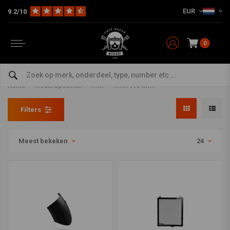
EUR
9.2/10
0
KTM 990 SMT Onderdelen en
accessoires
Home
Model Specifiek
KTM
KTM 990 SMT
Filters
Meest bekeken
24