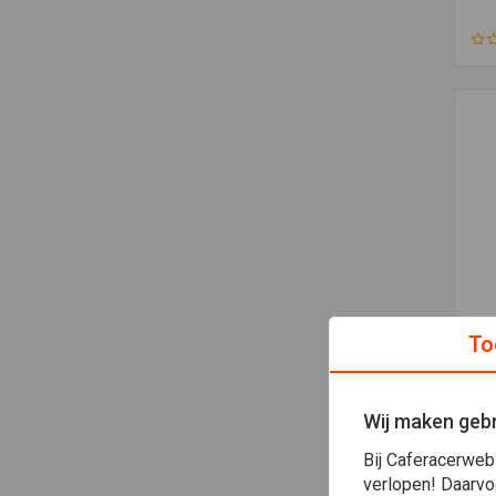
To
SH
777
(5
€14
Wij maken gebr
Bij Caferacerweb
verlopen! Daarvo