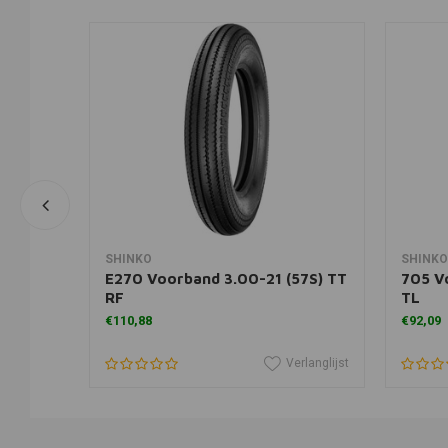
In winkelwagen
SHINKO
SHINKO
helin
E270 Voorband 3.00-21 (57S) TT
705 V
RF
TL
€110,88
€92,09
erlanglijst
Verlanglijst