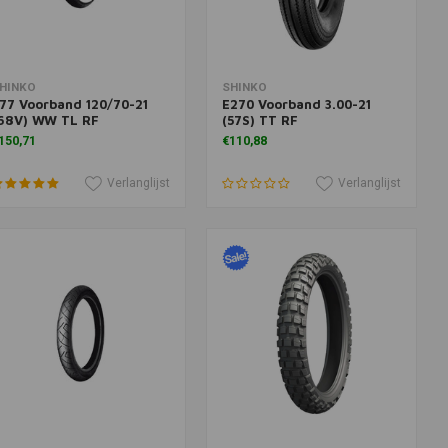
oevoegen aan winkelwagen
Toevoegen aan winkelwagen
HINKO
SHINKO
77 Voorband 120/70-21
E270 Voorband 3.00-21
68V) WW TL RF
(57S) TT RF
150,71
€110,88
Verlanglijst
Verlanglijst