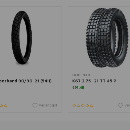
In winkelwagen
In winkelwagen
HEIDENAU
oorband 90/90-21 (54H)
K67 2.75 -21 TT 45 P
€91,48
Verlanglijst
Ver