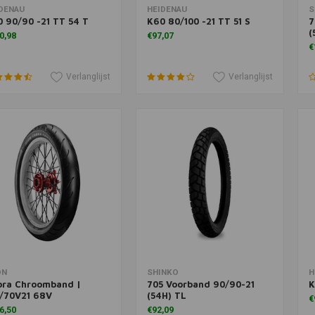
voegen aan winkelwagen
Meer informatie
DENAU
HEIDENAU
S
 90/90 -21 TT 54 T
K60 80/100 -21 TT 51 S
7
(
0,98
€97,07
€
Verlanglijst
Verlanglijst
Meer informatie
Toevoegen aan winkelwagen
T
ON
SHINKO
H
bra Chroomband |
705 Voorband 90/90-21
K
0/70V21 68V
(54H) TL
€
6,50
€92,09