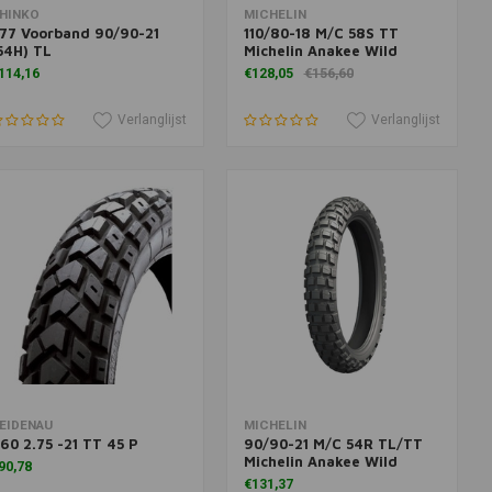
Meer informatie
Toevoegen aan winkelwagen
HINKO
MICHELIN
77 Voorband 90/90-21
110/80-18 M/C 58S TT
54H) TL
Michelin Anakee Wild
114,16
€128,05
€156,60
Verlanglijst
Verlanglijst
oevoegen aan winkelwagen
Toevoegen aan winkelwagen
EIDENAU
MICHELIN
60 2.75 -21 TT 45 P
90/90-21 M/C 54R TL/TT
Michelin Anakee Wild
90,78
€131,37