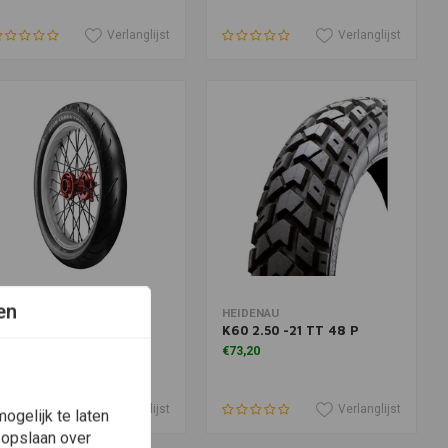
Verlanglijst
Verlanglijst
en
Meer informatie
Toevoegen aan winkelwagen
VON
HEIDENAU
obra Chroomband |
K60 2.50 -21 TT 48 P
30/60B21 63V
€73,20
253,19
Verlanglijst
Verlanglijst
ogelijk te laten
 opslaan over