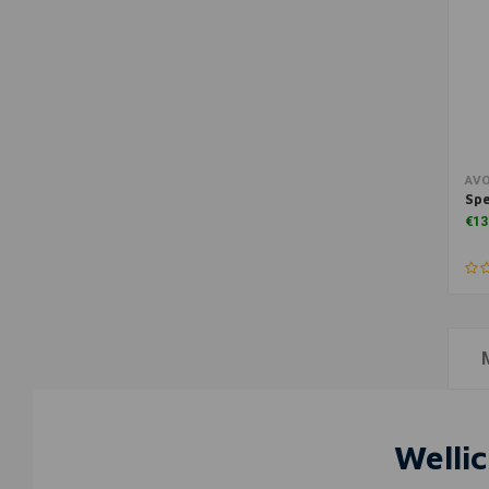
AV
Sp
€13
Wellic