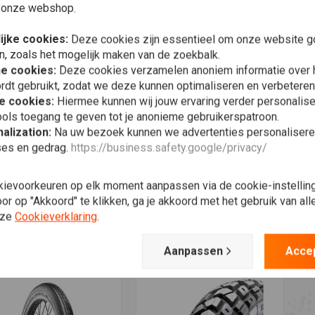
 onze webshop.
ijke cookies:
Deze cookies zijn essentieel om onze website go
n, zoals het mogelijk maken van de zoekbalk.
he cookies:
Deze cookies verzamelen anoniem informatie over
rdt gebruikt, zodat we deze kunnen optimaliseren en verbeteren
e cookies:
Hiermee kunnen wij jouw ervaring verder personalis
ols toegang te geven tot je anonieme gebruikerspatroon.
alization:
Na uw bezoek kunnen we advertenties personalisere
ses en gedrag.
https://business.safety.google/privacy/
Meer informatie
Meer informatie
T
ELLI
SHINKO
S
6 Route - 80/90 -21
777 Voorband 80/90-21
7
kievoorkeuren op elk moment aanpassen via de cookie-instellin
 48 H
(54H) TL RF
€
r op "Akkoord" te klikken, ga je akkoord met het gebruik van al
3,75
€96,34
nze
Cookieverklaring
.
Verlanglijst
Verlanglijst
Aanpassen
Acce