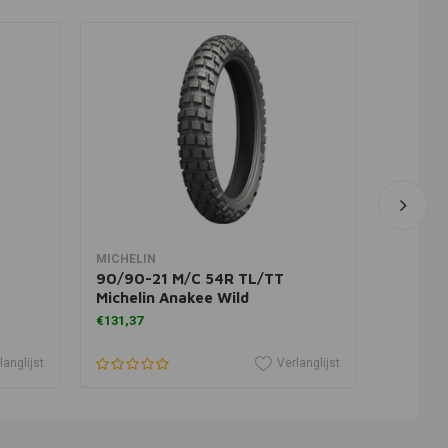
In winkelwagen
MICHELIN
SHINKO
90/90-21 M/C 54R TL/TT
777 Vo
Michelin Anakee Wild
WW TL
€131,37
€150,71
langlijst
Verlanglijst