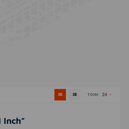
24
TOON:
1 Inch”