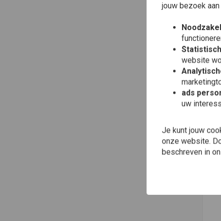
jouw bezoek aan
Noodzakel
functionere
Statistisc
website wo
Analytisch
marketingto
ads person
uw interes
PIR
MT6
Je kunt jouw coo
TT
onze website. Doo
€14
beschreven in o