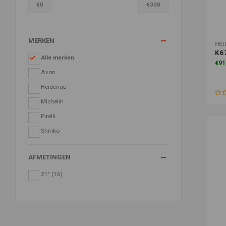
€
0
€
300
MERKEN
Toe
HEI
K67
Alle merken
€91
Avon
Heidenau
Michelin
Pirelli
Shinko
AFMETINGEN
21"
(16)