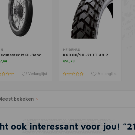
Meer informatie
Meer informatie
ON
HEIDENAU
eedmaster MKII-Band
K60 80/90 -21 TT 48 P
7,44
€90,73
Verlanglijst
Verlanglijst
Meest bekeken
ht ook interessant voor jou! ”2