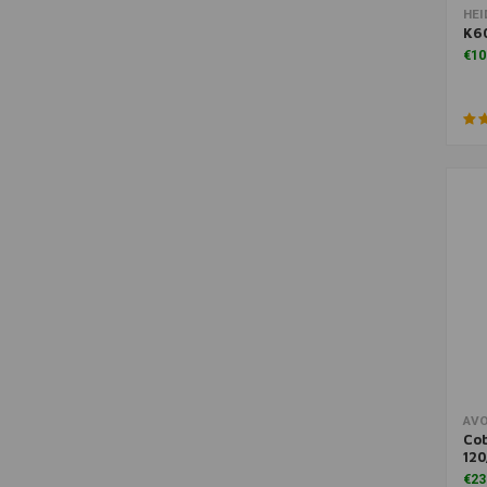
Toe
HEI
K60
€10
AV
Co
12
€23