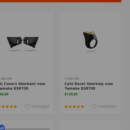
oevoegen aan winkelwagen
Toevoegen aan winkelwagen
.RACER
C.RACER
ij Covers Voorkant voor
Cafe Racer Voorkuip voor
amaha XSR700
Yamaha XSR700
94,95
€139,95
Verlanglijst
Verlanglijst