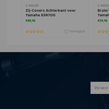
In winkelwagen
C.RACER
C.RACE
Zij-Covers Achterkant voor
Bruin
Yamaha XSR700
Yamah
€89,94
€59,94
erlanglijst
Verlanglijst