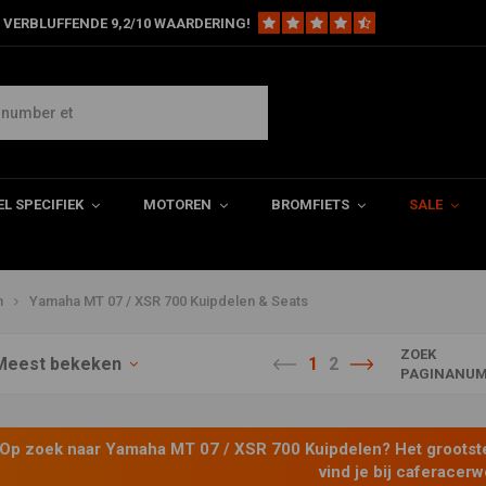
 VERBLUFFENDE 9,2/10 WAARDERING!
en
erk en zitjes voor je voor je
L SPECIFIEK
MOTOREN
BROMFIETS
SALE
n
Yamaha MT 07 / XSR 700 Kuipdelen & Seats
ZOEK
Meest bekeken
1
2
PAGINANUM
Op zoek naar Yamaha MT 07 / XSR 700 Kuipdelen? Het grootst
vind je bij caferace