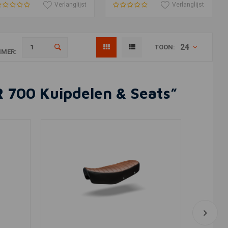
Verlanglijst
Verlanglijst
24
TOON:
MER:
R 700 Kuipdelen & Seats”