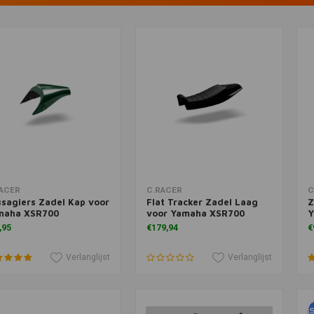
voegen aan winkelwagen
Toevoegen aan winkelwagen
T
ACER
C.RACER
C
sagiers Zadel Kap voor
Flat Tracker Zadel Laag
Z
maha XSR700
voor Yamaha XSR700
Y
,95
€179,94
€
Verlanglijst
Verlanglijst