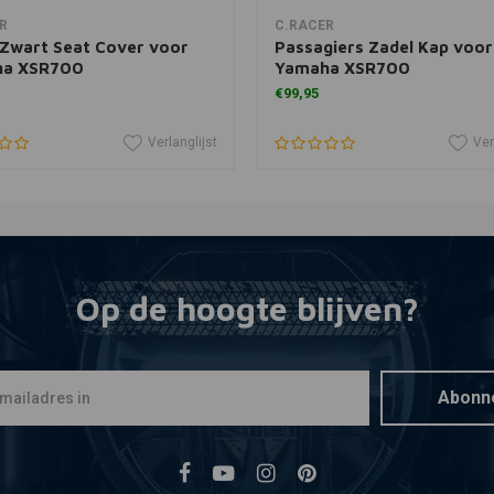
In winkelwagen
In winkelwagen
R
C.RACER
/Zwart Seat Cover voor
Passagiers Zadel Kap voor
a XSR700
Yamaha XSR700
€99,95
Verlanglijst
Ver
Op de hoogte blijven?
Abonn