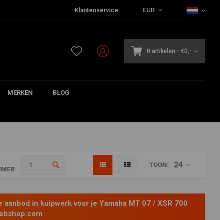
Klantenservice
EUR
0 artikelen
-
€0,-
MERKEN
BLOG
24
TOON:
MER:
e aanbod in kuipwerk voor je Yamaha MT 07 / XSR 700
rwebshop.com