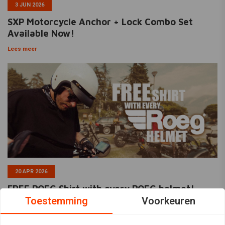
3 JUN 2026
SXP Motorcycle Anchor + Lock Combo Set
Available Now!
Lees meer
20 APR 2026
FREE ROEG Shirt with every ROEG helmet!
Toestemming
Voorkeuren
Lees meer