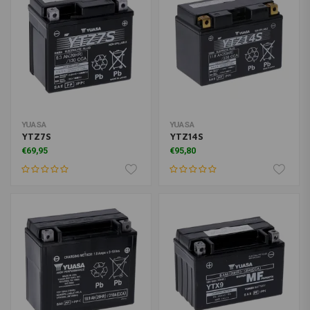
YUASA
YUASA
YTZ7S
YTZ14S
€69,95
€95,80