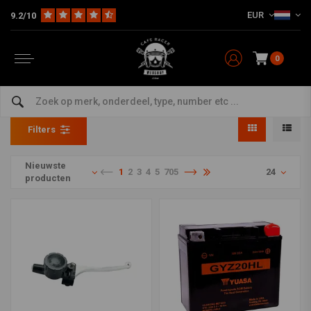
EUR
9.2/10
0
Collectie
Home
Collectie
Filters
Nieuwste
1
2
3
4
5
705
24
producten