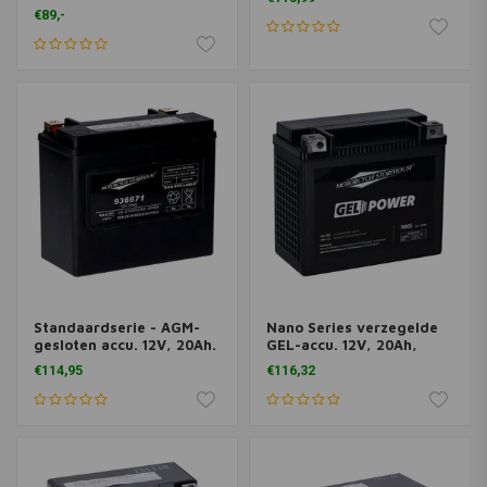
€89,-
Standaardserie - AGM-
Nano Series verzegelde
gesloten accu. 12V, 20Ah.
GEL-accu. 12V, 20Ah,
320 CCA
360CCA
€114,95
€116,32