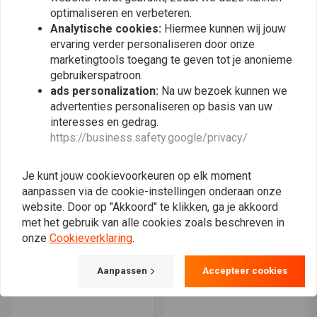
optimaliseren en verbeteren.
Analytische cookies:
Hiermee kunnen wij jouw
ervaring verder personaliseren door onze
marketingtools toegang te geven tot je anonieme
gebruikerspatroon.
ads personalization:
Na uw bezoek kunnen we
YUASA
YUASA
advertenties personaliseren op basis van uw
YT9B-WC
YTX12-WC
interesses en gedrag.
€85,-
€62,50
https://business.safety.google/privacy/
Je kunt jouw cookievoorkeuren op elk moment
aanpassen via de cookie-instellingen onderaan onze
website. Door op "Akkoord" te klikken, ga je akkoord
met het gebruik van alle cookies zoals beschreven in
onze
Cookieverklaring
.
Aanpassen
Accepteer cookies