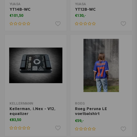
YUASA
YUASA
YT14B-WC
YT12B-WC
€101,50
€130,-
KELLERMANN
ROEG
Kellerman, i.Nex - V12,
Roeg Peruna LE
equalizer
voetbalshirt
blauw/oranje
€83,50
€59,-