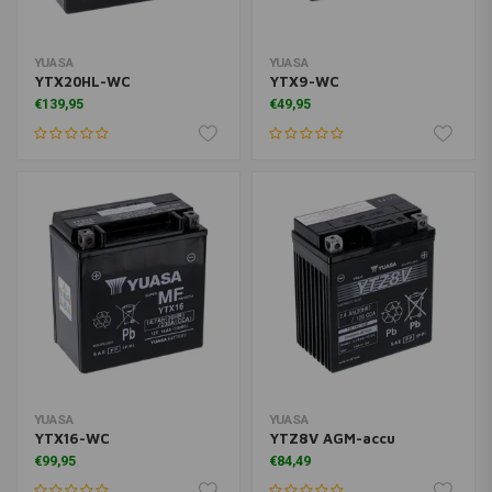
YUASA
YUASA
YTX20HL-WC
YTX9-WC
€139,95
€49,95
YUASA
YUASA
YTX16-WC
YTZ8V AGM-accu
€99,95
€84,49