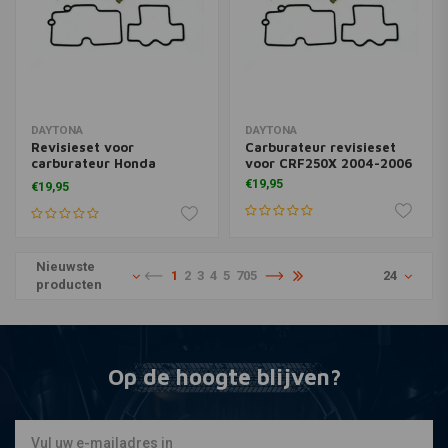
DAYTONA
DAYTONA
Revisieset voor
Carburateur revisieset
carburateur Honda
voor CRF250X 2004-2006
CR250R 2004-2007
€19,95
€19,95
Nieuwste
1
2
3
4
5
705
24
producten
Op de hoogte blijven?