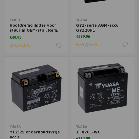
EMGO
YUASA
Hoofdremcilinder voor
GYZ-serie AGM-accu
stuur in OEM-stijl. Rem.
GYZ20HL
15,8 mm
€239,96
€49,95
YUASA
YUASA
YTZ12S onderhoudsvrije
YTX20L-WC
accu
€113,99