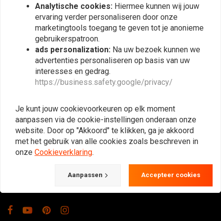
Analytische cookies:
Hiermee kunnen wij jouw
ervaring verder personaliseren door onze
marketingtools toegang te geven tot je anonieme
gebruikerspatroon.
ads personalization:
Na uw bezoek kunnen we
advertenties personaliseren op basis van uw
interesses en gedrag.
https://business.safety.google/privacy/
De Plek voor de Cafe Racers, Flat Tracker,
Brat en overige Motorfiets Hobbyisten.
Je kunt jouw cookievoorkeuren op elk moment
Natuurlijk ook groot in kleding & onderhoud!
aanpassen via de cookie-instellingen onderaan onze
website. Door op "Akkoord" te klikken, ga je akkoord
met het gebruik van alle cookies zoals beschreven in
Gotenburgweg 46a, 9723 TM Groningen (The Netherlands)
onze
Cookieverklaring
.
+31 85 06 06 06 5
Aanpassen
Accepteer cookies
info@caferacerwebshop.com