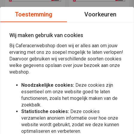
Toestemming
Voorkeuren
YSS
YSS
MZ456-290TRL-41 Shocks
MX456-290TRCL-41
NK 400 '18 >
Shocks NK 400 '18 >
Wij maken gebruik van cookies
€376,73
€470,91
€565,54
€706,93
Bij Caferacerwebshop doen wij er alles aan om jouw
ervaring met ons zo soepel mogelijk te laten verlopen!
Daarvoor gebruiken wij verschillende soorten cookies
Meest bekeken
24
welke gegevens opslaan over jouw bezoek aan onze
webshop.
Noodzakelijke cookies:
Deze cookies zijn
essentieel om onze website goed te laten
Op de hoogte blijven?
functioneren, zoals het mogelijk maken van de
zoekbalk.
Statistische cookies:
Deze cookies
verzamelen anoniem informatie over hoe onze
website wordt gebruikt, zodat we deze kunnen
optimaliseren en verbeteren.
Abonneer