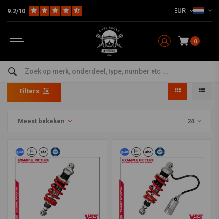
EUR
9.2/10
0
CFMoto
Home
Model Specifiek
YSS OEM Vering
CFMoto
Filters
Meest bekeken
24