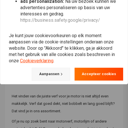
ads personalization:
Na uw bezoek kunnen we
MOTIP
MOTIP
advertenties personaliseren op basis van uw
SPB Primer Grijs 500ml
SPB Grondverf Vernis
400ml
interesses en gedrag.
€9,10
€10,29
https://business.safety.google/privacy/
Je kunt jouw cookievoorkeuren op elk moment
aanpassen via de cookie-instellingen onderaan onze
Meest bekeken
24
website. Door op "Akkoord" te klikken, ga je akkoord
met het gebruik van alle cookies zoals beschreven in
onze
Cookieverklaring
.
Verf & Materialen voor
Aanpassen
Accepteer cookies
motoren
Het vinden van de juiste verf voor je motor is niet altijd even
makkelijk. Verf dat goed dekt, niet bobbelt en lang goed blijft?
Dat vind je in ons assortiment.
Of je nu op zoek bent naar motorverf, motorlijm of andere