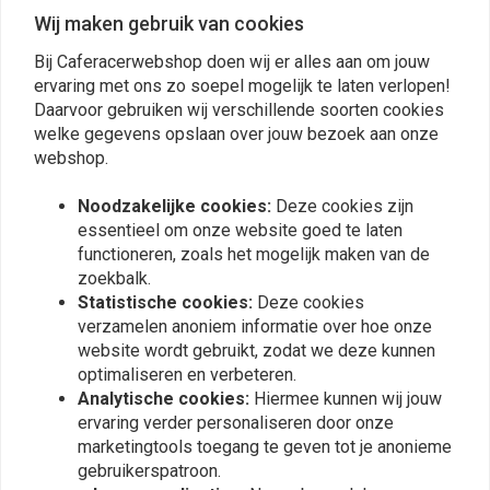
Wij maken gebruik van cookies
Bij Caferacerwebshop doen wij er alles aan om jouw
ervaring met ons zo soepel mogelijk te laten verlopen!
Daarvoor gebruiken wij verschillende soorten cookies
welke gegevens opslaan over jouw bezoek aan onze
MOTIP
MOTIP
Motip Primer 500ML
SPB Primer Kunststof
webshop.
400ml
€7,49
€17,75
Noodzakelijke cookies:
Deze cookies zijn
essentieel om onze website goed te laten
functioneren, zoals het mogelijk maken van de
zoekbalk.
Statistische cookies:
Deze cookies
verzamelen anoniem informatie over hoe onze
website wordt gebruikt, zodat we deze kunnen
optimaliseren en verbeteren.
Analytische cookies:
Hiermee kunnen wij jouw
ervaring verder personaliseren door onze
marketingtools toegang te geven tot je anonieme
gebruikerspatroon.