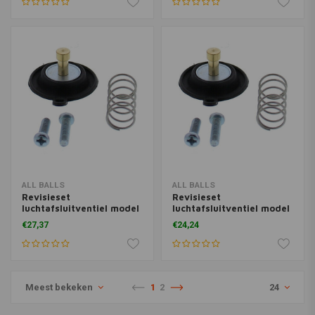
ALL BALLS
ALL BALLS
Revisieset
Revisieset
luchtafsluitventiel model
luchtafsluitventiel model
46-4034
46-4022
€27,37
€24,24
Meest bekeken
1
2
24