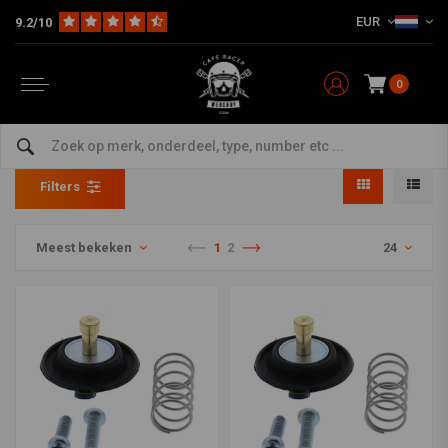
EUR
9.2/10
0
Revisieset luchtafsluitventiel
Home
The Workshop
Benzine Parts
Revisieset luchtafsluitventiel
Filters
Meest bekeken
1
2
24