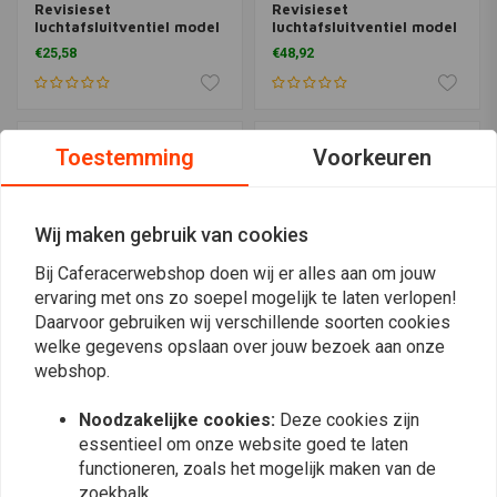
Revisieset
Revisieset
luchtafsluitventiel model
luchtafsluitventiel model
46-4024
46-4044
€25,58
€48,92
Toestemming
Voorkeuren
Wij maken gebruik van cookies
Bij Caferacerwebshop doen wij er alles aan om jouw
ervaring met ons zo soepel mogelijk te laten verlopen!
Daarvoor gebruiken wij verschillende soorten cookies
welke gegevens opslaan over jouw bezoek aan onze
webshop.
ALL BALLS
ALL BALLS
Revisieset
Revisieset
luchtafsluitventiel model
luchtafsluitventiel model
Noodzakelijke cookies:
Deze cookies zijn
46-4042
46-4041
€68,92
€27,07
essentieel om onze website goed te laten
functioneren, zoals het mogelijk maken van de
zoekbalk.