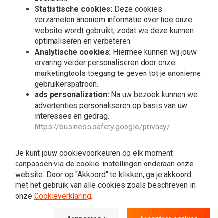
Statistische cookies:
Deze cookies
verzamelen anoniem informatie over hoe onze
website wordt gebruikt, zodat we deze kunnen
optimaliseren en verbeteren.
Analytische cookies:
Hiermee kunnen wij jouw
ervaring verder personaliseren door onze
marketingtools toegang te geven tot je anonieme
gebruikerspatroon.
ads personalization:
Na uw bezoek kunnen we
advertenties personaliseren op basis van uw
ALL BALLS
ALL BALLS
interesses en gedrag.
Revisieset
Revisieset
https://business.safety.google/privacy/
luchtafsluitventiel model
luchtafsluitventiel model
46-4039
46-4029
€53,90
€39,69
Je kunt jouw cookievoorkeuren op elk moment
aanpassen via de cookie-instellingen onderaan onze
website. Door op "Akkoord" te klikken, ga je akkoord
met het gebruik van alle cookies zoals beschreven in
onze
Cookieverklaring
.