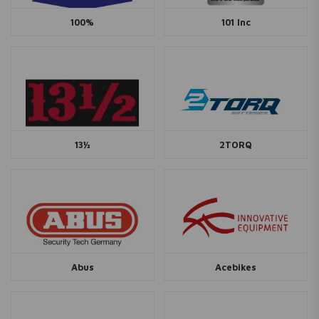
100%
101 Inc
13½
2TORQ
Abus
Acebikes