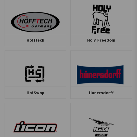
Hofftech
Holy Freedom
HotSwop
Hunersdorff