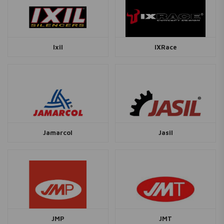
Ixil
IXRace
Jamarcol
Jasil
JMP
JMT