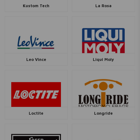
Kustom Tech
La Rosa
Leo Vince
Liqui Moly
Loctite
Longride