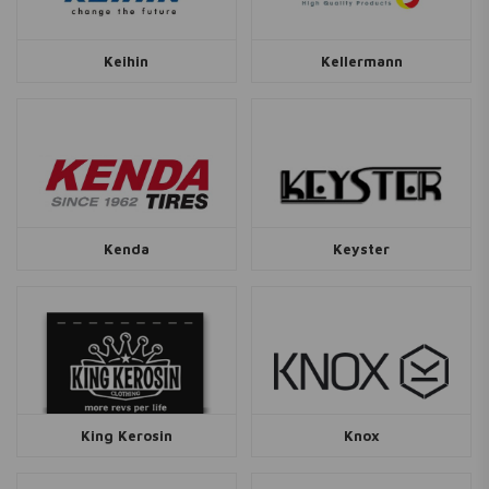
Keihin
Kellermann
Kenda
Keyster
King Kerosin
Knox