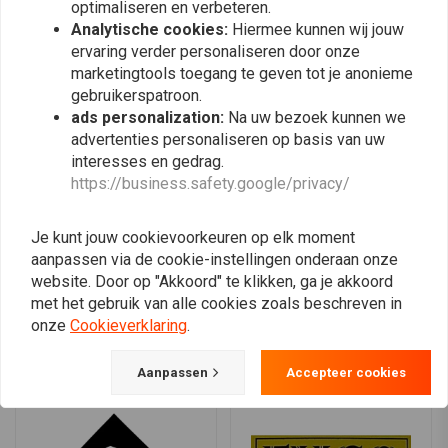
Easyriders
EBC
optimaliseren en verbeteren.
Analytische cookies:
Hiermee kunnen wij jouw
ervaring verder personaliseren door onze
marketingtools toegang te geven tot je anonieme
gebruikerspatroon.
ads personalization:
Na uw bezoek kunnen we
advertenties personaliseren op basis van uw
interesses en gedrag.
EBR
Effe
https://business.safety.google/privacy/
Je kunt jouw cookievoorkeuren op elk moment
aanpassen via de cookie-instellingen onderaan onze
website. Door op "Akkoord" te klikken, ga je akkoord
met het gebruik van alle cookies zoals beschreven in
onze
Cookieverklaring
.
Ekowax
Elvedes
Aanpassen
Accepteer cookies