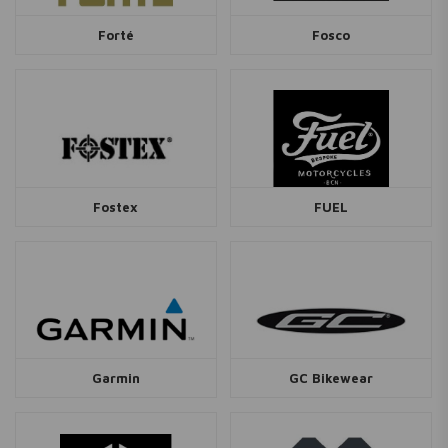
Forté
Fosco
Fostex
FUEL
Garmin
GC Bikewear