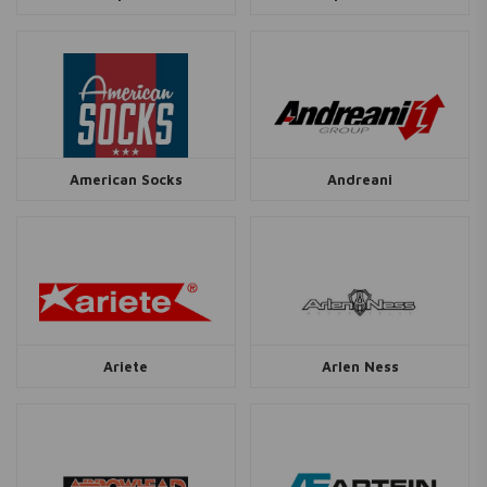
American Socks
Andreani
Ariete
Arlen Ness