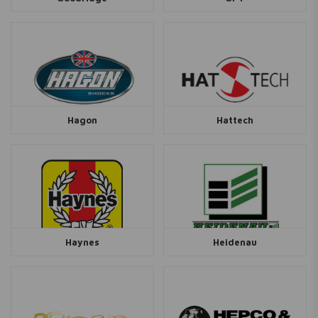
Hagon
Hattech
Haynes
Heidenau