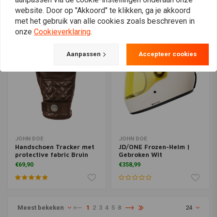
website. Door op "Akkoord" te klikken, ga je akkoord
met het gebruik van alle cookies zoals beschreven in
onze
Cookieverklaring
.
Aanpassen
Accepteer cookies
JOHN DOE
JOHN DOE
Handschoen Tracker met
JD/ONE Frozen-Helm |
protective fabric Bruin
Gebroken Wit
€69,90
€358,99
Meest bekeken
1
2
3
4
5
8
24