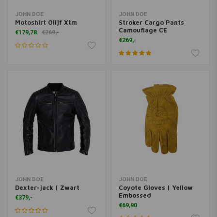
JOHN DOE
JOHN DOE
Motoshirt Olijf Xtm
Stroker Cargo Pants
Camouflage CE
€179,78
€269,-
€269,-
JOHN DOE
JOHN DOE
Dexter-jack | Zwart
Coyote Gloves | Yellow
Embossed
€379,-
€69,90