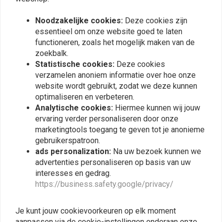
Noodzakelijke cookies:
Deze cookies zijn
JOHN DOE
JOHN DOE
essentieel om onze website goed te laten
Grinder Gloves | Yellow
Stroker Cargo Jeans
Zwart XTM
functioneren, zoals het mogelijk maken van de
€69,90
€269,-
zoekbalk.
Statistische cookies:
Deze cookies
verzamelen anoniem informatie over hoe onze
website wordt gebruikt, zodat we deze kunnen
optimaliseren en verbeteren.
Analytische cookies:
Hiermee kunnen wij jouw
ervaring verder personaliseren door onze
marketingtools toegang te geven tot je anonieme
gebruikerspatroon.
ads personalization:
Na uw bezoek kunnen we
advertenties personaliseren op basis van uw
interesses en gedrag.
https://business.safety.google/privacy/
JOHN DOE
JOHN DOE
Maverick jas RAW blauw
Motorcycle Sneakers Neo
LE
Zwart/ Zwart | Ce-
Je kunt jouw cookievoorkeuren op elk moment
Goedgekeurd
€299,-
aanpassen via de cookie-instellingen onderaan onze
€199,-