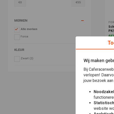
€
0
€
55
MERKEN
Toe
FO
Sch
Alle merken
PK5
€43
Forsa
To
KLEUR
Zwart
(2)
Wij maken gebr
Bij Caferacerweb
verlopen! Daarvo
jouw bezoek aan
Noodzakel
functionere
Statistisc
website wo