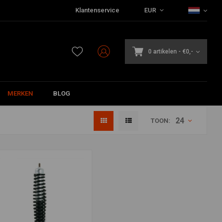
Klantenservice
EUR
0 artikelen
-
€0,-
MERKEN
BLOG
24
TOON: