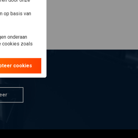
eren door onze
n op basis van
gen onderaan
le cookies zoals
pteer cookies
eer