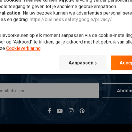
e cookies:
Hiermee kunnen wij jouw ervaring verder personalis
ols toegang te geven tot je anonieme gebruikerspatroon.
alization:
Na uw bezoek kunnen we advertenties personalisere
ses en gedrag.
https://business.safety.google/privacy/
kievoorkeuren op elk moment aanpassen via de cookie-instellin
r op "Akkoord" te klikken, ga je akkoord met het gebruik van al
nze
Cookieverklaring
.
Aanpassen
Acce
Op de hoogte blijven?
Abonn