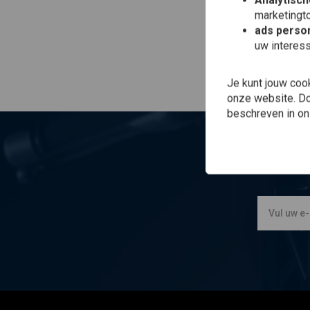
Analytisch
marketingto
ads person
uw interes
Je kunt jouw coo
onze website. Doo
beschreven in o