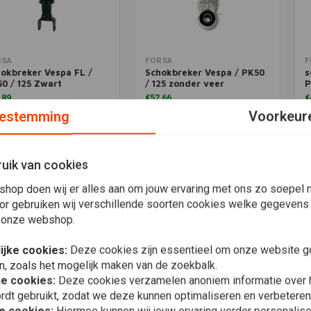
voegen aan winkelwagen
Toevoegen aan winkelwagen
T
RSA
FORSA
F
okbreker Vespa FL /
Schokbreker Vespa / PK50
s
0 / 125 Zwart
/ 125 zonder veer
P
,89
€52,66
€
estemming
Voorkeur
Verlanglijst
Verlanglijst
uik van cookies
Meest bekeken
shop doen wij er alles aan om jouw ervaring met ons zo soepel m
or gebruiken wij verschillende soorten cookies welke gegevens
 onze webshop.
ijke cookies:
Deze cookies zijn essentieel om onze website go
n, zoals het mogelijk maken van de zoekbalk.
he cookies:
Deze cookies verzamelen anoniem informatie over
rdt gebruikt, zodat we deze kunnen optimaliseren en verbeteren