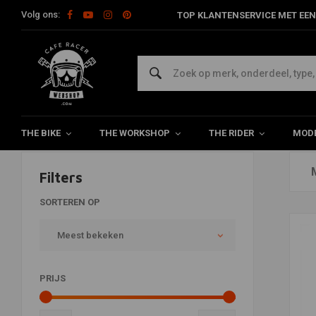
Volg ons:
TOP KLANTENSERVICE MET EEN
Forsa
Home
Merken
Forsa
THE BIKE
THE WORKSHOP
THE RIDER
MODE
Filters
SORTEREN OP
Meest bekeken
PRIJS