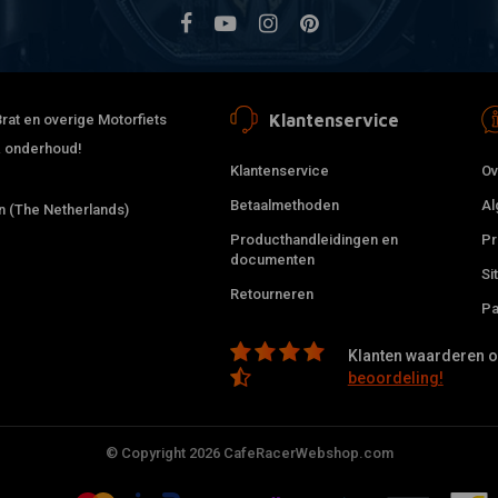
Klantenservice
rat en overige Motorfiets
 & onderhoud!
Klantenservice
Ov
Betaalmethoden
Al
 (The Netherlands)
Producthandleidingen en
Pr
documenten
Si
Retourneren
Pa
Klanten waarderen on
beoordeling!
© Copyright 2026 CafeRacerWebshop.com