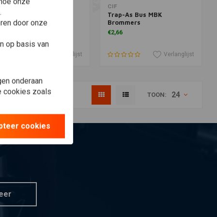
 hoe onze
oevoegen aan winkelwagen
Toevoegen aan winkelwagen
IF
CIF
.
oelkap-Onder Vespa
Trap-As Bus MBK
eren door onze
rommers Zwart
Brommers
12,34
€2,66
n op basis van
Verlanglijst
Verlanglijst
gen onderaan
le cookies zoals
24
TOON:
pteer cookies
eer