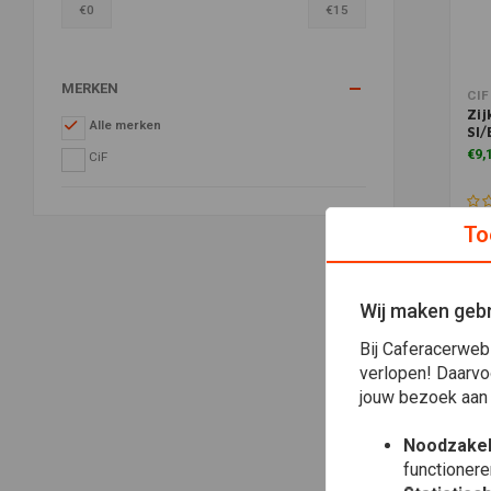
€
0
€
15
MERKEN
Toe
CIF
Zij
Alle merken
SI/
€9,
CiF
To
Wij maken gebr
Bij Caferacerweb
verlopen! Daarvo
jouw bezoek aan
Noodzakel
functionere