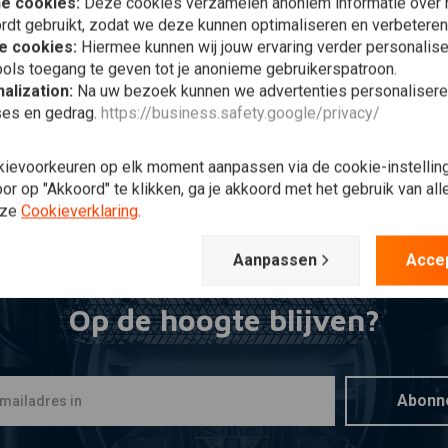
he cookies:
Deze cookies verzamelen anoniem informatie over
Meer informatie
Toevoegen aan winkelwagen
T
CIF
C
rdt gebruikt, zodat we deze kunnen optimaliseren en verbeteren
tstekings-rubber 40mm
Ontstekingsdoorvoer-
K
e cookies:
Hiermee kunnen wij jouw ervaring verder personalis
pa Ciao
Rubber Peugeot
B
101/102/103
ols toegang te geven tot je anonieme gebruikerspatroon.
30
€
€4,36
alization:
Na uw bezoek kunnen we advertenties personalisere
ses en gedrag.
https://business.safety.google/privacy/
Verlanglijst
Verlanglijst
kievoorkeuren op elk moment aanpassen via de cookie-instellin
r op "Akkoord" te klikken, ga je akkoord met het gebruik van al
Meest bekeken
nze
Cookieverklaring
.
Aanpassen
Acce
Op de hoogte blijven?
Abonn