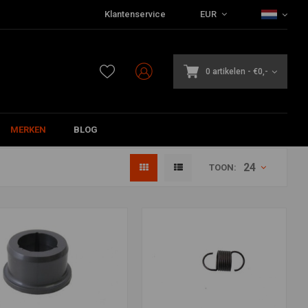
Klantenservice
EUR
0 artikelen
-
€0,-
MERKEN
BLOG
24
TOON: