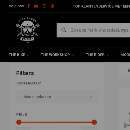
Volg ons:
TOP KLANTENSERVICE MET EEN
CiF
Home
Merken
CiF
THE BIKE
THE WORKSHOP
THE RIDER
MODE
Filters
SORTEREN OP
Meest bekeken
PRIJS