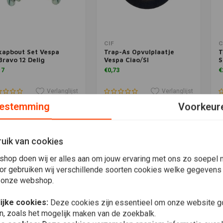
voegen aan winkelwagen
Toevoegen aan winkelwagen
T
CIF
C
kapbout Set Vespa
Trap-As Opvulplaatje
T
Bravo 12 Delig
Vespa Ciao/SI
S
17
€0,73
€
Verlanglijst
Verlanglijst
estemming
Voorkeur
uik van cookies
shop doen wij er alles aan om jouw ervaring met ons zo soepel m
or gebruiken wij verschillende soorten cookies welke gegevens
 onze webshop.
ijke cookies:
Deze cookies zijn essentieel om onze website go
n, zoals het mogelijk maken van de zoekbalk.