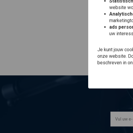
Statistisc
CIF
website wo
On
Analytisch
Ves
marketingto
€2,
ads person
uw interes
Je kunt jouw coo
onze website. Doo
beschreven in o