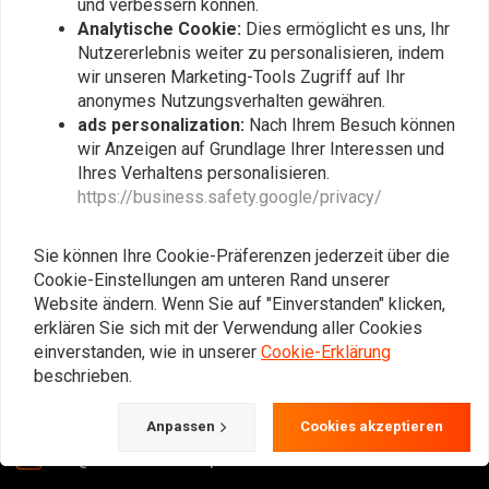
und verbessern können.
Analytische Cookie:
Dies ermöglicht es uns, Ihr
Abonnieren
Nutzererlebnis weiter zu personalisieren, indem
wir unseren Marketing-Tools Zugriff auf Ihr
anonymes Nutzungsverhalten gewähren.
ads personalization:
Nach Ihrem Besuch können
wir Anzeigen auf Grundlage Ihrer Interessen und
Ihres Verhaltens personalisieren.
https://business.safety.google/privacy/
Der Treffpunkt für Cafe Racer, Flat Tracker,
Brat und andere Motorradbegeisterte.
Sie können Ihre Cookie-Präferenzen jederzeit über die
Cookie-Einstellungen am unteren Rand unserer
Natürlich bieten wir auch Ausrüstung und
Website ändern. Wenn Sie auf "Einverstanden" klicken,
Kleidung an!
erklären Sie sich mit der Verwendung aller Cookies
einverstanden, wie in unserer
Cookie-Erklärung
beschrieben.
Gotenburgweg 46a, 9723 TM Groningen (The Netherlands)
+31 85 06 06 06 5
Anpassen
Cookies akzeptieren
info@caferacerwebshop.com