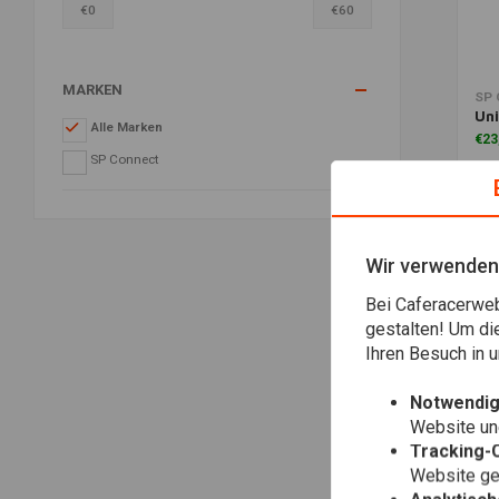
€
0
€
60
MARKEN
Zu
SP
Uni
Alle Marken
€23
SP Connect
Wir verwenden
Bei Caferacerweb
gestalten! Um di
Ihren Besuch in
Notwendig
Website une
Tracking-
Website gen