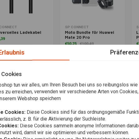
m Warenkorb hinzufügen
Zum Warenkorb hinzufügen
Z
 CONNECT
SP CONNECT
S
verselles Ladekabel
Moto Bundle für Huawei
L
Mate 20 Pro
P
,39
€50,25
€100,49
€
Erlaubnis
Präferenz
Wunschzettel
Wunschzettel
 Cookies
Am meisten angesehen
shop tun wir alles, um Ihren Besuch bei uns so reibungslos wie
es zu erreichen, verwenden wir verschiedene Arten von Cookies,
 unserem Webshop speichern
e Cookies:
Diese Cookies sind für das ordnungsgemäße Funkti
rlässlich, z. B. für die Aktivierung der Suchleiste.
Cookies:
Diese Cookies sammeln anonyme Informationen darübe
utzt wird, damit wir sie optimieren und verbessern können.