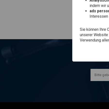
Analytisch
indem wir 
ads person
Interessen 
Sie können Ihre 
unserer Website ä
Verwendung aller
I