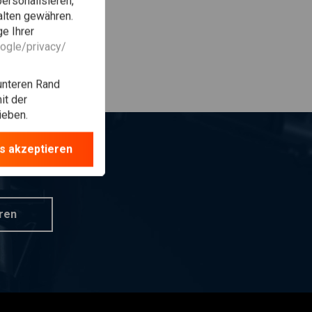
personalisieren,
alten gewähren.
e Ihrer
oogle/privacy/
unteren Rand
it der
ieben.
s akzeptieren
n?
ren