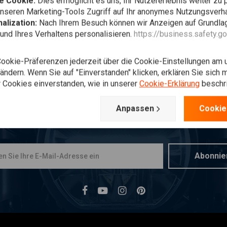
e Cookie:
Dies ermöglicht es uns, Ihr Nutzererlebnis weiter zu 
unseren Marketing-Tools Zugriff auf Ihr anonymes Nutzungsverh
alization:
Nach Ihrem Besuch können wir Anzeigen auf Grundlag
und Ihres Verhaltens personalisieren.
https://business.safety.g
Cookie-Präferenzen jederzeit über die Cookie-Einstellungen am 
ndern. Wenn Sie auf "Einverstanden" klicken, erklären Sie sich m
 Cookies einverstanden, wie in unserer
Cookie-Erklärung
beschr
Anpassen
Cookie
mmer auf dem Laufenden bleibe
Abonnie