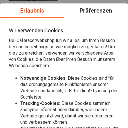
Erlaubnis
Präferenzen
RAW METAL RACERS
Hochmontierter Kawasaki
Vulcan VN800 '95 -04
Wir verwenden Cookies
Auspuff
€669,95
Bei Caferacerwebshop tun wir alles, um Ihren Besuch
bei uns so reibungslos wie möglich zu gestalten! Um
dies zu erreichen, verwenden wir verschiedene Arten
von Cookies, die Daten über Ihren Besuch in unserem
Am meisten angesehen
24
Webshop speichern
Notwendige Cookies:
Diese Cookies sind für
das ordnungsgemäße Funktionieren unserer
Website unerlässlich, z. B. für die Aktivierung der
Immer auf dem Laufenden bleiben?
Suchleiste.
Tracking-Cookies:
Diese Cookies sammeln
anonyme Informationen darüber, wie unsere
Website genutzt wird, damit wir sie optimieren
und verbessern können.
Abonnieren