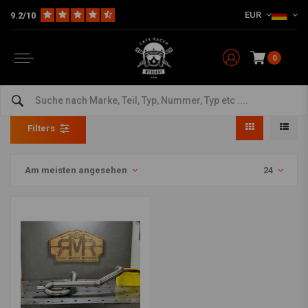
EUR
9.2/10
0
Auspuff
Home
Modellspezifisch
Kawasaki
Auspuff
Filters
Am meisten angesehen
24