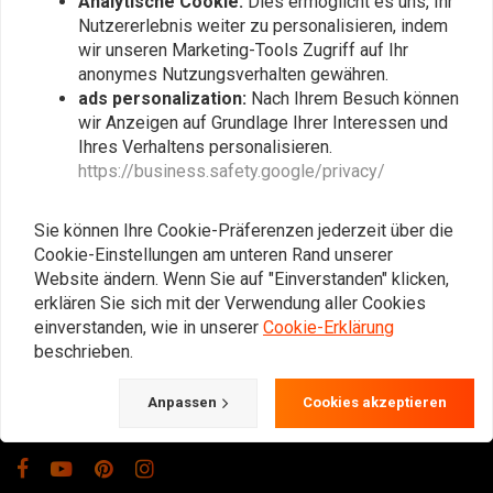
Analytische Cookie:
Dies ermöglicht es uns, Ihr
Nutzererlebnis weiter zu personalisieren, indem
wir unseren Marketing-Tools Zugriff auf Ihr
anonymes Nutzungsverhalten gewähren.
ads personalization:
Nach Ihrem Besuch können
wir Anzeigen auf Grundlage Ihrer Interessen und
Ihres Verhaltens personalisieren.
https://business.safety.google/privacy/
Der Treffpunkt für Cafe Racer, Flat Tracker,
Brat und andere Motorradbegeisterte.
Natürlich bieten wir auch Ausrüstung und
Sie können Ihre Cookie-Präferenzen jederzeit über die
Cookie-Einstellungen am unteren Rand unserer
Kleidung an!
Website ändern. Wenn Sie auf "Einverstanden" klicken,
erklären Sie sich mit der Verwendung aller Cookies
einverstanden, wie in unserer
Cookie-Erklärung
Gotenburgweg 46a, 9723 TM Groningen (The Netherlands)
beschrieben.
+31 85 06 06 06 5
Anpassen
Cookies akzeptieren
info@caferacerwebshop.com