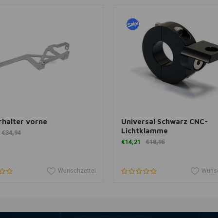
n den Warenkorb legen
View more
rhalter vorne
Universal Schwarz CNC-
Lichtklamme
€34,94
€14,21
€18,95
Wunschzettel
Wunsc