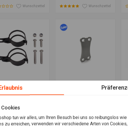
Wunschzettel
Wunschzettel
ack 32MM - 40MM Front
Triumph
T
Zusatzinformation
Zum Warenkorb hinzufügen
Z
Erlaubnis
Präferenz
rk Clamps
Rahmenverstrebung
€
Edelstahl
94
€15,60
€24,95
 Cookies
Wunschzettel
Wunschzettel
shop tun wir alles, um Ihren Besuch bei uns so reibungslos wie
es zu erreichen, verwenden wir verschiedene Arten von Cookies,