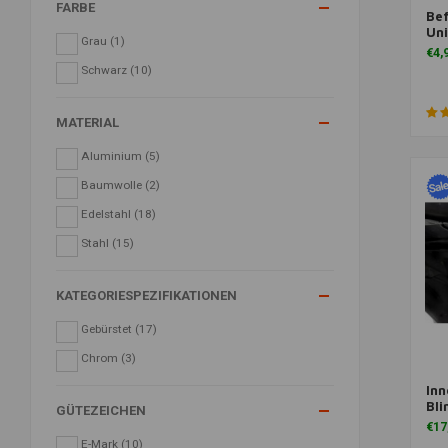
FARBE
Bef
Zu
Uni
Grau
(1)
€4,
Schwarz
(10)
MATERIAL
Aluminium
(5)
Baumwolle
(2)
Edelstahl
(18)
Stahl
(15)
KATEGORIESPEZIFIKATIONEN
Gebürstet
(17)
Chrom
(3)
Inn
Zu
Bli
GÜTEZEICHEN
€17
E-Mark
(10)