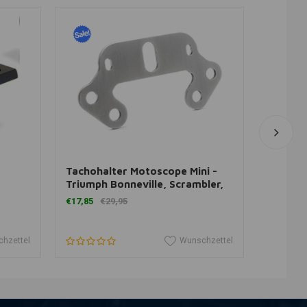
In den Warenkorb legen
In
Tachohalter Motoscope Mini -
Speedo
Triumph Bonneville, Scrambler,
“Chrono
Thruxton
€14,98
€17,85
€29,95
hzettel
Wunschzettel