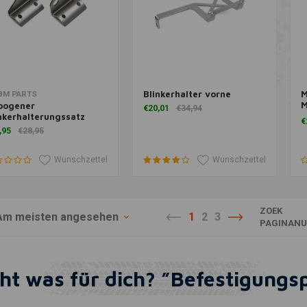
Blinkerhalter vorne
M
Zusatzinformation
Zum Warenkorb hinzufügen
Z
BM PARTS
M
bogener
€20,01
€34,94
T
nkerhalterungssatz
€
,95
€28,95
Wunschzettel
Wunschzettel
ZOEK
Am meisten angesehen
1
2
3
PAGINANU
cht was für dich? ”Befestigung