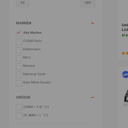
€
0
€
80
MARKEN
Uni
Zu
Li
Alle Marken
€14
CCBM Parts
Kellermann
MCU
Motone
National Cycle
Raw Metal Racers
GRÖSSE
22MM = 7/8 "
(1)
25.4MM = 1 "
(1)