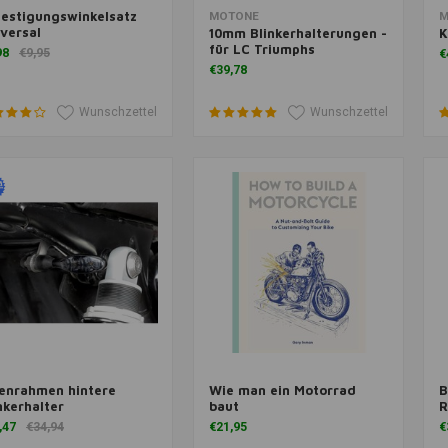
estigungswinkelsatz
m Warenkorb hinzufügen
Zum Warenkorb hinzufügen
Z
MOTONE
M
versal
10mm Blinkerhalterungen -
K
für LC Triumphs
98
€9,95
€
€39,78
Wunschzettel
Wunschzettel
enrahmen hintere
Wie man ein Motorrad
B
m Warenkorb hinzufügen
Zusatzinformation
Z
nkerhalter
baut
R
,47
€34,94
€21,95
€