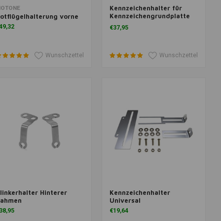
Kennzeichenhalter für
um Warenkorb hinzufügen
Zum Warenkorb hinzufügen
OTONE
Kennzeichengrundplatte
otflügelhalterung vorne
an Schutzblech
49,32
€37,95
Wunschzettel
Wunschzettel
linkerhalter Hinterer
Kennzeichenhalter
um Warenkorb hinzufügen
Zum Warenkorb hinzufügen
ahmen
Universal
38,95
€19,64