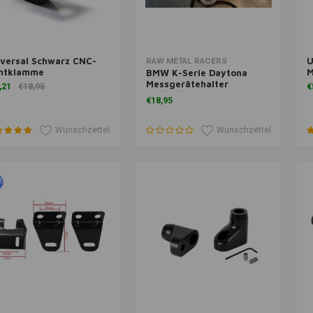
versal Schwarz CNC-
U
m Warenkorb hinzufügen
Zum Warenkorb hinzufügen
Z
RAW METAL RACERS
chtklamme
M
BMW K-Serie Daytona
Messgerätehalter
,21
€18,95
€
48/60/80 mm
€18,95
Wunschzettel
Wunschzettel