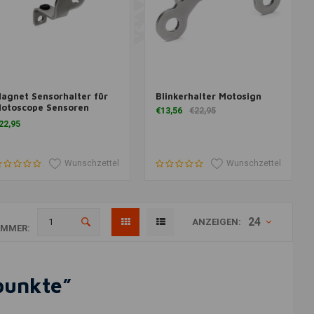
agnet Sensorhalter für
Blinkerhalter Motosign
um Warenkorb hinzufügen
Zum Warenkorb hinzufügen
otoscope Sensoren
€13,56
€22,95
riumph
22,95
Wunschzettel
Wunschzettel
24
ANZEIGEN:
MMER:
spunkte”