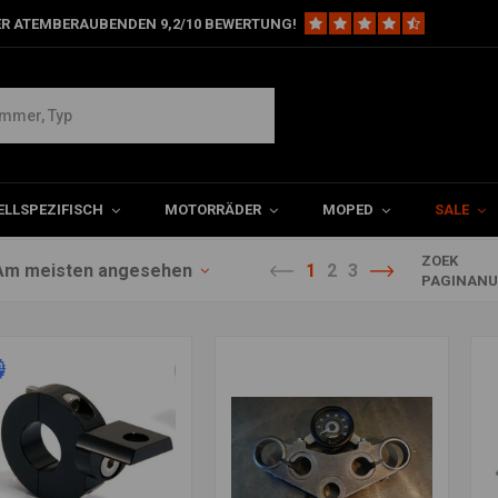
ER ATEMBERAUBENDEN 9,2/10 BEWERTUNG!
LLSPEZIFISCH
MOTORRÄDER
MOPED
SALE
ZOEK
Am meisten angesehen
1
2
3
PAGINANU