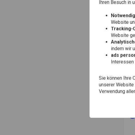
Ihren Besuch in
Notwendig
Website une
Tracking-
Website gen
Analytisch
indem wir 
ads person
Interessen 
An
Zu
Sec
(Mi
€0,
Sie können Ihre 
10)
unserer Website ä
Verwendung aller