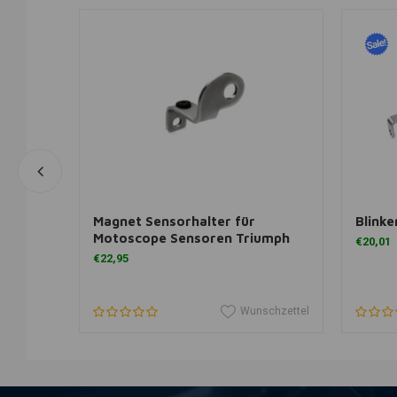
gen
In den Warenkorb legen
I
Magnet Sensorhalter für
Blinke
Motoscope Sensoren Triumph
€20,01
€22,95
schzettel
Wunschzettel