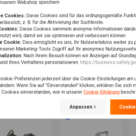
 unserem Webshop speichern
e Cookies:
Diese Cookies sind für das ordnungsgemäße Funkti
rlässlich, z. B. für die Aktivierung der Suchleiste.
Cookies:
Diese Cookies sammeln anonyme Informationen darübe
utzt wird, damit wir sie optimieren und verbessern können.
e Cookie:
Dies ermöglicht es uns, Ihr Nutzererlebnis weiter zu 
unseren Marketing-Tools Zugriff auf Ihr anonymes Nutzungsverh
alization:
Nach Ihrem Besuch können wir Anzeigen auf Grundlag
und Ihres Verhaltens personalisieren.
https://business.safety.g
schlussmutter
Speedometer Holder
m Warenkorb hinzufügen
Zum Warenkorb hinzufügen
M
hskant blank
Motoscope “Chronoclassic”
S
ndestbestellmenge =
S
€14,97
€29,95
37
€0,75
Cookie-Präferenzen jederzeit über die Cookie-Einstellungen am 
€
ndern. Wenn Sie auf "Einverstanden" klicken, erklären Sie sich m
 Cookies einverstanden, wie in unserer
Cookie-Erklärung
beschr
Wunschzettel
Wunschzettel
Anpassen
Cookie