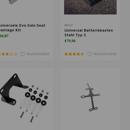
niversele Evo Solo Seat
um Warenkorb hinzufügen
Zum Warenkorb hinzufügen
MCU
ontage Kit
Universal Batteriekasten
Stahl Typ 2
56,87
€79,94
Wunschzettel
Wunschzettel