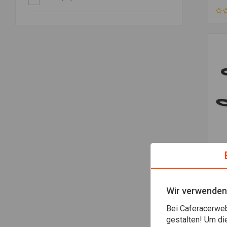
Bl
Fo
€8,
Wir verwenden
Bei Caferacerweb
gestalten! Um di