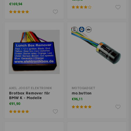
€169,94
AXEL JOOST ELEKTRONIK
MOTOGADGET
Brotbox Remover für
mo.button
BMW K - Modelle
€96,11
€91,90