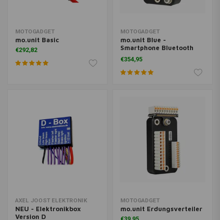
MOTOGADGET
MOTOGADGET
mo.unit Basic
mo.unit Blue -
Smartphone Bluetooth
€292,82
Elektronische Steuerbox
€354,95
(m.unit)
AXEL JOOST ELEKTRONIK
MOTOGADGET
NEU - Elektronikbox
mo.unit Erdungsverteiler
Version D
€39,95