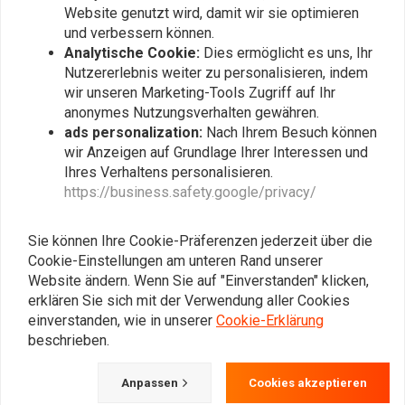
Website genutzt wird, damit wir sie optimieren
und verbessern können.
Analytische Cookie:
Dies ermöglicht es uns, Ihr
Nutzererlebnis weiter zu personalisieren, indem
wir unseren Marketing-Tools Zugriff auf Ihr
anonymes Nutzungsverhalten gewähren.
ads personalization:
Nach Ihrem Besuch können
wir Anzeigen auf Grundlage Ihrer Interessen und
AXEL JOOST ELEKTRONIK
Ihres Verhaltens personalisieren.
AXEL JOOST ELEKTRONIK
Elektronikbox Version G
Elektronikbox Version T
https://business.safety.google/privacy/
(Trick box)
€179,95
€156,95
Sie können Ihre Cookie-Präferenzen jederzeit über die
Cookie-Einstellungen am unteren Rand unserer
Website ändern. Wenn Sie auf "Einverstanden" klicken,
erklären Sie sich mit der Verwendung aller Cookies
einverstanden, wie in unserer
Cookie-Erklärung
beschrieben.
Anpassen
Cookies akzeptieren