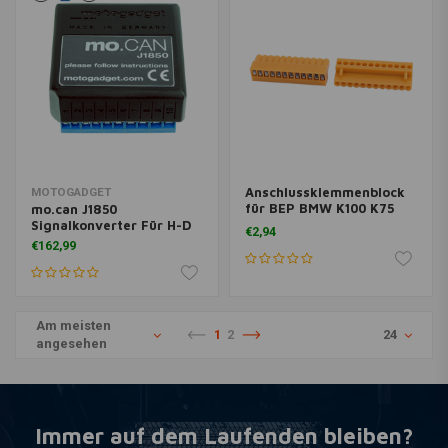
Anschlussklemmenblock
MOTOGADGET
für BEP BMW K100 K75
mo.can J1850
K1100
Signalkonverter Für H-D
€2,94
€162,99
Am meisten
1
2
24
angesehen
Immer auf dem Laufenden bleiben?