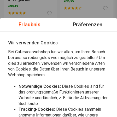
Anzeigen und
€36,95
Temperatur)
€90,49
Erlaubnis
Präferenzen
Wir verwenden Cookies
Bei Caferacerwebshop tun wir alles, um Ihren Besuch
bei uns so reibungslos wie möglich zu gestalten! Um
dies zu erreichen, verwenden wir verschiedene Arten
von Cookies, die Daten über Ihren Besuch in unserem
Webshop speichern
AXEL JOOST ELEKTRONIK
MOTOGADGET
Multi-Blinkrelais PLUS
Breakout-Box A
Notwendige Cookies:
Diese Cookies sind für
€52,95
€74,44
das ordnungsgemäße Funktionieren unserer
Website unerlässlich, z. B. für die Aktivierung der
Suchleiste.
Tracking-Cookies:
Diese Cookies sammeln
anonyme Informationen darüber, wie unsere