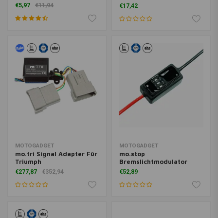
€5,97
€11,94
€17,42
MOTOGADGET
MOTOGADGET
mo.tri Signal Adapter Für
mo.stop
Triumph
Bremslichtmodulator
€277,87
€352,94
€52,89