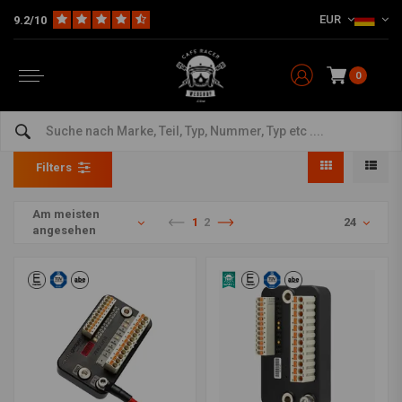
EUR
9.2/10
0
Steuereinheit
Home
The Bike
Elektronik & Zubehör
Steuereinheit
Filters
Am meisten
1
2
24
angesehen