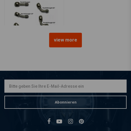
view more
Fittings / Banjo's für
rostfreie Bremsleitungen
€4,72
Abonnieren