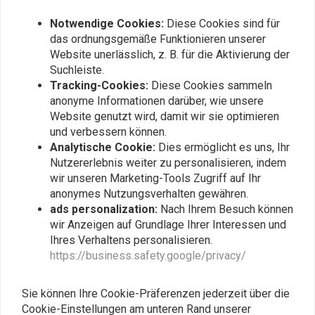
Ähnliche Produkte
Notwendige Cookies:
Diese Cookies sind für
das ordnungsgemäße Funktionieren unserer
Website unerlässlich, z. B. für die Aktivierung der
Suchleiste.
Tracking-Cookies:
Diese Cookies sammeln
anonyme Informationen darüber, wie unsere
Website genutzt wird, damit wir sie optimieren
und verbessern können.
Analytische Cookie:
Dies ermöglicht es uns, Ihr
Nutzererlebnis weiter zu personalisieren, indem
wir unseren Marketing-Tools Zugriff auf Ihr
anonymes Nutzungsverhalten gewähren.
DOMINO
Gaszug Verteiler /
ads personalization:
Nach Ihrem Besuch können
Fittings / Banjo's für
Zugverteiler Aluminium
rostfreie Bremsleitungen
wir Anzeigen auf Grundlage Ihrer Interessen und
€6,61
€4,72
Ihres Verhaltens personalisieren.
https://business.safety.google/privacy/
Sie können Ihre Cookie-Präferenzen jederzeit über die
Cookie-Einstellungen am unteren Rand unserer
Mehr laden