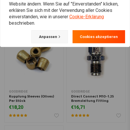
Website ändern. Wenn Sie auf "Einverstanden" klicken,
erklären Sie sich mit der Verwendung aller Cookies
einverstanden, wie in unserer
Cookie-Erklärung
beschrieben.
Anpassen
Cookies akzeptieren
GOODRIDGE
GOODRIDGE
Kupplung Sleeves (Olives)
Direct Connect M10-1.25
Per Stück
Bremsleitung Fitting
€18,20
€16,71