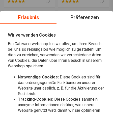
Erlaubnis
Präferenzen
Wir verwenden Cookies
Bei Caferacerwebshop tun wir alles, um Ihren Besuch
bei uns so reibungslos wie möglich zu gestalten! Um
dies zu erreichen, verwenden wir verschiedene Arten
von Cookies, die Daten über Ihren Besuch in unserem
Webshop speichern
8 MM Hochwertiger
Kraftstoffhahn M10
Kraftstoffilter aus Glas
Universal
Notwendige Cookies:
Diese Cookies sind für
€12,95
€12,95
das ordnungsgemäße Funktionieren unserer
Website unerlässlich, z. B. für die Aktivierung der
Suchleiste.
Tracking-Cookies:
Diese Cookies sammeln
anonyme Informationen darüber, wie unsere
Website genutzt wird, damit wir sie optimieren