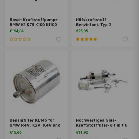
Bosch Kraftstoffpumpe
Hilfskraftstoff
BMW K1 K75 K100 K1100
Benzintank Typ 2
€194,04
€25,95
Benzinfilter KL145 für
Hochwertiges Glas-
BMW R4V, K2V, K4V und
Kraftstofffilter-Kit mit 6
C1 Modelle
mm Bohrung und 1/4-
€15,66
€11,92
Zoll-Bohrung