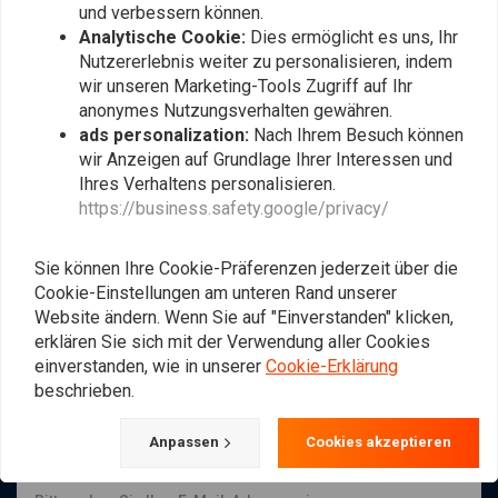
und verbessern können.
Analytische Cookie:
Dies ermöglicht es uns, Ihr
Nutzererlebnis weiter zu personalisieren, indem
wir unseren Marketing-Tools Zugriff auf Ihr
anonymes Nutzungsverhalten gewähren.
ads personalization:
Nach Ihrem Besuch können
wir Anzeigen auf Grundlage Ihrer Interessen und
Treibstoffschlauch
HIGHWAY HAWK
Verbinder 6MM
6/8/10 MM Variabler
Ihres Verhaltens personalisieren.
Benzinfilter Waschbar
€1,94
https://business.safety.google/privacy/
€12,20
Sie können Ihre Cookie-Präferenzen jederzeit über die
Cookie-Einstellungen am unteren Rand unserer
Website ändern. Wenn Sie auf "Einverstanden" klicken,
Am meisten angesehen
24
erklären Sie sich mit der Verwendung aller Cookies
einverstanden, wie in unserer
Cookie-Erklärung
beschrieben.
Immer auf dem Laufenden bleiben?
Anpassen
Cookies akzeptieren