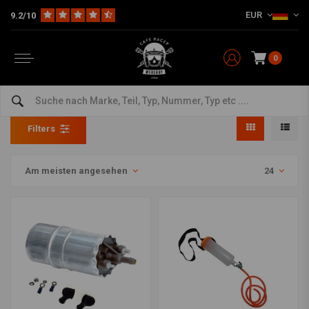
EUR
9.2/10
0
Benzin
Home
The Workshop
Motorrad-Wartungsfilter
Benzin
Filters
Am meisten angesehen
24