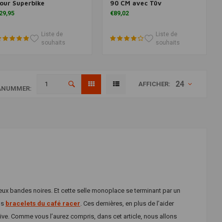
our Superbike
90 CM avec Tüv
29,95
€89,02
Liste de
Liste de
souhaits
souhaits
24
AFFICHER:
ANUMMER:
deux bandes noires. Et cette selle monoplace se terminant par un
ns
bracelets du café racer
. Ces dernières, en plus de l’aider
ive. Comme vous l’aurez compris, dans cet article, nous allons