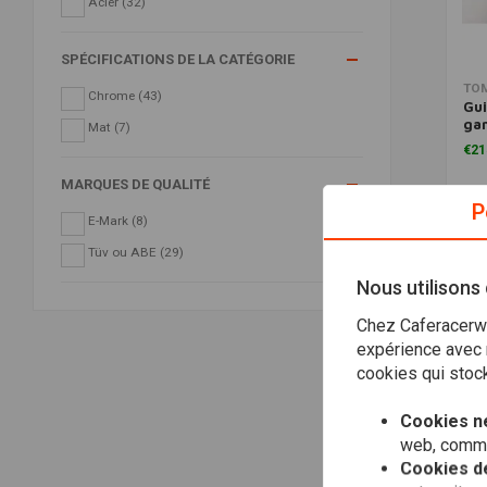
Acier
(32)
SPÉCIFICATIONS DE LA CATÉGORIE
TO
Chrome
(43)
Gu
ga
Mat
(7)
- 
€21
MARQUES DE QUALITÉ
P
E-Mark
(8)
Tüv ou ABE
(29)
Nous utilisons
Chez Caferacerwe
expérience avec n
cookies qui stock
Cookies n
web, comme 
Cookies de