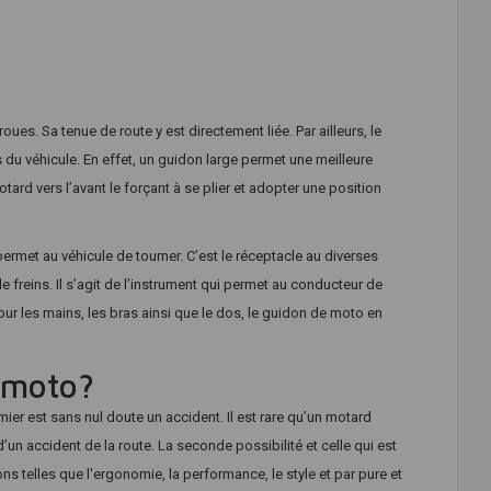
s. Sa tenue de route y est directement liée. Par ailleurs, le
du véhicule. En effet, un guidon large permet une meilleure
rd vers l’avant le forçant à se plier et adopter une position
 permet au véhicule de tourner. C’est le réceptacle au diverses
reins. Il s’agit de l’instrument qui permet au conducteur de
our les mains, les bras ainsi que le dos, le guidon de moto en
 moto?
er est sans nul doute un accident. Il est rare qu’un motard
un accident de la route. La seconde possibilité et celle qui est
 telles que l'ergonomie, la performance, le style et par pure et