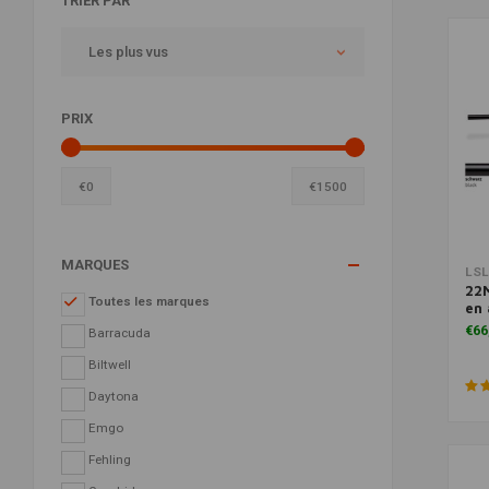
TRIER PAR
Les plus vus
PRIX
€
0
€
1500
MARQUES
LSL
22M
Toutes les marques
en 
€66
Barracuda
Biltwell
Daytona
Emgo
Fehling