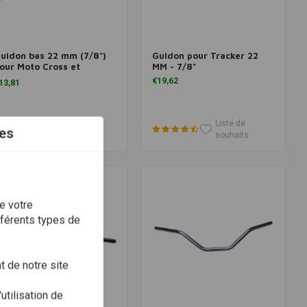
uidon bas 22 mm (7/8")
Guidon pour Tracker 22
Ajouter au panier
Ajouter au panier
our Moto Cross et
MM - 7/8"
racker
€19,62
13,81
Liste de
Liste de
es
souhaits
souhaits
e votre
fférents types de
 de notre site
utilisation de