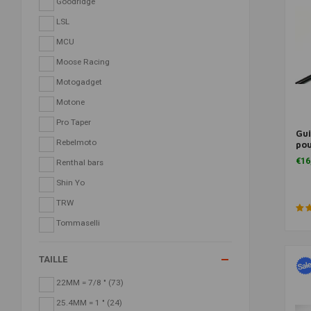
Goodridge
LSL
MCU
Moose Racing
Motogadget
Motone
Pro Taper
Gui
Rebelmoto
pou
Tra
€16
Renthal bars
Shin Yo
TRW
Tommaselli
TAILLE
22MM = 7/8 "
(73)
25.4MM = 1 "
(24)