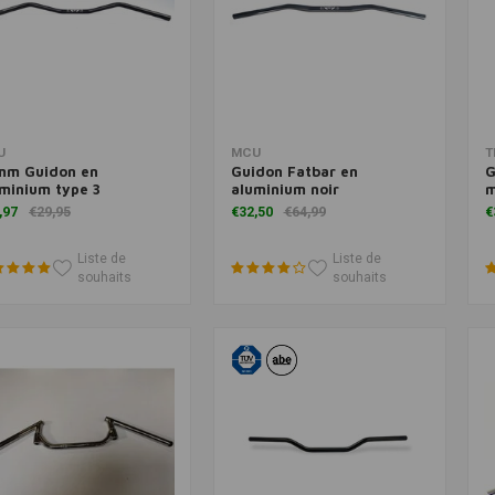
Ajouter au panier
Ajouter au panier
U
MCU
T
mm Guidon en
Guidon Fatbar en
G
minium type 3
aluminium noir
m
,97
€29,95
€32,50
€64,99
€
Liste de
Liste de
souhaits
souhaits