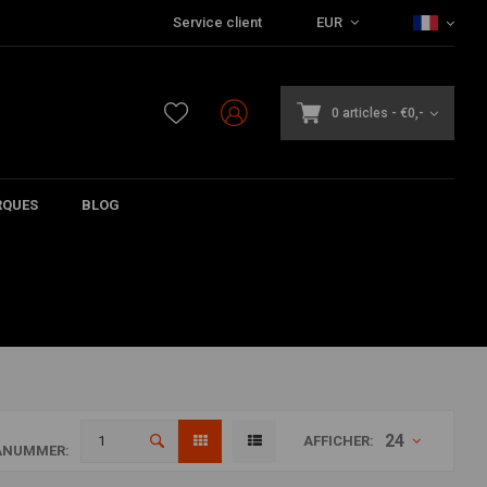
Service client
EUR
0 articles
-
€0,-
QUES
BLOG
24
AFFICHER:
ANUMMER: