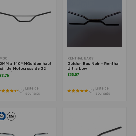
Ajouter au panier
Ajouter au panier
MGO
RENTHAL BARS
2MM x 140MMGuidon haut
Guidon Bas Noir - Renthal
oir de Motocross de 22
Ultra Low
m (7/8")
€55,07
33,76
Liste de
Liste de
souhaits
souhaits