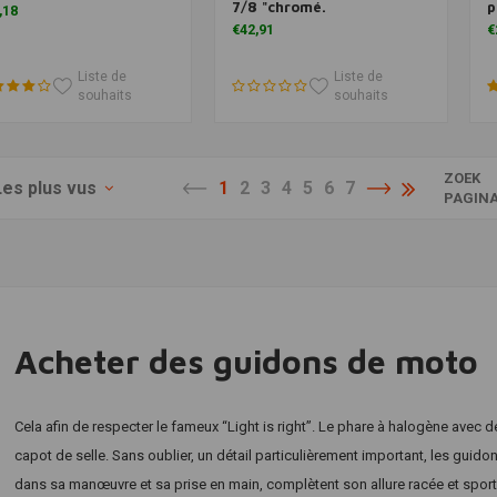
7/8 "chromé.
p
,18
€42,91
€
Liste de
Liste de
souhaits
souhaits
ZOEK
Les plus vus
1
2
3
4
5
6
7
PAGIN
Acheter des guidons de moto
Cela afin de respecter le fameux “Light is right”. Le phare à halogène avec 
capot de selle. Sans oublier, un détail particulièrement important, les guido
dans sa manœuvre et sa prise en main, complètent son allure racée et sport