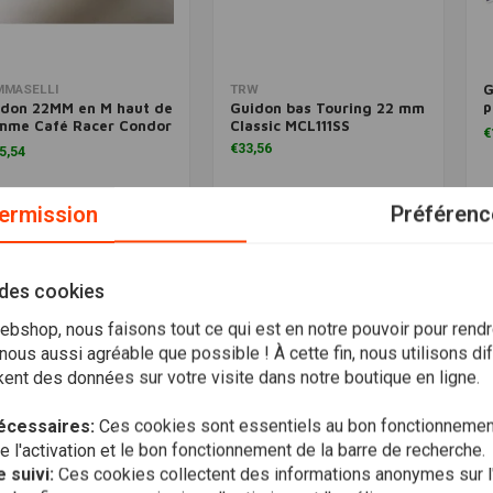
G
Ajouter au panier
Ajouter au panier
MMASELLI
TRW
p
idon 22MM en M haut de
Guidon bas Touring 22 mm
T
mme Café Racer Condor
Classic MCL111SS
€
chromé
€33,56
5,54
Liste de
Liste de
ermission
Préférenc
souhaits
souhaits
 des cookies
bshop, nous faisons tout ce qui est en notre pouvoir pour rendr
ous aussi agréable que possible ! À cette fin, nous utilisons di
ent des données sur votre visite dans notre boutique en ligne.
écessaires:
Ces cookies sont essentiels au bon fonctionnement
l'activation et le bon fonctionnement de la barre de recherche.
 suivi:
Ces cookies collectent des informations anonymes sur l'