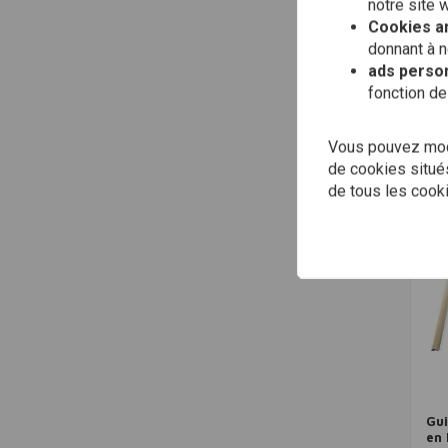
notre site 
Cookies an
BIL
H2
donnant à n
App
ads person
Cou
€29
fonction de
Vous pouvez modi
de cookies situés
de tous les cook
Gu
en 