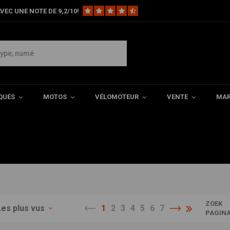
VEC UNE NOTE DE 9,2/10!
 est comme son nom l’indique
ect rétro et sportif se font
QUES
MOTOS
VÉLOMOTEUR
VENTE
MAR
 c’est cette fameuse moto avec
ZOEK
Les plus vus
1
2
3
4
5
6
7
PAGIN