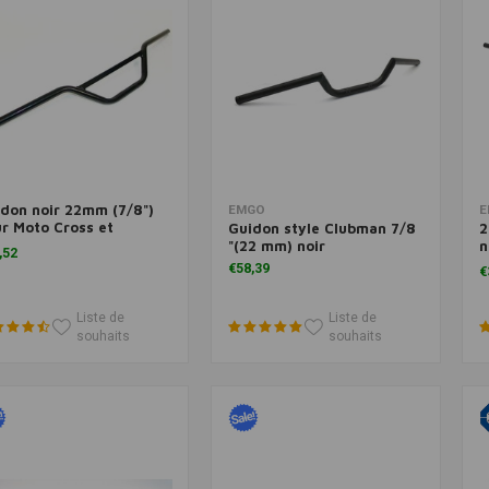
don noir 22mm (7/8")
Ajouter au panier
Ajouter au panier
EMGO
E
r Moto Cross et
Guidon style Clubman 7/8
2
cker
"(22 mm) noir
n
,52
m
€58,39
€
Liste de
Liste de
souhaits
souhaits