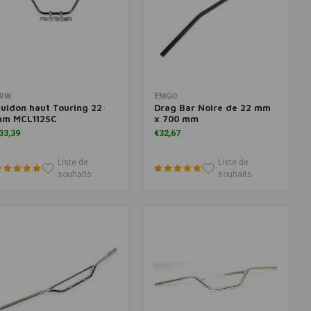
Ajouter au panier
Ajouter au panier
RW
EMGO
uidon haut Touring 22
Drag Bar Noire de 22 mm
m MCL112SC
x 700 mm
33,39
€32,67
Liste de
Liste de
souhaits
souhaits