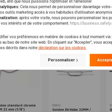
web, afin que nous puissions l'optimiser et l'améliorer.
alytiques:
Cela nous permet de personnaliser davantage votre
Ajouter au panier
Ajouter au panier
I
TWELL
FEHLING
M
-Bar Guidon Tuv
Petit guidon en M 22 mm
G
os outils marketing accès à vos habitudes d'utilisation anonymi
rouvé (Choisir la
2
€107,17
alization:
après votre visite, nous pouvons personnaliser les pu
leur)
€
9,33
 vos intérêts et de votre comportement.
https://business.safety
Liste de
Liste de
souhaits
souhaits
fier vos préférences en matière de cookies à tout moment via
 au bas de notre site web. En cliquant sur "Accepter", vous accept
ies décrits dans notre
déclaration sur les cookies
.
Personnaliser
Accepte
idon standard chromé
Ajouter au panier
Ajouter au panier
EMGO
E
M 22 mm (7/8")
Guidon Dirtbike 22MM /
G