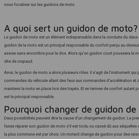
nous focaliser sur les guidons de moto.
A quoi sert un guidon de moto?
Le guidon de moto est un élément indispensable dans la conduite du deux-roue
guidon de la moto est un principal responsable du confort perçu au-dessus 
assise sans encombre pour le dos. Alors qu’un guidon court poussera le mota
dite de crapaud.
Ainsi, le guidon de moto a alors plusieurs rôles. Il s’agit de l’instrument qui
commandes du véhicule allant des feux aux commandes d'accélération et de f
maintenir la moto en place lors des trajets. Et en termes de confort autant p
est le principal responsable.
Pourquoi changer de guidon de
Deux possibilités peuvent être la cause d’un changement de guidon. Le premi
fasse réparer son guidon de moto s’il est tordu ou cassé dû aux séquelles d’
la plus commune est par choix. Un motard change de guidon pour des raisons