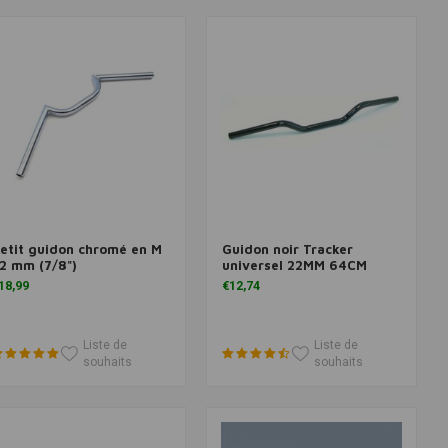
etit guidon chromé en M
Guidon noir Tracker
Ajouter au panier
Ajouter au panier
2 mm (7/8")
universel 22MM 64CM
18,99
€12,74
Liste de
Liste de
souhaits
souhaits