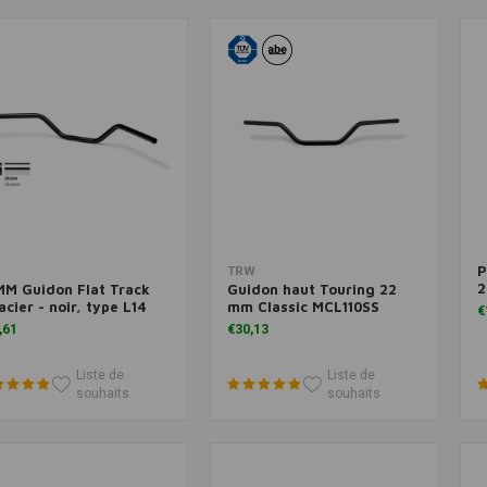
P
Ajouter au panier
Ajouter au panier
TRW
2
M Guidon Flat Track
Guidon haut Touring 22
acier - noir, type L14
mm Classic MCL110SS
€
,61
€30,13
Liste de
Liste de
souhaits
souhaits