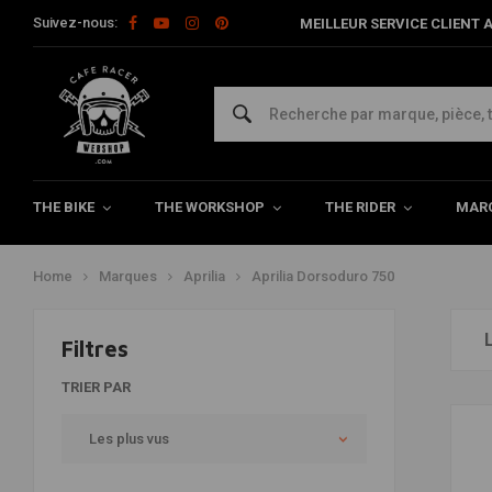
Suivez-nous:
MEILLEUR SERVICE CLIENT A
Aprilia Dorsoduro 750 Pièces et ac
Dans cette catégorie, vous trouverez diverses pièces et accessoires Apr
THE BIKE
THE WORKSHOP
THE RIDER
MAR
Home
Marques
Aprilia
Aprilia Dorsoduro 750
Filtres
TRIER PAR
Les plus vus