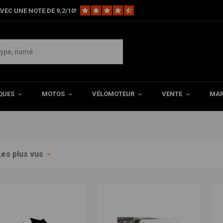
VEC UNE NOTE DE 9,2/10!
cessoires
ilia Dorsoduro 750.
QUES
MOTOS
VÉLOMOTEUR
VENTE
MAR
Les plus vus