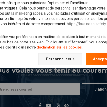
web, afin que nous puissions l'optimiser et l'améliorer.
alytiques:
Cela nous permet de personnaliser davantage votre
os outils marketing accès à vos habitudes d'utilisation anonymi
alization:
après votre visite, nous pouvons personnaliser les pu
 vos intérêts et de votre comportement.
https://business.safety
fier vos préférences en matière de cookies à tout moment via
 au bas de notre site web. En cliquant sur "Accepter", vous accept
ies décrits dans notre
déclaration sur les cookies
.
Personnaliser
Accepte
us voulez vous tenir au couran
S'abon