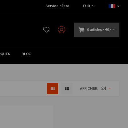
Service client
EUR
0 articles
-
€0,-
QUES
BLOG
24
AFFICHER: