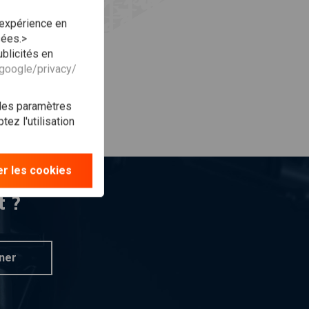
 expérience en
sées.>
blicités en
.google/privacy/
 les paramètres
ez l'utilisation
r les cookies
t ?
ner