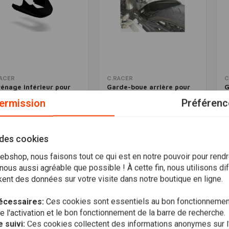
Ajouter au panier
Ajouter au panier
ACER
C.RACER
C
énage inférieur pour
Garde-boue arrière pour
G
ilia Dorsoduro 750
Aprilia Dorsoduro 750
A
ermission
Préférenc
9,94
€104,94
€
Liste de
Liste de
souhaits
souhaits
 des cookies
bshop, nous faisons tout ce qui est en notre pouvoir pour rendr
ous aussi agréable que possible ! À cette fin, nous utilisons di
Les plus vus
ent des données sur votre visite dans notre boutique en ligne.
écessaires:
Ces cookies sont essentiels au bon fonctionnement
l'activation et le bon fonctionnement de la barre de recherche.
 suivi:
Ces cookies collectent des informations anonymes sur l'