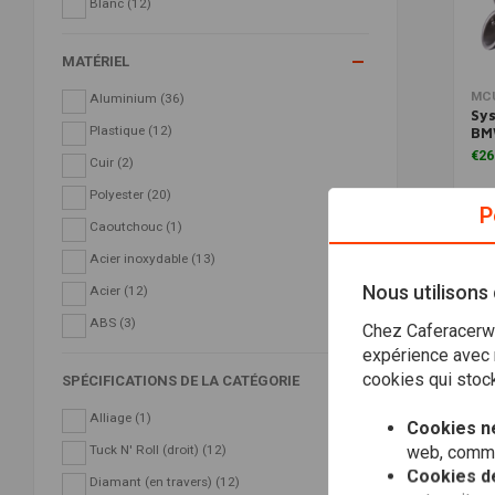
Blanc
(12)
MATÉRIEL
MC
Aluminium
(36)
Sy
Plastique
(12)
BMW
€26
Cuir
(2)
Polyester
(20)
P
Caoutchouc
(1)
Acier inoxydable
(13)
Nous utilisons
Acier
(12)
ABS
(3)
Chez Caferacerwe
expérience avec n
cookies qui stock
SPÉCIFICATIONS DE LA CATÉGORIE
Alliage
(1)
Cookies n
web, comme 
Tuck N' Roll (droit)
(12)
Cookies de
Diamant (en travers)
(12)