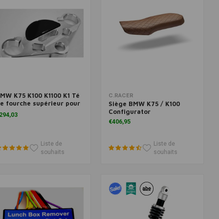
MW K75 K100 K1100 K1 Té
Ajouter au panier
Ajouter au panier
C.RACER
e fourche supérieur pour
Siège BMW K75 / K100
otoscope Pro
Configurator
294,03
€406,95
Liste de
Liste de
souhaits
souhaits