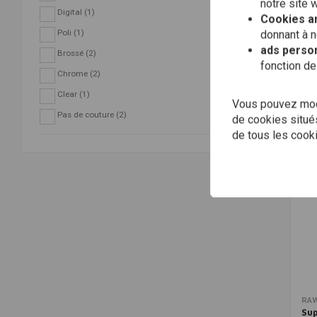
notre site 
Digital
(1)
Cookies an
C.R
Poli
(1)
donnant à n
Cac
BM
ads person
Brossé
(2)
€98
fonction de
Chrome
(2)
Clear
(1)
Vous pouvez modi
Pas de couture
(2)
de cookies situés
de tous les cook
RAW
Su