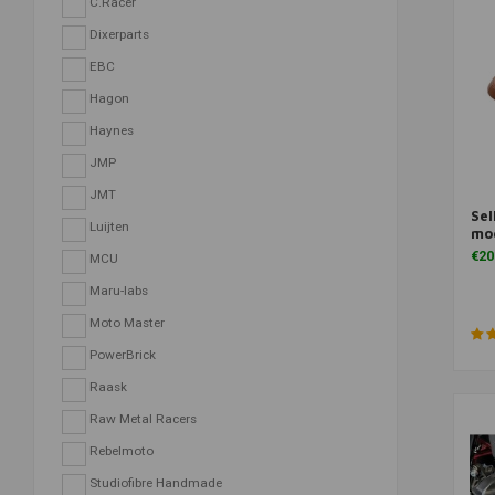
C.Racer
Dixerparts
EBC
Hagon
Haynes
JMP
JMT
Sel
Luijten
mod
€20
MCU
Maru-labs
Moto Master
PowerBrick
Raask
Raw Metal Racers
Rebelmoto
Studiofibre Handmade