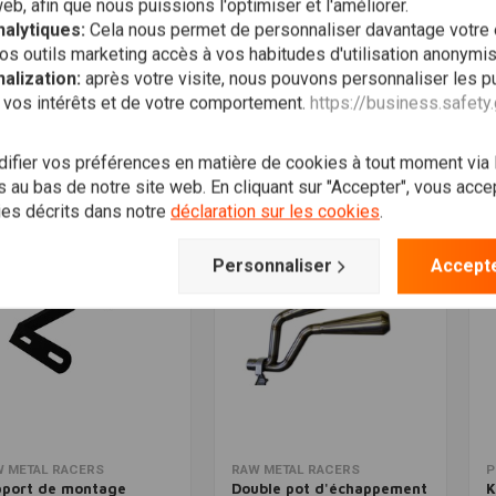
web, afin que nous puissions l'optimiser et l'améliorer.
alytiques:
Cela nous permet de personnaliser davantage votre
Ajouter au panier
Ajouter au panier
ACER
POWERBRICK
P
os outils marketing accès à vos habitudes d'utilisation anonymi
hes Latéraux Avant
RE-01 Silencieux de Haute
K
W K75/K100
Qualité
B
alization:
après votre visite, nous pouvons personnaliser les pu
,94
€374,95
€
 vos intérêts et de votre comportement.
https://business.safety
Liste de
Liste de
fier vos préférences en matière de cookies à tout moment via
souhaits
souhaits
 au bas de notre site web. En cliquant sur "Accepter", vous accept
ies décrits dans notre
déclaration sur les cookies
.
Personnaliser
Accepte
Ajouter au panier
Ajouter au panier
 METAL RACERS
RAW METAL RACERS
P
pport de montage
Double pot d'échappement
K