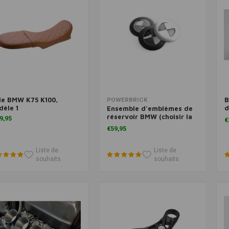
le BMW K75 K100,
B
Ajouter au panier
Ajouter au panier
POWERBRICK
èle 1
d
Ensemble d'emblèmes de
M
réservoir BMW (choisir la
9,95
€
variante)
€59,95
Liste de
Liste de
souhaits
souhaits