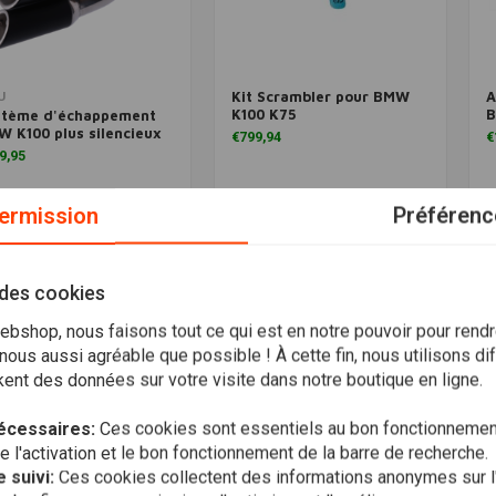
Kit Scrambler pour BMW
A
Ajouter au panier
Ajouter au panier
U
K100 K75
B
stème d'échappement
 K100 plus silencieux
€799,94
€
9,95
Liste de
Liste de
ermission
Préférenc
souhaits
souhaits
 des cookies
bshop, nous faisons tout ce qui est en notre pouvoir pour rendr
ous aussi agréable que possible ! À cette fin, nous utilisons di
ent des données sur votre visite dans notre boutique en ligne.
écessaires:
Ces cookies sont essentiels au bon fonctionnement
l'activation et le bon fonctionnement de la barre de recherche.
 suivi:
Ces cookies collectent des informations anonymes sur l'