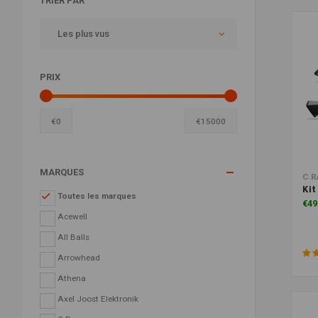
TRIER PAR
Les plus vus
PRIX
€
0
€
15000
MARQUES
C.R
Kit
Toutes les marques
€49
Acewell
All Balls
Arrowhead
Athena
Axel Joost Elektronik