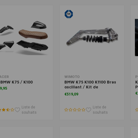
Ajouter au panier
Ajouter au panier
ACER
WIMOTO
P
 BMW K75 / K100
BMW K75 K100 K1100 Bras
K
oscillant / Kit de
P
9,95
suspension Pro-link
€
€519,09
Liste de
Liste de
souhaits
souhaits