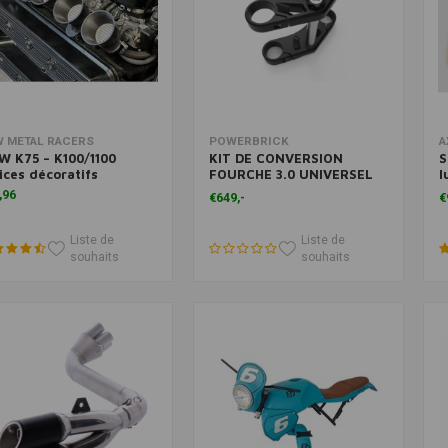
Ajouter au panier
Ajouter au panier
 METAL RACERS
POWERBRICK
A
 K75 – K100/1100
KIT DE CONVERSION
S
ices décoratifs
FOURCHE 3.0 UNIVERSEL
l
(Choisissez votre modèle)
M
,96
€649,-
€
Liste de
Liste de
souhaits
souhaits