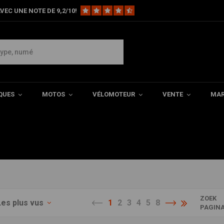
VEC UNE NOTE DE 9,2/10!
série K100. Comme les autres
e tourisme et de sport. En
QUES
MOTOS
VÉLOMOTEUR
VENTE
MAR
re auprès des fans de BMW à
ZOEK
Les plus vus
1
2
3
4
5
8
PAGIN