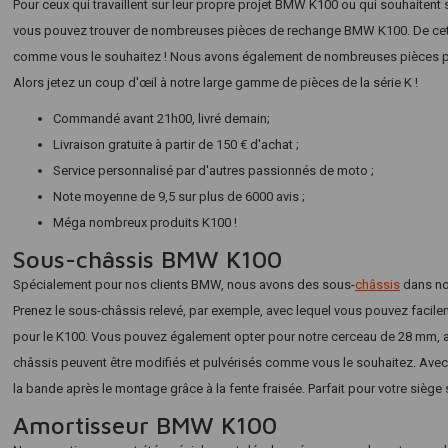
Pour ceux qui travaillent sur leur propre projet BMW K100 ou qui souhaitent s
vous pouvez trouver de nombreuses pièces de rechange BMW K100. De cett
comme vous le souhaitez ! Nous avons également de nombreuses pièces po
Alors jetez un coup d'œil à notre large gamme de pièces de la série K !
Commandé avant 21h00, livré demain;
Livraison gratuite à partir de 150 € d'achat ;
Service personnalisé par d'autres passionnés de moto ;
Note moyenne de 9,5 sur plus de 6000 avis ;
Méga nombreux produits K100 !
Sous-châssis BMW K100
Spécialement pour nos clients BMW, nous avons des sous-
châssis
dans no
Prenez le sous-châssis relevé, par exemple, avec lequel vous pouvez facil
pour le K100. Vous pouvez également opter pour notre cerceau de 28 mm, 
châssis peuvent être modifiés et pulvérisés comme vous le souhaitez. Avec
la bande après le montage grâce à la fente fraisée. Parfait pour votre sièg
Amortisseur BMW K100