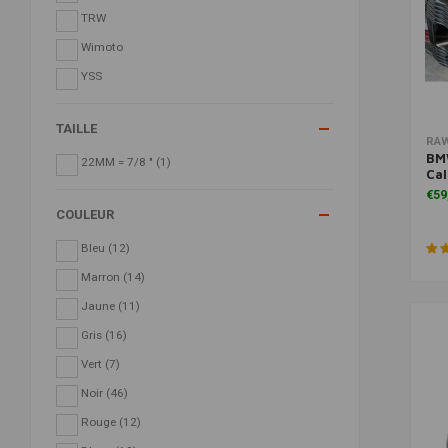
TRW
Wimoto
YSS
TAILLE
RAW
BMW
22MM = 7/8 "
(1)
Cal
€59
COULEUR
Bleu
(12)
Marron
(14)
Jaune
(11)
Gris
(16)
Vert
(7)
Noir
(46)
Rouge
(12)