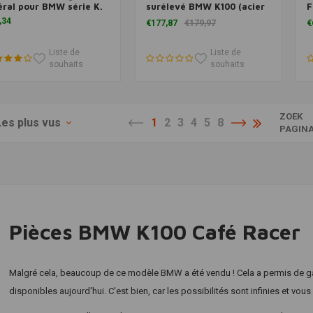
éral pour BMW série K.
surélevé BMW K100 (acier
F
inoxydable)
C
,34
€177,87
€179,97
€
(
Liste de
Liste de
souhaits
souhaits
ZOEK
Les plus vus
1
2
3
4
5
8
PAGIN
Pièces BMW K100 Café Racer
Malgré cela, beaucoup de ce modèle BMW a été vendu ! Cela a permis de ga
disponibles aujourd'hui. C'est bien, car les possibilités sont infinies et vou