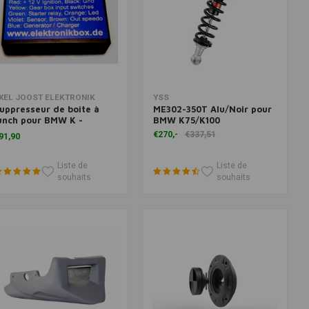
Ajouter au panier
Ajouter au panier
XEL JOOST ELEKTRONIK
YSS
uppresseur de boîte à
ME302-350T Alu/Noir pour
unch pour BMW K -
BMW K75/K100
odèles
€270,-
€337,51
91,90
Liste de
Liste de
souhaits
souhaits