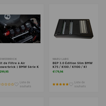
Ajouter au panier
Ajouter au panier
OWERBRICK
MARU-LABS
it de Filtre à Air
BEP 3.0 Édition Slim BMW
owerbrick | BMW Série K
K75 / K100 / K1100 / K1
299,95
€179,94
Liste de
Liste de
souhaits
souhaits