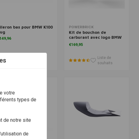
ileron bas pour BMW K100
Ajouter au panier
Ajouter au panier
POWERBRICK
ug
Kit de bouchon de
carburant avec logo BMW
149,96
(couleur au choix)
€169,95
Liste de
Liste de
es
souhaits
souhaits
e votre
fférents types de
 de notre site
utilisation de