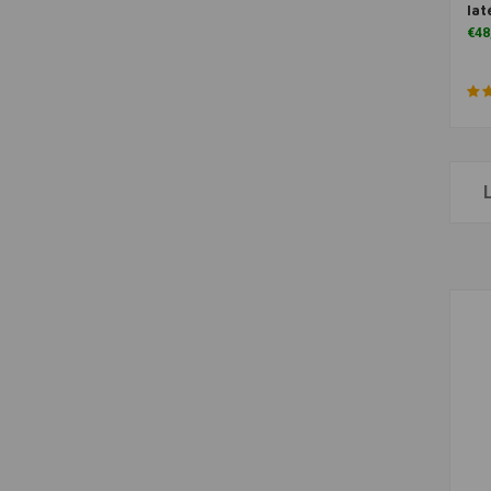
lat
€48