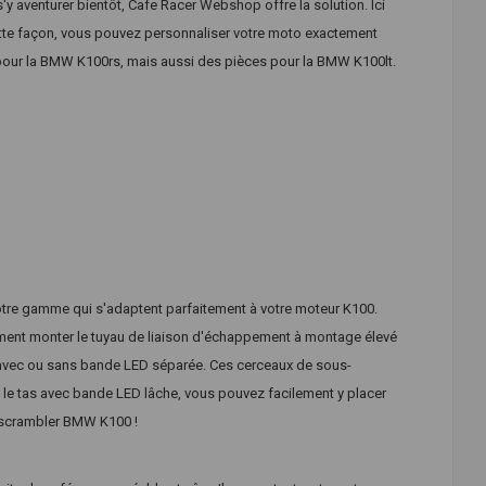
'y aventurer bientôt, Cafe Racer Webshop offre la solution. Ici
e façon, vous pouvez personnaliser votre moto exactement
ur la BMW K100rs, mais aussi des pièces pour la BMW K100lt.
tre gamme qui s'adaptent parfaitement à votre moteur K100.
ement monter le tuyau de liaison d'échappement à montage élevé
avec ou sans bande LED séparée. Ces cerceaux de sous-
 le tas avec bande LED lâche, vous pouvez facilement y placer
e scrambler BMW K100 !