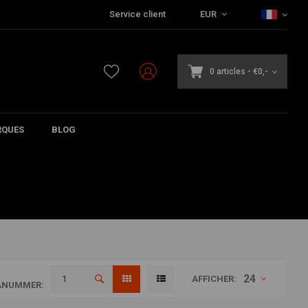
Service client
EUR
0 articles
-
€0,-
QUES
BLOG
24
AFFICHER:
ANUMMER: