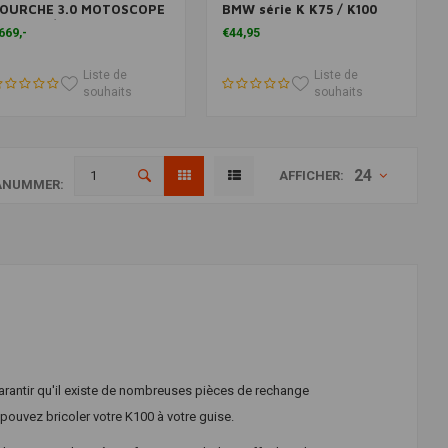
OURCHE 3.0 MOTOSCOPE
BMW série K K75 / K100
LASSIC / DAYTONA 80
(choisir la variante)
669,-
€44,95
Choisissez votre modèle)
Liste de
Liste de
souhaits
souhaits
24
AFFICHER:
ANUMMER:
rantir qu'il existe de nombreuses pièces de rechange
s pouvez bricoler votre K100 à votre guise.