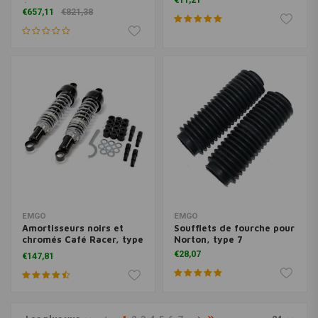
€11,21
/Bobber
€657,11
€821,38
EMGO
EMGO
Amortisseurs noirs et
Soufflets de fourche pour
chromés Café Racer, type
Norton, type 7
3
€28,07
€147,81