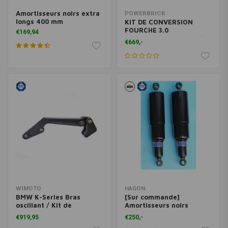
Amortisseurs noirs extra
POWERBRICK
longs 400 mm
KIT DE CONVERSION
FOURCHE 3.0
€169,94
MOTOSCOPE CLASSIC /
€669,-
DAYTONA 80 (Choisissez
votre modèle)
WIMOTO
HAGON
BMW K-Series Bras
[Sur commande]
oscillant / Kit de
Amortisseurs noirs
suspension Pro-link Noir
entièrement carénés
€919,95
€250,-
personnalisés