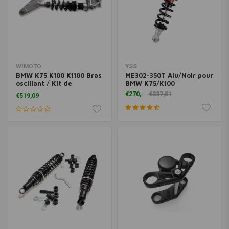
WIMOTO
YSS
BMW K75 K100 K1100 Bras
ME302-350T Alu/Noir pour
oscillant / Kit de
BMW K75/K100
suspension Pro-link
€270,-
€337,51
€519,09