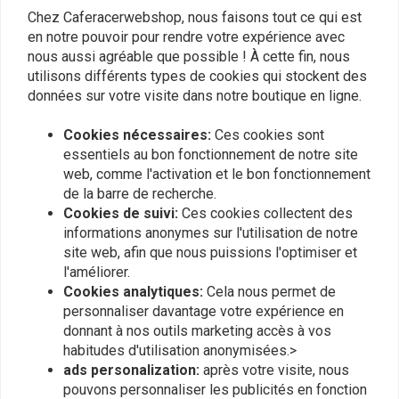
€155,59
Chez Caferacerwebshop, nous faisons tout ce qui est
en notre pouvoir pour rendre votre expérience avec
nous aussi agréable que possible ! À cette fin, nous
utilisons différents types de cookies qui stockent des
données sur votre visite dans notre boutique en ligne.
Cookies nécessaires:
Ces cookies sont
essentiels au bon fonctionnement de notre site
web, comme l'activation et le bon fonctionnement
de la barre de recherche.
Cookies de suivi:
Ces cookies collectent des
informations anonymes sur l'utilisation de notre
site web, afin que nous puissions l'optimiser et
BMW K75 K100 K1100 K1
Soufflets de fourche type
l'améliorer.
Top pince à triple pour
2
Motoscope pro - USD fork
Cookies analytiques:
Cela nous permet de
€20,96
€27,94
€283,20
personnaliser davantage votre expérience en
donnant à nos outils marketing accès à vos
habitudes d'utilisation anonymisées.>
ads personalization:
après votre visite, nous
pouvons personnaliser les publicités en fonction