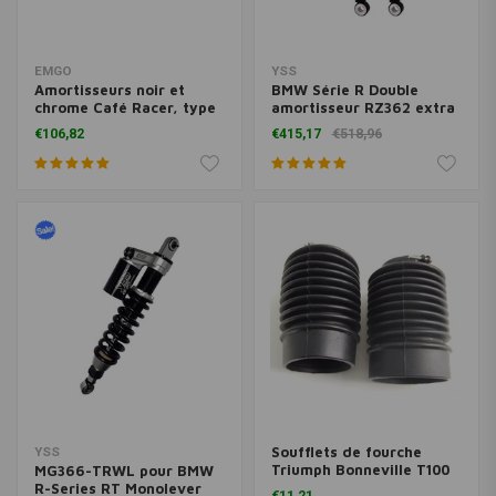
EMGO
YSS
Amortisseurs noir et
BMW Série R Double
chrome Café Racer, type
amortisseur RZ362 extra
7
long
€106,82
€415,17
€518,96
Soufflets de fourche
YSS
Triumph Bonneville T100
MG366-TRWL pour BMW
(2001 - 2013), type 7
R-Series RT Monolever