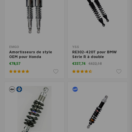
EMGO
YSS
Amortisseurs de style
RE302-420T pour BMW
OEM pour Honda
Série R à double
(Sélectionnez le modèle)
amortisseur Bobber
€78,57
€337,74
€422,18
420mm