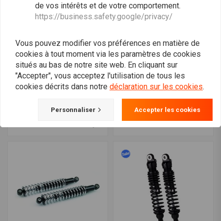
de vos intérêts et de votre comportement.
https://business.safety.google/privacy/
Vous pouvez modifier vos préférences en matière de
cookies à tout moment via les paramètres de cookies
situés au bas de notre site web. En cliquant sur
"Accepter", vous acceptez l'utilisation de tous les
Soufflets de fourche type
YSS
cookies décrits dans notre
déclaration sur les cookies
.
1
Amortisseur MZ366 |
MZ366-385TRL-01 BMW
€13,18
K100 RS 16V et K1100 (au
Personnaliser
Accepter les cookies
€308,79
€385,99
choix)