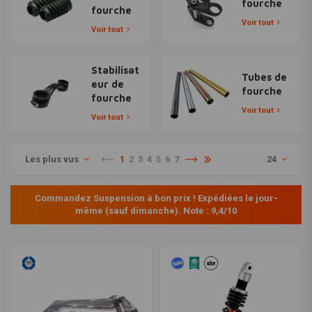
fourche
fourche
Voir tout
Voir tout
Stabilisat
Tubes de
eur de
fourche
fourche
Voir tout
Voir tout
Les plus vus
1
2
3
4
5
6
7
24
Commandez Suspension à bon prix ! Expédiées le jour-
même (sauf dimanche). Note : 9,4/10