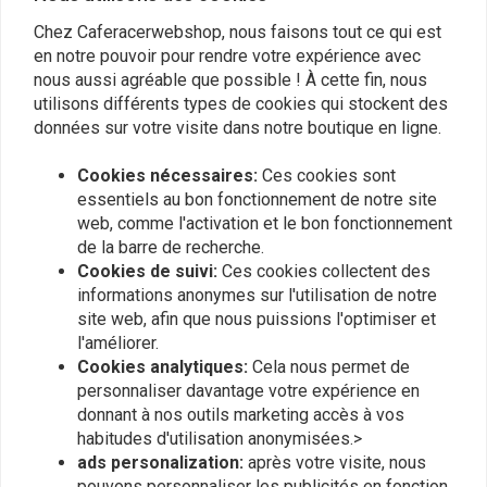
Chez Caferacerwebshop, nous faisons tout ce qui est
en notre pouvoir pour rendre votre expérience avec
nous aussi agréable que possible ! À cette fin, nous
utilisons différents types de cookies qui stockent des
données sur votre visite dans notre boutique en ligne.
Cookies nécessaires:
Ces cookies sont
essentiels au bon fonctionnement de notre site
web, comme l'activation et le bon fonctionnement
de la barre de recherche.
Cookies de suivi:
Ces cookies collectent des
informations anonymes sur l'utilisation de notre
Boîte à outils Höfftech -
HOFFTECH
site web, afin que nous puissions l'optimiser et
108 pièces
Boîte à outils de 186
pièces
l'améliorer.
€31,96
€145,14
Cookies analytiques:
Cela nous permet de
personnaliser davantage votre expérience en
donnant à nos outils marketing accès à vos
habitudes d'utilisation anonymisées.>
Les plus vus
24
ads personalization:
après votre visite, nous
pouvons personnaliser les publicités en fonction