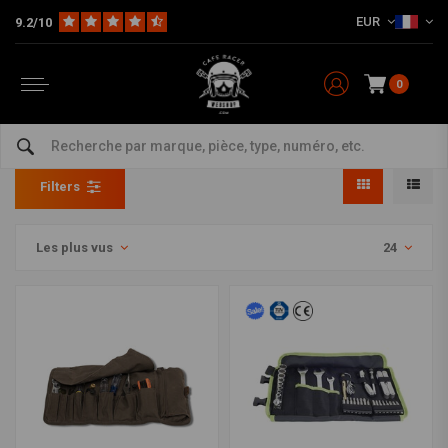
EUR
9.2/10
0
Servantes & Coffrets
Home
The Workshop
Outillage
Servantes & Coffrets
Filters
Les plus vus
24