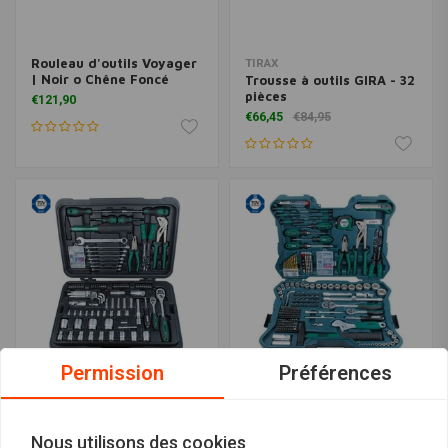
Rouleau d'outils Voyager
TIRAX
| Noir o Chêne Foncé
Trousse à outils GIRA - 32
pièces
€121,90
€66,45
€84,95
Permission
Préférences
MANNESMANN
MANNESMANN
Servante 122 pièces
Boîte à outils - 303 pièces
Nous utilisons des cookies
€139,29
€163,35