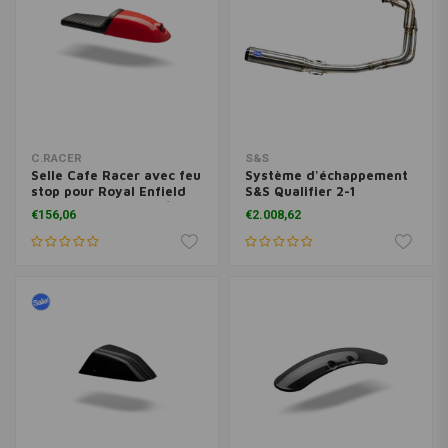
C.RACER
S&S
Selle Cafe Racer avec feu
Système d'échappement
stop pour Royal Enfield
S&S Qualifier 2-1
Continental GT 650 /
Performance pour Royal
€156,06
€2.008,62
Interceptor 650
Enfield 650