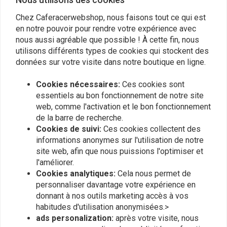
€144,95
€69,94
GT650
Continental GT 650
Chez Caferacerwebshop, nous faisons tout ce qui est
en notre pouvoir pour rendre votre expérience avec
nous aussi agréable que possible ! À cette fin, nous
utilisons différents types de cookies qui stockent des
données sur votre visite dans notre boutique en ligne.
Cookies nécessaires:
Ces cookies sont
essentiels au bon fonctionnement de notre site
web, comme l'activation et le bon fonctionnement
de la barre de recherche.
Cookies de suivi:
Ces cookies collectent des
informations anonymes sur l'utilisation de notre
C.RACER
MOTONE
site web, afin que nous puissions l'optimiser et
Protection de radiateur
Style Type S | Guide De
l'améliorer.
pour Royal Enfield
Câble D'Embrayage
Cookies analytiques:
Cela nous permet de
Interceptor 650 /
€32,91
€76,94
Continental GT 650 Noir /
personnaliser davantage votre expérience en
Argent
donnant à nos outils marketing accès à vos
habitudes d'utilisation anonymisées.>
ads personalization:
après votre visite, nous