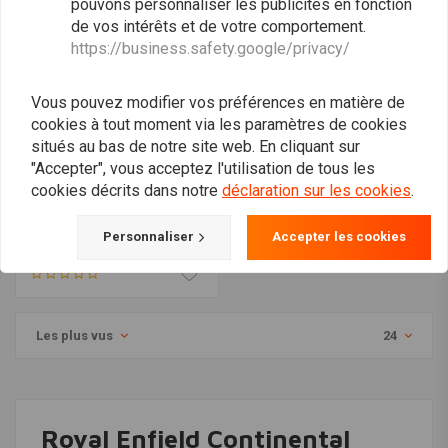
pouvons personnaliser les publicités en fonction
de vos intérêts et de votre comportement.
https://business.safety.google/privacy/
Vous pouvez modifier vos préférences en matière de
cookies à tout moment via les paramètres de cookies
situés au bas de notre site web. En cliquant sur
"Accepter", vous acceptez l'utilisation de tous les
cookies décrits dans notre
déclaration sur les cookies
.
C.RACER
Plaque de protection
pour Royal Enfield
Personnaliser
Accepter les cookies
Interceptor 650 /
€129,77
Continental GT 650
Les plus vus
24
Royal Enfield Continental