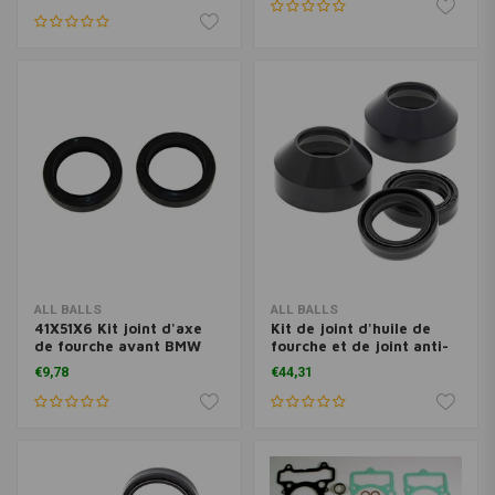
ALL BALLS
ALL BALLS
41X51X6 Kit joint d'axe
Kit de joint d'huile de
de fourche avant BMW
fourche et de joint anti-
K75 K100
poussière Modèle 56-186
€9,78
€44,31