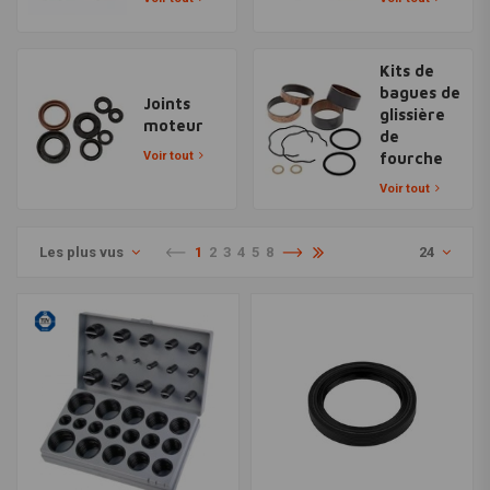
Kits de
bagues de
Joints
glissière
moteur
de
Voir tout
fourche
Voir tout
Les plus vus
1
2
3
4
5
8
24