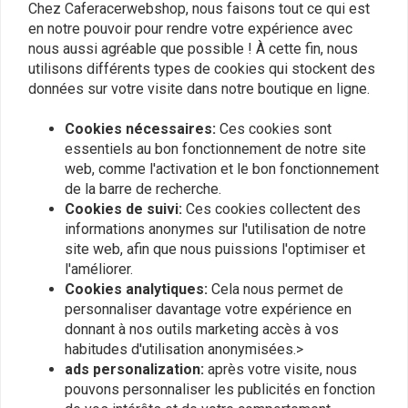
TCL
jeu de joints anti-
Chez Caferacerwebshop, nous faisons tout ce qui est
€13,06
poussière
€37,84
en notre pouvoir pour rendre votre expérience avec
nous aussi agréable que possible ! À cette fin, nous
utilisons différents types de cookies qui stockent des
données sur votre visite dans notre boutique en ligne.
Cookies nécessaires:
Ces cookies sont
essentiels au bon fonctionnement de notre site
web, comme l'activation et le bon fonctionnement
de la barre de recherche.
Cookies de suivi:
Ces cookies collectent des
informations anonymes sur l'utilisation de notre
site web, afin que nous puissions l'optimiser et
l'améliorer.
ALL BALLS
ALL BALLS
Cookies analytiques:
Cela nous permet de
36X48X8 Kit joint d'axe
Kit de joint d'huile de
personnaliser davantage votre expérience en
de fourche avant Set 55-
fourche et de joint anti-
donnant à nos outils marketing accès à vos
110
poussière Modèle 56-195
€13,54
€19,83
€43,41
habitudes d'utilisation anonymisées.>
ads personalization:
après votre visite, nous
pouvons personnaliser les publicités en fonction