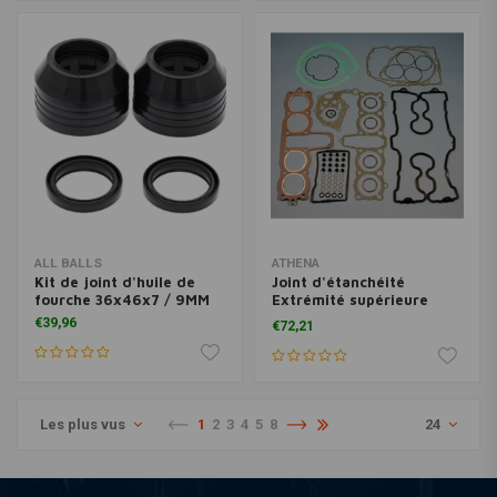
ALL BALLS
ATHENA
Kit de joint d'huile de
Joint d'étanchéité
fourche 36x46x7 / 9MM
Extrémité supérieure
Honda CB 500 K Four
€39,96
€72,21
Les plus vus
1
2
3
4
5
8
24