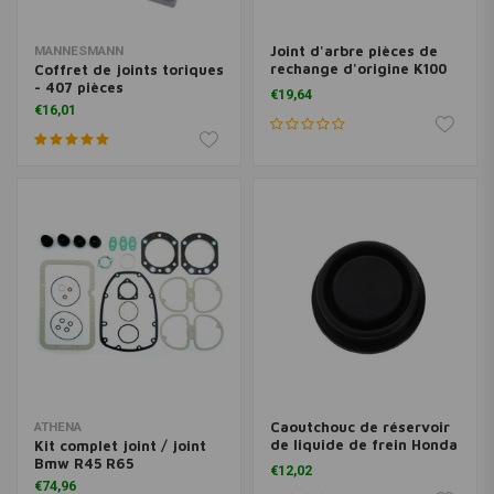
Joint d'arbre pièces de
MANNESMANN
rechange d'origine K100
Coffret de joints toriques
K75 R80 R100
- 407 pièces
€19,64
€16,01
Caoutchouc de réservoir
ATHENA
de liquide de frein Honda
Kit complet joint / joint
CB RVD-103
Bmw R45 R65
€12,02
€74,96