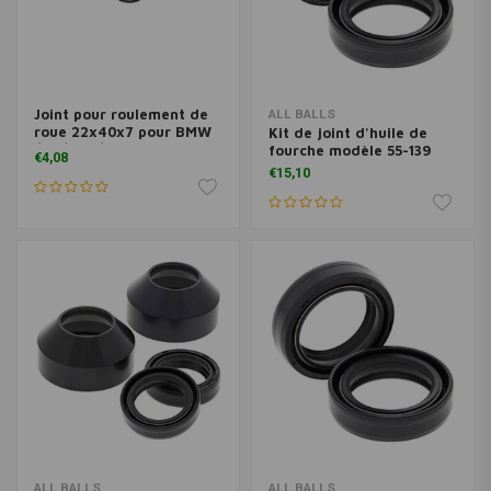
Joint pour roulement de
ALL BALLS
roue 22x40x7 pour BMW
Kit de joint d'huile de
/6, /7, G/S et ST
fourche modèle 55-139
€4,08
€15,10
ALL BALLS
ALL BALLS