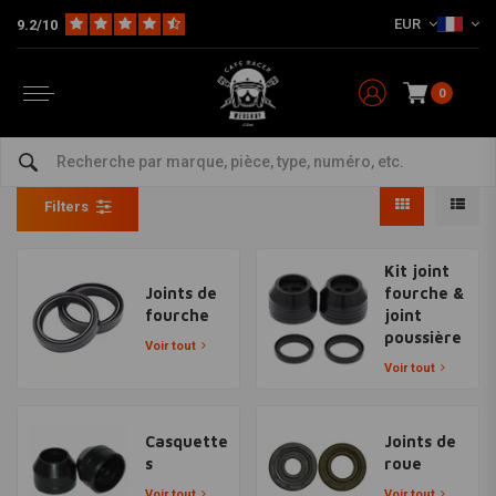
EUR
9.2/10
0
Joints et pièces de fourches
Home
The Workshop
Joints et pièces de fourches
Filters
Kit joint
Joints de
fourche &
fourche
joint
poussière
Voir tout
Voir tout
Casquette
Joints de
s
roue
Voir tout
Voir tout