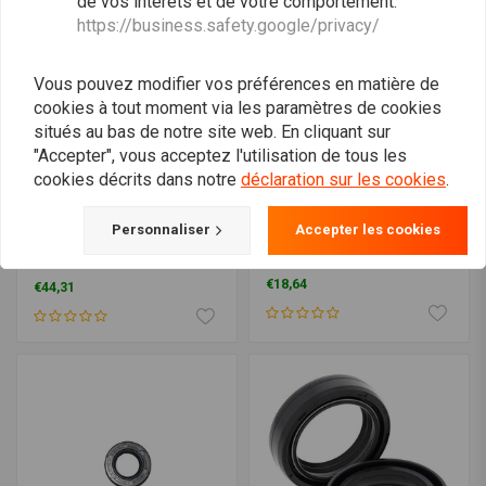
de vos intérêts et de votre comportement.
https://business.safety.google/privacy/
Vous pouvez modifier vos préférences en matière de
cookies à tout moment via les paramètres de cookies
situés au bas de notre site web. En cliquant sur
"Accepter", vous acceptez l'utilisation de tous les
cookies décrits dans notre
déclaration sur les cookies
.
ALL BALLS
ALL BALLS
Personnaliser
Accepter les cookies
Kit de joint d'huile de
Kit de joint d'huile de
fourche et de joint anti-
fourche modèle 55-109
poussière Modèle 56-187
€18,64
€44,31