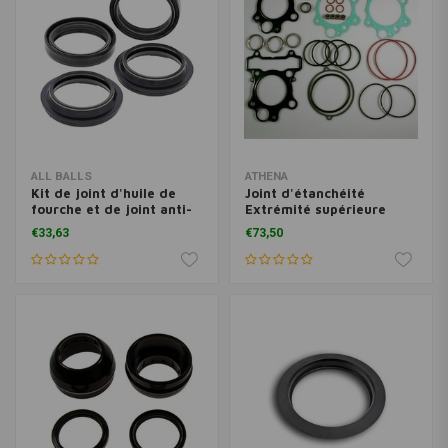
ALL BALLS
ATHENA
Kit de joint d'huile de
Joint d'étanchéité
fourche et de joint anti-
Extrémité supérieure
poussière Modèle 56-135
Yamaha XV535 Virago
€33,63
€73,50