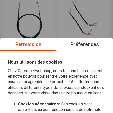
Permission
Préférences
MOTONE
MOTONE
Câble d'embrayage
Adaptateur De Câblage
Triumph Bonneville /
De Prise De Clignotant
Nous utilisons des cookies
Thruxton / Speedmaster
D'Indicateur Triumph Oe,
€16,46
€15,34
Oe À Balle Universelle De
3.9Mm
Chez Caferacerwebshop, nous faisons tout ce qui est
en notre pouvoir pour rendre votre expérience avec
nous aussi agréable que possible ! À cette fin, nous
utilisons différents types de cookies qui stockent des
données sur votre visite dans notre boutique en ligne.
Cookies nécessaires:
Ces cookies sont
essentiels au bon fonctionnement de notre site