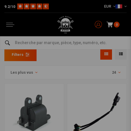
EUR
9.2/10
0
Câbles
Home
Marques
Triumph
Câbles
Filters
Les plus vus
24