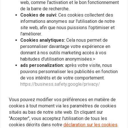
web, comme l'activation et le bon fonctionnement
de la barre de recherche.
Cookies de suivi:
Ces cookies collectent des
informations anonymes sur l'utilisation de notre
MOTONE
MOTONE
site web, afin que nous puissions l'optimiser et
Câble d'embrayage
Kit De Roulements /
l'améliorer.
Triumph Tiger 1050
Joints De Carter Moteur
Cookies analytiques:
Cela nous permet de
Côté Embrayage LC
€16,46
€65,62
personnaliser davantage votre expérience en
donnant à nos outils marketing accès à vos
habitudes d'utilisation anonymisées.>
ads personalization:
après votre visite, nous
pouvons personnaliser les publicités en fonction
de vos intérêts et de votre comportement.
https://business.safety.google/privacy/
Vous pouvez modifier vos préférences en matière de
cookies à tout moment via les paramètres de cookies
situés au bas de notre site web. En cliquant sur
"Accepter", vous acceptez l'utilisation de tous les
cookies décrits dans notre
déclaration sur les cookies
.
MOTONE
MOTONE