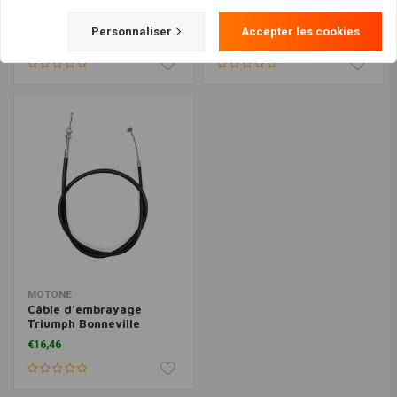
Faisceau De Câblage
Adaptateurs De Faisceau
Arrière | Branchez Et
De Câbles Pour
Personnaliser
Accepter les cookies
Jouez | Bobber /
Indicateurs | Triumph 400
€43,89
€16,46
Scrambler 1200 /
/ Re Himalayan / Météore
Speedmaster
/ Hunter
MOTONE
Câble d'embrayage
Triumph Bonneville
America
€16,46