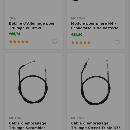
TRW
MOTONE
Bobine d'Allumage pour
Module pour phare H4 -
Triumph ou BMW
Économiseur de batterie
/ Démarrage en toute
€65,74
€43,89
sécurité
MOTONE
MOTONE
Câble d'embrayage
Câble d'embrayage
Triumph Scrambler
Triumph Street Triple 675