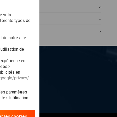
e votre
fférents types de
 de notre site
utilisation de
 expérience en
t ?
sées.>
blicités en
.google/privacy/
ner
 les paramètres
ez l'utilisation
r les cookies