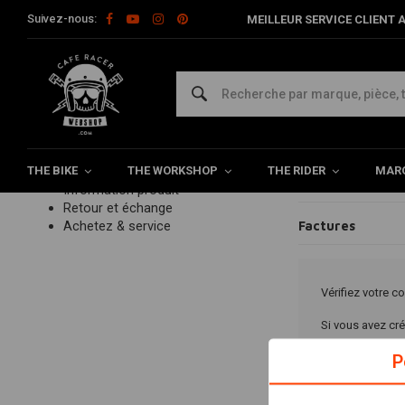
Suivez-nous:
MEILLEUR SERVICE CLIENT A
Home
Customer service
Paiements
Factures
Facture
Service client
FAQ questions fréquemment
posées
Commander
Options de pai
Paiements
THE BIKE
Livraison
THE WORKSHOP
THE RIDER
MAR
Problèmes de p
Information produit
Retour et échange
Achetez & service
Factures
Vérifiez votre c
Si vous avez cré
P
Si ce n'est pas 