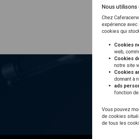
Nous utilisons
Remboursemen
Chez Caferacerwe
Cartes-cadeaux 
expérience avec n
cookies qui stock
Payer la TVA
Cookies n
web, comme 
Cookies de
notre site 
Cookies an
Vo
donnant à n
ads person
fonction de
Vous pouvez modi
de cookies situés
de tous les cook