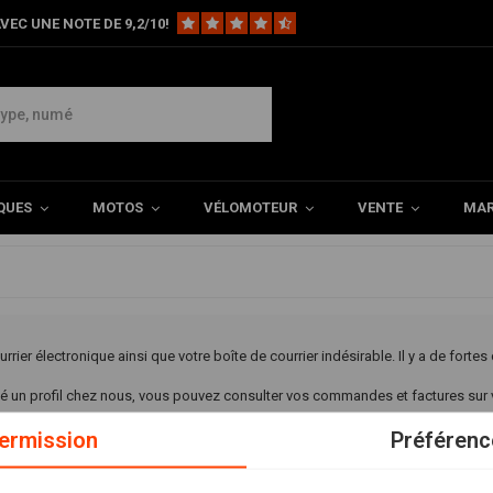
VEC UNE NOTE DE 9,2/10!
s
ement
QUES
MOTOS
VÉLOMOTEUR
VENTE
MAR
aiement
ourrier électronique ainsi que votre boîte de courrier indésirable. Il y a de fort
é un profil chez nous, vous pouvez consulter vos commandes et factures sur vo
ermission
Préférenc
le cas, vous pouvez demander au service client par email de vous renvoyer la fa