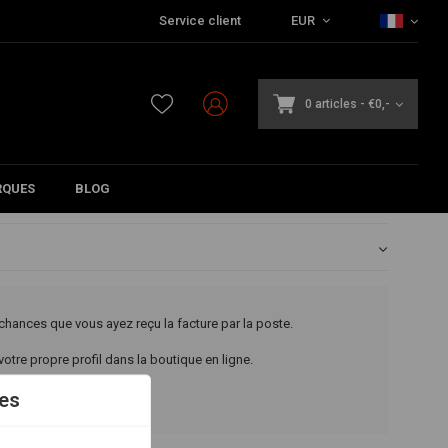
Service client
EUR
0 articles
-
€0,-
QUES
BLOG
es chances que vous ayez reçu la facture par la poste.
tre propre profil dans la boutique en ligne.
es
cture.