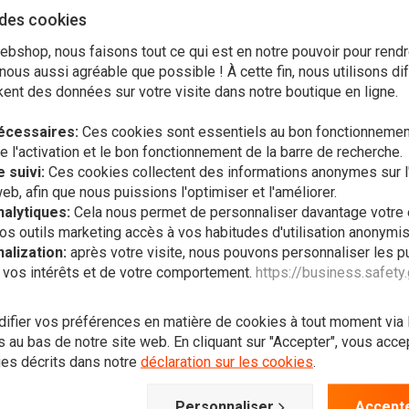
 des cookies
ts
bshop, nous faisons tout ce qui est en notre pouvoir pour rendr
et bons d'achat
ous aussi agréable que possible ! À cette fin, nous utilisons di
ent des données sur votre visite dans notre boutique en ligne.
écessaires:
Ces cookies sont essentiels au bon fonctionnement
l'activation et le bon fonctionnement de la barre de recherche.
 suivi:
Ces cookies collectent des informations anonymes sur l'
web, afin que nous puissions l'optimiser et l'améliorer.
alytiques:
Cela nous permet de personnaliser davantage votre
us voulez vous tenir au couran
os outils marketing accès à vos habitudes d'utilisation anonymi
alization:
après votre visite, nous pouvons personnaliser les pu
 vos intérêts et de votre comportement.
https://business.safety
S'abon
fier vos préférences en matière de cookies à tout moment via
 au bas de notre site web. En cliquant sur "Accepter", vous accept
ies décrits dans notre
déclaration sur les cookies
.
Personnaliser
Accepte