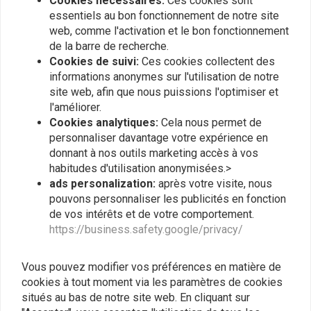
Cookies nécessaires:
Ces cookies sont
(KAYABA 41)
€634,95
€634,95
essentiels au bon fonctionnement de notre site
web, comme l'activation et le bon fonctionnement
de la barre de recherche.
Cookies de suivi:
Ces cookies collectent des
Les plus vus
24
informations anonymes sur l'utilisation de notre
site web, afin que nous puissions l'optimiser et
l'améliorer.
Cookies analytiques:
Cela nous permet de
Vous voulez vous tenir au courant ?
personnaliser davantage votre expérience en
donnant à nos outils marketing accès à vos
habitudes d'utilisation anonymisées.>
ads personalization:
après votre visite, nous
pouvons personnaliser les publicités en fonction
de vos intérêts et de votre comportement.
S'abonner
https://business.safety.google/privacy/
Vous pouvez modifier vos préférences en matière de
cookies à tout moment via les paramètres de cookies
situés au bas de notre site web. En cliquant sur