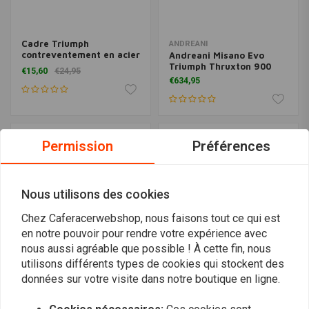
Cadre Triumph
ANDREANI
contreventement en acier
Andreani Misano Evo
inoxydable
Triumph Thruxton 900
€15,60
€24,95
€634,95
Permission
Préférences
Nous utilisons des cookies
Chez Caferacerwebshop, nous faisons tout ce qui est
en notre pouvoir pour rendre votre expérience avec
nous aussi agréable que possible ! À cette fin, nous
utilisons différents types de cookies qui stockent des
données sur votre visite dans notre boutique en ligne.
ANDREANI
ANDREANI
Misano Evo Triumph
Misano Evo Triumph
BONNEVILLE <15
THRUXTON 1200 '16 |