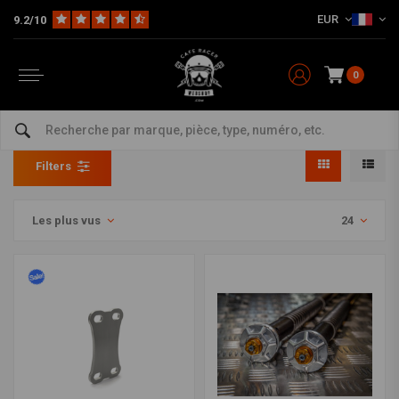
EUR
9.2/10
0
Stabilisateur de fourche
Home
Marques
Triumph
Stabilisateur de fourche
Filters
Les plus vus
24