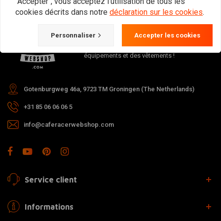
"Accepter", vous acceptez l'utilisation de tous les
cookies décrits dans notre
déclaration sur les cookies
.
Le lieu de rencontre des amateurs de Cafe
Racer, Flat Tracker, Brat et autres motos. Bien
Personnaliser
Accepter les cookies
sûr, nous proposons également des
équipements et des vêtements !
Gotenburgweg 46a, 9723 TM Groningen (The Netherlands)
+31 85 06 06 06 5
info@caferacerwebshop.com
Service client
Informations