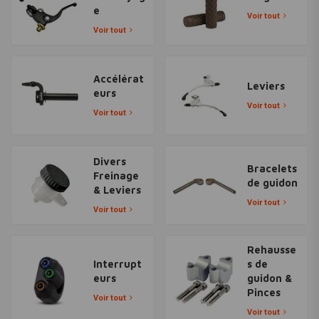
e
Voir tout
Voir tout
Accélérat
Leviers
eurs
Voir tout
Voir tout
Divers
Bracelets
Freinage
de guidon
& Leviers
Voir tout
Voir tout
Rehausse
Interrupt
s de
eurs
guidon &
Pinces
Voir tout
Voir tout