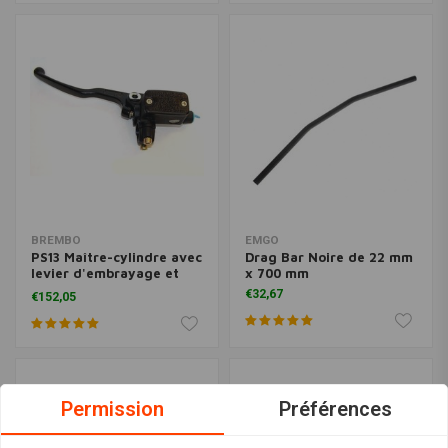
BREMBO
EMGO
PS13 Maître-cylindre avec
Drag Bar Noire de 22 mm
levier d'embrayage et
x 700 mm
pompe
€32,67
€152,05
Permission
Préférences