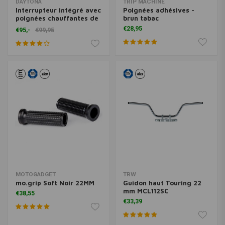
DAYTONA
TRIP MACHINE
Interrupteur intégré avec
Poignées adhésives -
poignées chauffantes de
brun tabac
22 mm (4 niveaux)
€28,95
€95,-
€99,95
MOTOGADGET
TRW
mo.grip Soft Noir 22MM
Guidon haut Touring 22
mm MCL112SC
€38,55
€33,39