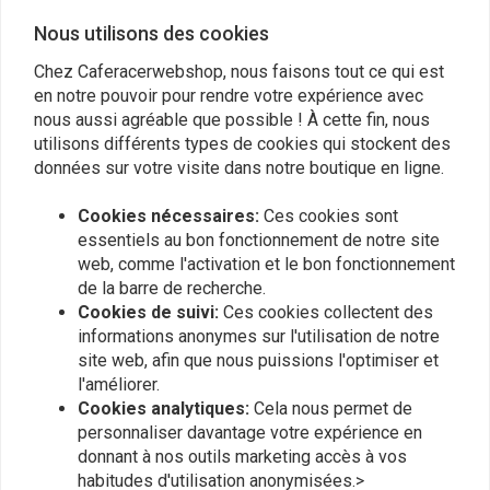
Nous utilisons des cookies
Chez Caferacerwebshop, nous faisons tout ce qui est
en notre pouvoir pour rendre votre expérience avec
nous aussi agréable que possible ! À cette fin, nous
utilisons différents types de cookies qui stockent des
Interrupteur de guidon
Miroir rond de 3 pouces -
Café Racer universel
données sur votre visite dans notre boutique en ligne.
long / court et noir /
chrome
€43,56
€19,74
Cookies nécessaires:
Ces cookies sont
essentiels au bon fonctionnement de notre site
web, comme l'activation et le bon fonctionnement
de la barre de recherche.
Cookies de suivi:
Ces cookies collectent des
informations anonymes sur l'utilisation de notre
site web, afin que nous puissions l'optimiser et
l'améliorer.
Cookies analytiques:
Cela nous permet de
personnaliser davantage votre expérience en
donnant à nos outils marketing accès à vos
habitudes d'utilisation anonymisées.>