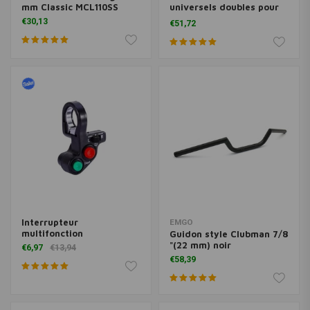
mm Classic MCL110SS
universels doubles pour
Domino, etc.
€30,13
€51,72
Interrupteur
EMGO
multifonction
Guidon style Clubman 7/8
"(22 mm) noir
€6,97
€13,94
€58,39